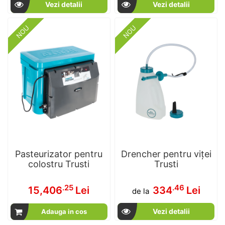
Vezi detalii
Vezi detalii
NOU
NOU
Pasteurizator pentru
Drencher pentru viței
colostru Trusti
Trusti
.25
.46
15,406
Lei
334
Lei
de la
Vezi detalii
Adauga in cos