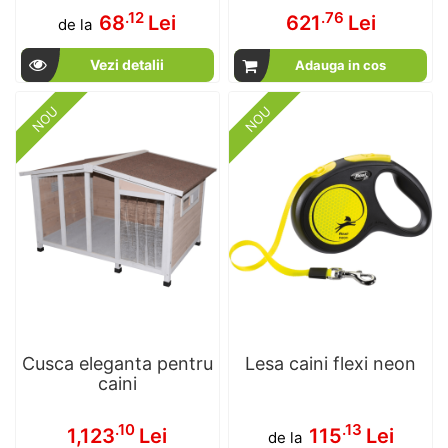
.12
.76
68
Lei
621
Lei
de la
Vezi detalii
Adauga in cos
NOU
NOU
Cusca eleganta pentru
Lesa caini flexi neon
caini
.10
.13
1,123
Lei
115
Lei
de la