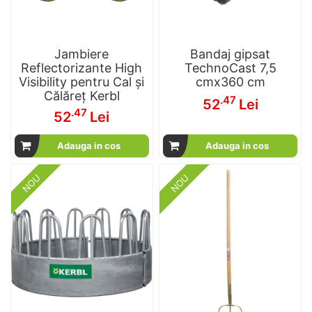
Jambiere
Bandaj gipsat
Reflectorizante High
TechnoCast 7,5
Visibility pentru Cal și
cmx360 cm
Călăreț Kerbl
.47
52
Lei
.47
52
Lei
Adauga in cos
Adauga in cos
NOU
NOU