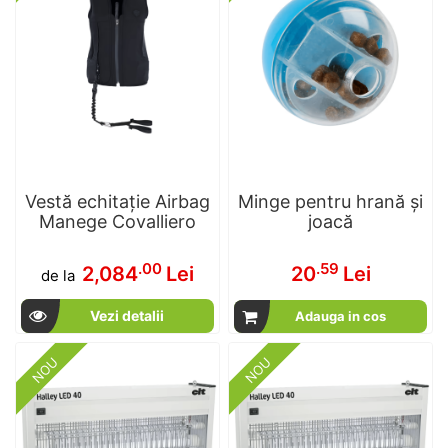
Vestă echitație Airbag
Minge pentru hrană și
Manege Covalliero
joacă
.00
.59
2,084
Lei
20
Lei
de la
Vezi detalii
Adauga in cos
NOU
NOU