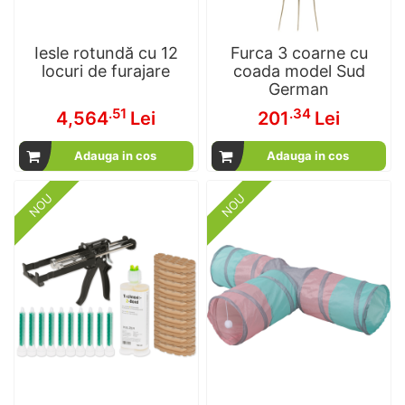
Iesle rotundă cu 12
Furca 3 coarne cu
locuri de furajare
coada model Sud
German
.51
.34
4,564
Lei
201
Lei
Adauga in cos
Adauga in cos
NOU
NOU