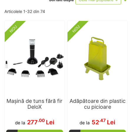
as
Articolele
1
-
32
din
74
NOU
NOU
Mașină de tuns fără fir
Adăpătoare din plastic
DeloX
cu picioare
.00
.47
277
Lei
52
Lei
de la
de la