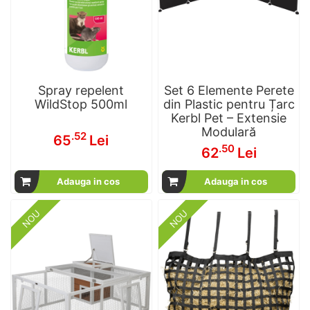
Spray repelent
Set 6 Elemente Perete
WildStop 500ml
din Plastic pentru Țarc
Kerbl Pet – Extensie
Modulară
.52
65
Lei
.50
62
Lei
Adauga in cos
Adauga in cos
NOU
NOU