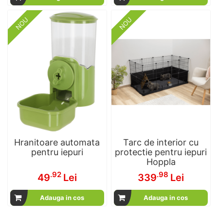
NOU
NOU
Hranitoare automata
Tarc de interior cu
pentru iepuri
protectie pentru iepuri
Hoppla
.92
.98
49
Lei
339
Lei
Adauga in cos
Adauga in cos