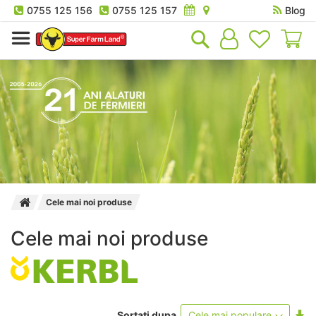
0755 125 156
0755 125 157
Blog
Co
Cele mai noi produse
Cele mai noi produse
Se
Sortati dupa