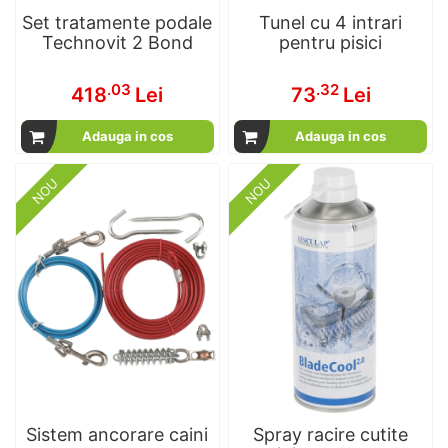
Set tratamente podale
Tunel cu 4 intrari
Technovit 2 Bond
pentru pisici
.03
.32
418
Lei
73
Lei
Adauga in cos
Adauga in cos
NOU
NOU
Sistem ancorare caini
Spray racire cutite