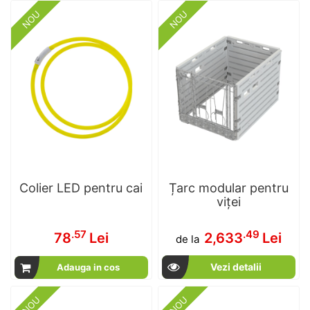
NOU
NOU
Colier LED pentru cai
Țarc modular pentru
viței
.57
.49
78
Lei
2,633
Lei
de la
Vezi detalii
Adauga in cos
NOU
NOU