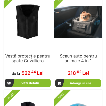
Vestă protecție pentru
Scaun auto pentru
spate Covalliero
animale 4 în 1
.44
.92
522
Lei
218
Lei
de la
Vezi detalii
Adauga in cos
NOU
NOU