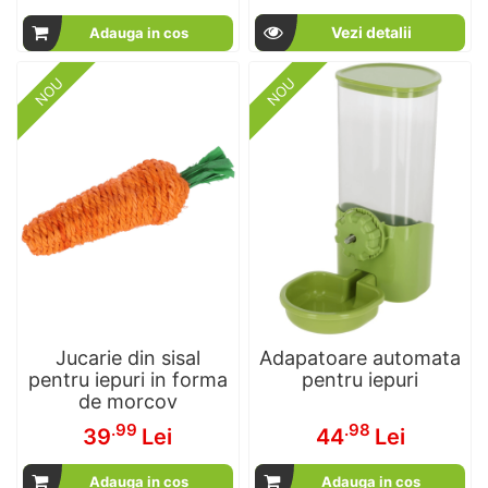
Vezi detalii
Adauga in cos
NOU
NOU
Jucarie din sisal
Adapatoare automata
pentru iepuri in forma
pentru iepuri
de morcov
.99
.98
39
Lei
44
Lei
Adauga in cos
Adauga in cos