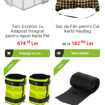
Țarc Exterior cu
Sac de Fân pentru Cai
Adăpost Integrat
Kerbl HayBag
pentru Iepuri Kerbl Pet
.18
.99
674
Lei
182
Lei
de la
Vezi detalii
Adauga in cos
NOU
NOU