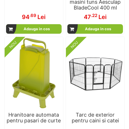
masini tuns Aesculap
BladeCool 400 ml
.69
.22
94
Lei
47
Lei
Adauga in cos
Adauga in cos
NOU
NOU
Hranitoare automata
Tarc de exterior
pentru pasari de curte
pentru caini si catei