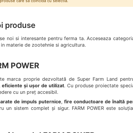
produse care sa coincida cu selectia.
oi produse
se noi si interesante pentru ferma ta. Acceseaza categoria 
i in materie de zootehnie si agricultura.
ARM POWER
e marca proprie dezvoltată de Super Farm Land pentru
 eficiente și ușor de utilizat
. Cu produse proiectate speci
edere cu un preț accesibil.
arate de impuls puternice
,
fire conductoare de înaltă p
ru un sistem complet și sigur. FARM POWER este soluția s