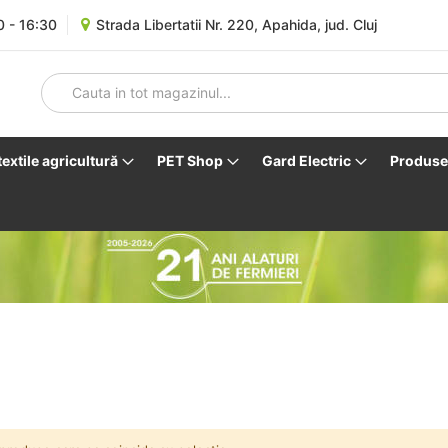
0 - 16:30
Strada Libertatii Nr. 220, Apahida, jud. Cluj
 textile agricultură
PET Shop
Gard Electric
Produse 