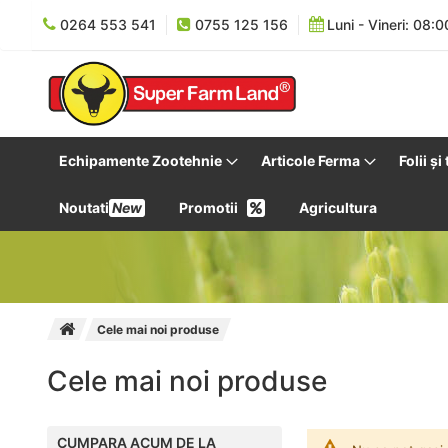
0264 553 541
0755 125 156
Luni - Vineri: 08:0
Echipamente Zootehnie
Articole Ferma
Folii și
Noutati
New
Promotii
Agricultura
Cele mai noi produse
Cele mai noi produse
CUMPARA ACUM DE LA