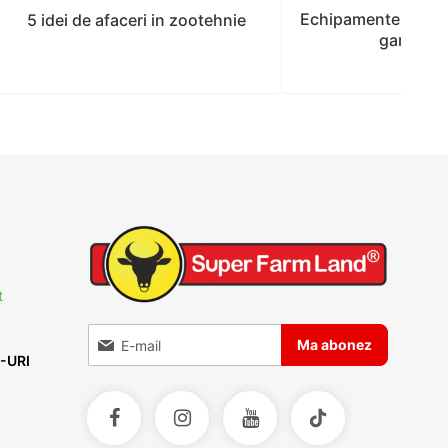
Echipamente neces
5 idei de afaceri in zootehnie
gard elec
t
Inscrieti-va la Buletinele noastre informative
Ma abonez
-URI