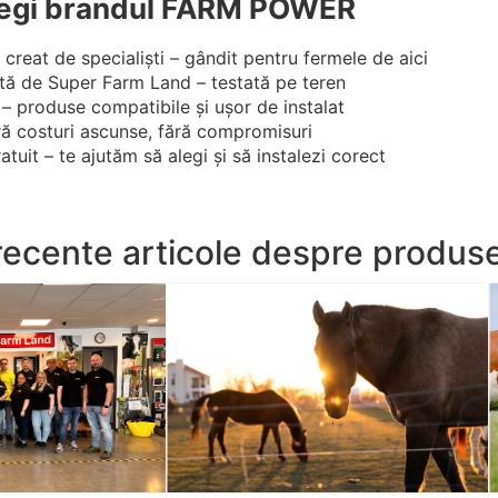
legi brandul FARM POWER
reat de specialiști – gândit pentru fermele de aici
tă de Super Farm Land – testată pe teren
 produse compatibile și ușor de instalat
ră costuri ascunse, fără compromisuri
tuit – te ajutăm să alegi și să instalezi corect
recente articole despre produs