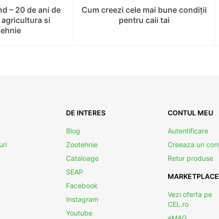
d – 20 de ani de
Cum creezi cele mai bune condiții
 agricultura si
pentru caii tai
tehnie
DE INTERES
CONTUL MEU
Blog
Autentificare
uri
Zootehnie
Creeaza un con
Cataloage
Retur produse
SEAP
MARKETPLACE
Facebook
Vezi oferta pe
Instagram
CEL.ro
Youtube
eMAG