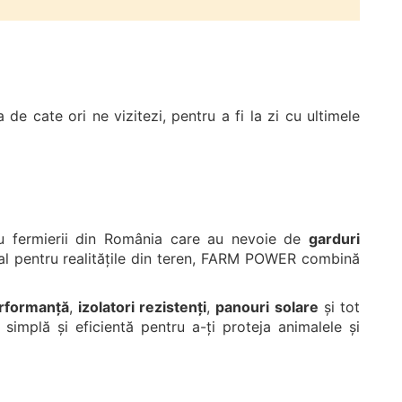
de cate ori ne vizitezi, pentru a fi la zi cu ultimele
 fermierii din România care au nevoie de
garduri
al pentru realitățile din teren, FARM POWER combină
erformanță
,
izolatori rezistenți
,
panouri solare
și tot
implă și eficientă pentru a-ți proteja animalele și