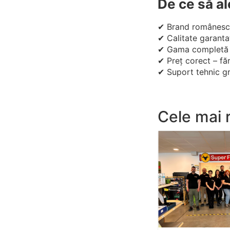
De ce să a
✔ Brand românesc c
✔ Calitate garanta
✔ Gama completă –
✔ Preț corect – fă
✔ Suport tehnic gra
Cele mai 