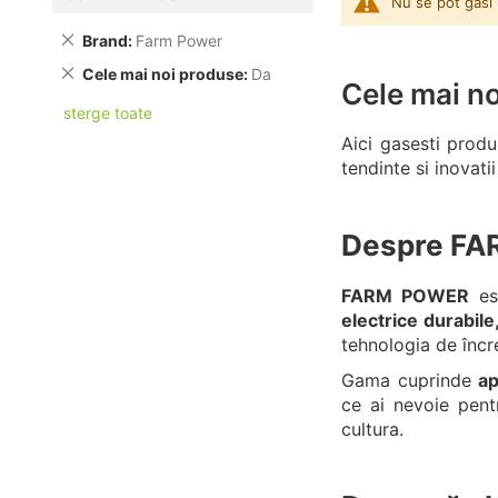
Nu se pot gasi 
Brand
Farm Power
Cele mai noi produse
Da
Cele mai n
sterge toate
Aici gasesti produ
tendinte si inovati
Despre F
FARM POWER
est
electrice durabile,
tehnologia de încr
Gama cuprinde
ap
ce ai nevoie pent
cultura.