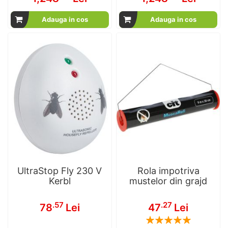
Adauga in cos
Adauga in cos
UltraStop Fly 230 V
Rola impotriva
Kerbl
mustelor din grajd
.57
.27
78
Lei
47
Lei
Rating:
100
100
% of