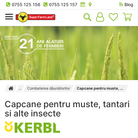
0755 125 156
0755 125 157
Blog
Co
Combaterea dăunătorilor
Capcane pentru muste, tantari si alte insecte
Capcane pentru muste, tantari
si alte insecte