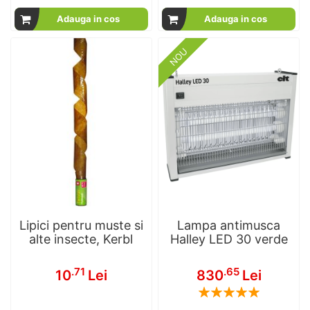
Adauga in cos
Adauga in cos
NOU
Lipici pentru muste si
Lampa antimusca
alte insecte, Kerbl
Halley LED 30 verde
.71
.65
10
Lei
830
Lei
Rating:
100
100
% of