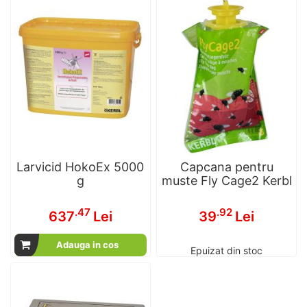
Larvicid HokoEx 5000
Capcana pentru
g
muste Fly Cage2 Kerbl
.47
.92
637
Lei
39
Lei
Adauga in cos
Epuizat din stoc