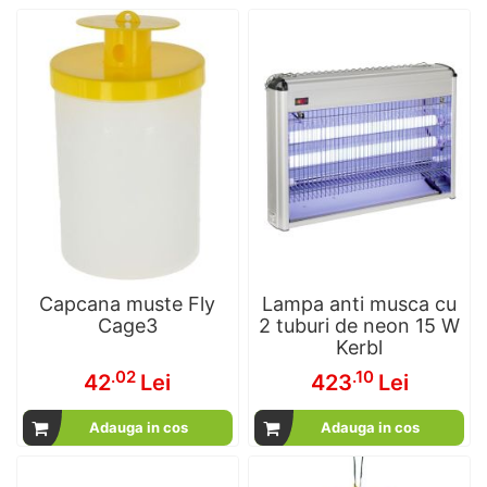
Capcana muste Fly
Lampa anti musca cu
Cage3
2 tuburi de neon 15 W
Kerbl
.02
.10
42
Lei
423
Lei
Adauga in cos
Adauga in cos