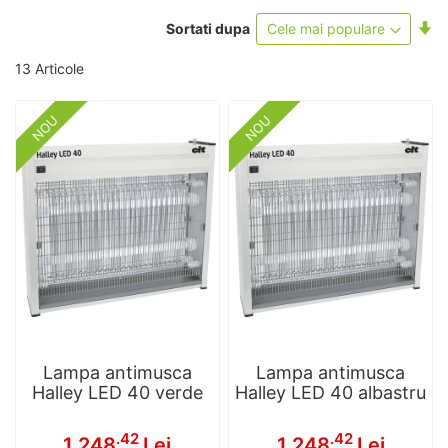
Se
Sortati dupa
as
13
Articole
NOU
NOU
Lampa antimusca
Lampa antimusca
Halley LED 40 verde
Halley LED 40 albastru
.42
.42
1,248
Lei
1,248
Lei