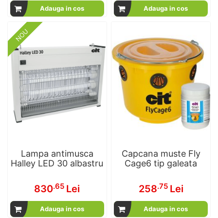
Adauga in cos
Adauga in cos
NOU
Lampa antimusca
Capcana muste Fly
Halley LED 30 albastru
Cage6 tip galeata
.65
.75
830
Lei
258
Lei
Adauga in cos
Adauga in cos