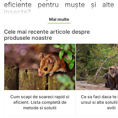
eficiente pentru muște și alte
insecte?
Mai multe
Atunci când vine vorba de muște, tânțari sau alte
insecte similare, trebuie să apelezi la capcane eficiente
Cele mai recente articole despre
care să înlăture prezența acestora cât mai rapid
produsele noastre
deoarece pot transmite boli. Noi îți recomandăm
capcanele pentru muște și insecte cu ultrasunete sau
cele UV, care se pot folosi atât în interior, cât și în
exterior.
Aceste dispozitive nu consumă multă energie, dar au
eficicacitate pe o distanță de minim 200m2 (în cazul
lămpilor anti-muște UV) sau 60mp în cazul celor cu
ultrasunete. Astfel sunt foarte avantajoase pentru casă
și grădină, însă pot fi amplasate cu succes și în locurile
unde stau animalele.
Cum scapi de soareci rapid si
Ce sa faci daca te 
eficient. Lista completă de
ursul si alte solutii
Pentru interior, îți recomandăm și capcanele cu lipici
metode si solutii
eviti
pentru insecte, realizate din materiale non-toxice, care
atrag muștele. Odată ce s-au așezat pe pista de