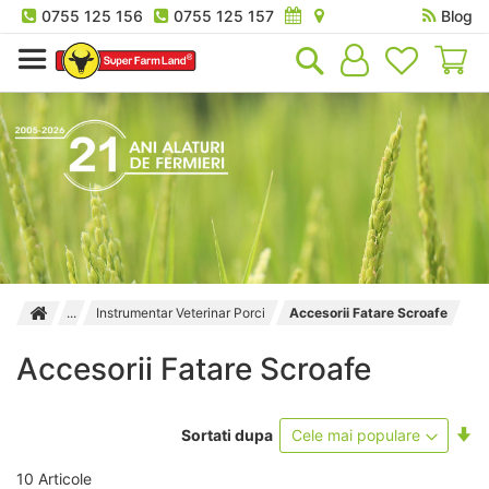
0755 125 156
0755 125 157
Blog
Co
Instrumentar Veterinar Porci
Accesorii Fatare Scroafe
Accesorii Fatare Scroafe
Se
Sortati dupa
as
10
Articole