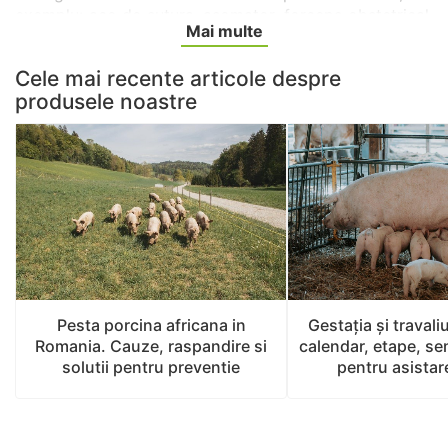
exemplu: ace de sutura, asomator, forceps obstetrical,
Mai multe
forceps 58 cm, forceps tip carlig, gel pentru
dezinfectia mainilor, penseta, port-ac, termometru
Cele mai recente articole despre
digital.
produsele noastre
Fatarea la scroafe se produce in locuri special
amenajate, curatate si dezinfectate, pus asternut de
paie curate si uscate, sau rumegus d lemn. Noi
recomandam covorase de cauciuc pentru o igiena
maxima si confort optim.
Pesta porcina africana in
Gestaţia și travaliu
Romania. Cauze, raspandire si
calendar, etape, se
solutii pentru preventie
pentru asistare