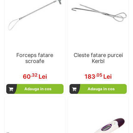
Forceps fatare
Cleste fatare purcei
scroafe
Kerbl
.32
.05
60
Lei
183
Lei
Adauga in cos
Adauga in cos