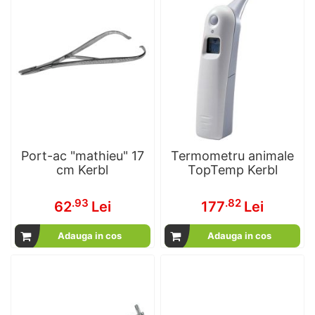
Port-ac "mathieu" 17
Termometru animale
cm Kerbl
TopTemp Kerbl
.93
.82
62
Lei
177
Lei
Adauga in cos
Adauga in cos