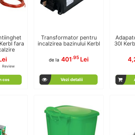
tiinghet
Transformator pentru
Adapato
erbl fara
incalzirea bazinului Kerbl
30l Ker
calzire
.95
Lei
401
Lei
4,
de la
1
Review
100
100
Vezi detalii
n cos