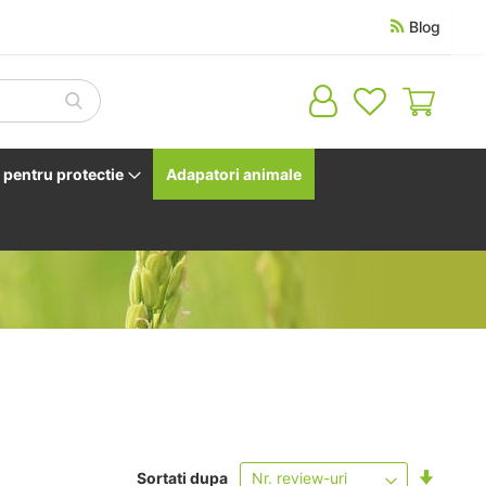
Blog
Cosul 
pentru protectie
Adapatori animale
Setati
Sortati dupa