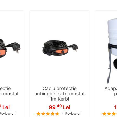
ectie
Cablu protectie
Adapa
termostat
antiinghet si termostat
p
1m Kerbl
9
.49
Lei
99
Lei
Rating:
Rating:
Review-uri
4
Review-uri