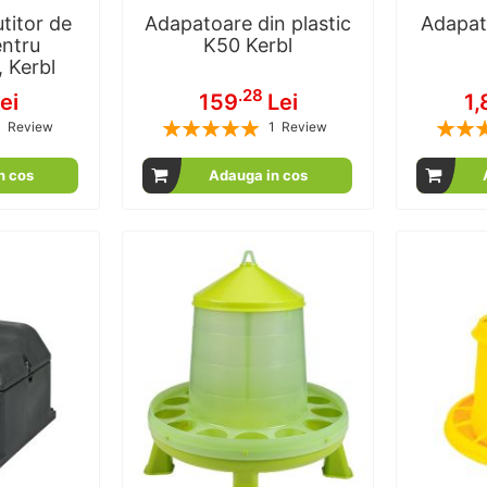
titor de
Adapatoare din plastic
Adapat
ntru
K50 Kerbl
 Kerbl
.28
ei
159
Lei
1
Rating:
Rating:
1
Review
1
Review
100
100
100
100
% of
n cos
Adauga in cos