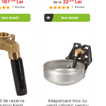
.38
.20
167
Lei
22
Lei
a
de la
Rating:
1
Review
1
Review
100
100
100
100
% of
% of
Vezi detalii
Vezi detalii
il de rezerva
Adapatoare inox cu
patori Kerbl
ventil cilindric pentru