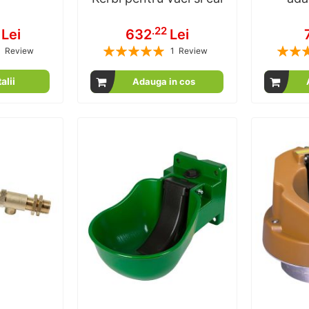
.22
Lei
632
Lei
Rating:
Rating:
1
Review
1
Review
100
100
100
100
% of
alii
Adauga in cos