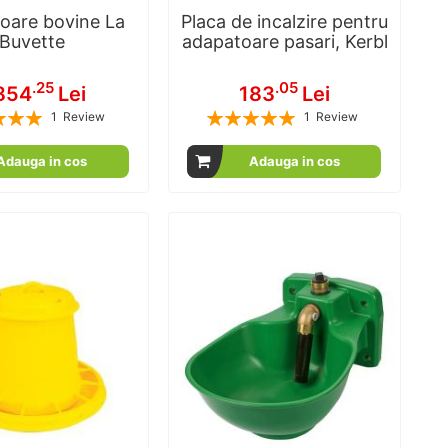
oare bovine La
Placa de incalzire pentru
Buvette
adapatoare pasari, Kerbl
.25
.05
,854
Lei
183
Lei
Rating:
1
Review
1
Review
100
100
100
100
% of
% of
Adauga in cos
Adauga in cos