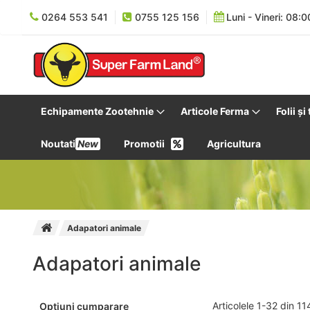
0264 553 541
0755 125 156
Luni - Vineri: 08:0
Echipamente Zootehnie
Articole Ferma
Folii și
Noutati
New
Promotii
Agricultura
Adapatori animale
Adapatori animale
Articolele
1
-
32
din
11
Optiuni cumparare