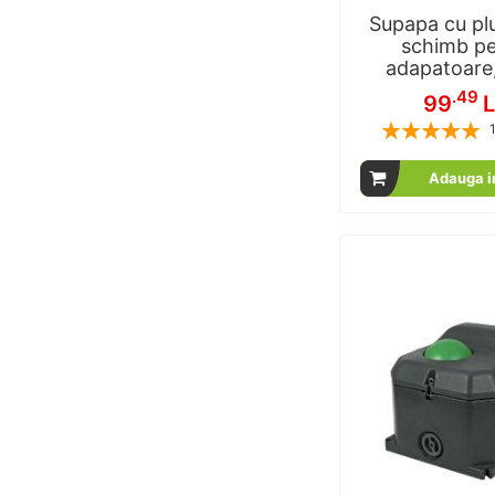
Supapa cu plu
schimb pe
adapatoare,
.49
99
L
Rating:
% of
Adauga i