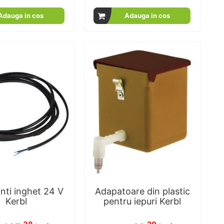
100
100
100
100
% of
% of
Adauga in cos
Adauga in cos
nti inghet 24 V
Adapatoare din plastic
Kerbl
pentru iepuri Kerbl