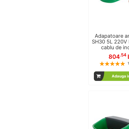
Adapatoare an
SH30 5L 220V K
cablu de in
.54
804
Rating:
% of
Adauga i