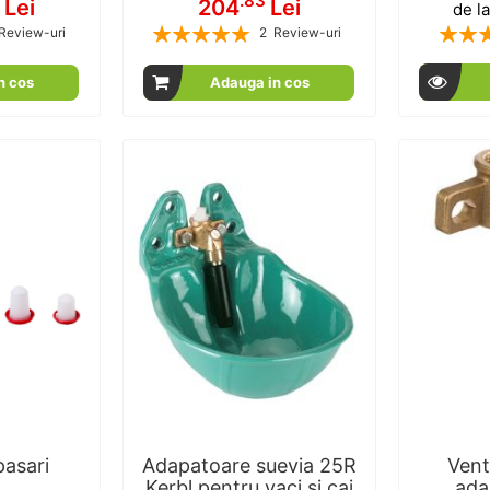
6
.83
Lei
204
Lei
de l
Rating:
Rating:
Review-uri
2
Review-uri
00
100
100
100
% of
n cos
Adauga in cos
pasari
Adapatoare suevia 25R
Vent
Kerbl pentru vaci si cai
ada