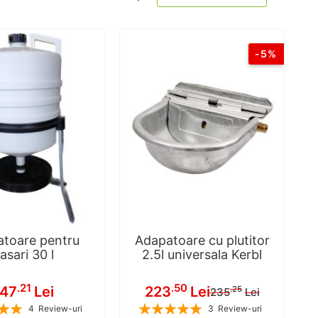
ascend
-5%
toare pentru
Adapatoare cu plutitor
asari 30 l
2.5l universala Kerbl
Pret
.21
.50
147
Lei
223
Lei
.25
235
Lei
special
Rating:
4
Review-uri
3
Review-uri