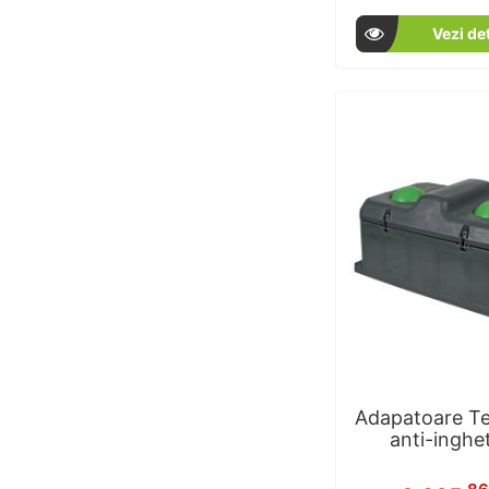
1
% of
Vezi det
Adapatoare T
anti-inghe