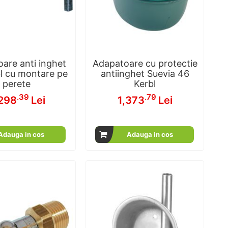
are anti inghet
Adapatoare cu protectie
bl cu montare pe
antiinghet Suevia 46
perete
Kerbl
.39
.79
298
Lei
1,373
Lei
Adauga in cos
Adauga in cos