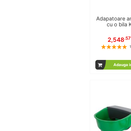
Adapatoare an
cu o bila 
.57
2,548
Rating:
% of
Adauga i