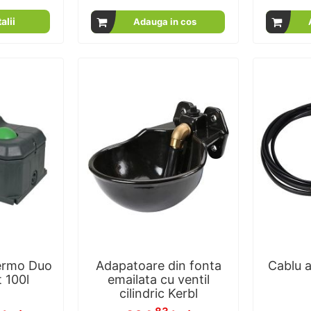
00
100
95
100
% of
alii
Adauga in cos
ermo Duo
Adapatoare din fonta
Cablu a
t 100l
emailata cu ventil
cilindric Kerbl