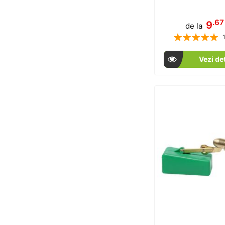
.67
9
de la
Rating:
% of
Vezi det