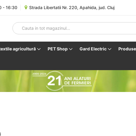
0 - 16:30
Strada Libertatii Nr. 220, Apahida, jud. Cluj
 textile agricultură
PET Shop
Gard Electric
Produse 
4