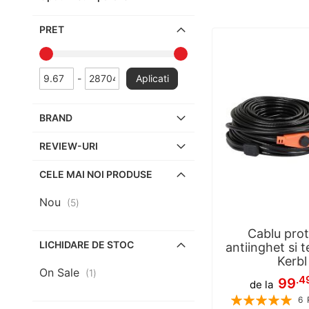
PRET
-
Aplicati
BRAND
REVIEW-URI
CELE MAI NOI PRODUSE
Nou
articole
5
Cablu prot
LICHIDARE DE STOC
antiinghet si 
Kerbl
On Sale
articol
1
.4
99
de la
Rating:
6