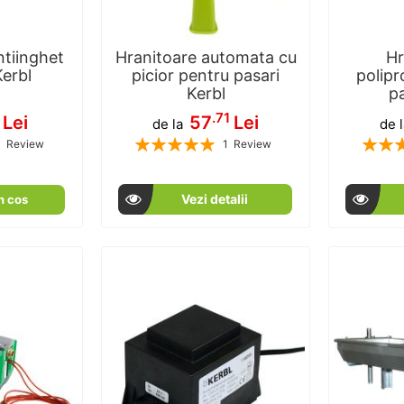
tiinghet
Hranitoare automata cu
Hr
Kerbl
picior pentru pasari
polipr
Kerbl
pa
.71
Lei
57
Lei
de la
de 
Rating:
Rating:
1
Review
1
Review
100
100
100
100
% of
Vezi detalii
n cos