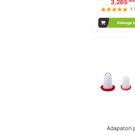
.8
3,265
Rating:
3
1
% of
Adauga i
Adapatori 