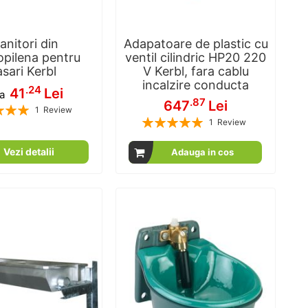
anitori din
Adapatoare de plastic cu
opilena pentru
ventil cilindric HP20 220
sari Kerbl
V Kerbl, fara cablu
incalzire conducta
.24
41
Lei
la
.87
647
Lei
1
Review
Rating:
100
100
% of
1
Review
100
100
% of
Vezi detalii
Adauga in cos