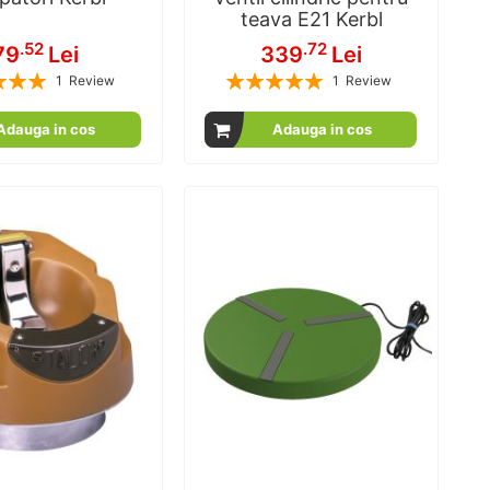
teava E21 Kerbl
.52
.72
79
Lei
339
Lei
Rating:
1
Review
1
Review
100
100
100
100
% of
% of
Adauga in cos
Adauga in cos