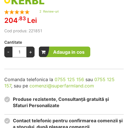
Rating:
2
Review-uri
100
100
% of
.83
204
Lei
Cod produs:
221851
Cantitate
-
+
Adauga in cos
Comanda telefonica la
0755 125 156
sau
0755 125
157
, sau pe
comenzi@superfarmland.com
Produse rezistente, Consultanță gratuită și
Sfaturi Personalizate
Contact telefonic pentru confirmarea comenzii și
a stocului, după plasarea comenzii