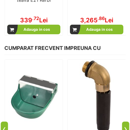
teava E21 Kerbl
.72
.86
339
Lei
3,265
Lei
Adauga in cos
Adauga in cos
CUMPARAT FRECVENT IMPREUNA CU
‹
›