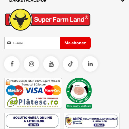
MARKETPLACE-URI
Inscrieti-va la Buletinele noastre informative
Ma abonez