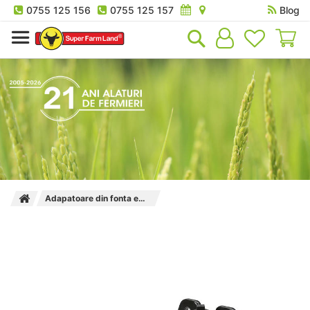
0755 125 156
0755 125 157
Blog
Co
Adapatoare din fonta emailata cu ventil cilindric Kerbl