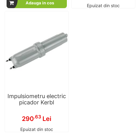
Adauga in cos
Epuizat din stoc
Impulsiometru electric
picador Kerbl
.63
290
Lei
Epuizat din stoc