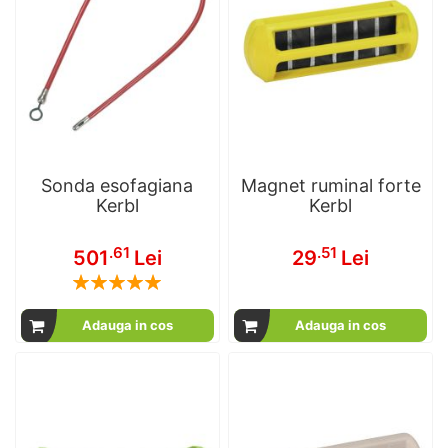
Sonda esofagiana
Magnet ruminal forte
Kerbl
Kerbl
.61
.51
501
Lei
29
Lei
Rating:
100
100
% of
Adauga in cos
Adauga in cos