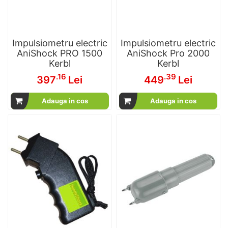
Impulsiometru electric
Impulsiometru electric
AniShock PRO 1500
AniShock Pro 2000
Kerbl
Kerbl
.16
.39
397
Lei
449
Lei
Adauga in cos
Adauga in cos