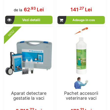
.93
.27
62
Lei
141
Lei
de la
Vezi detalii
Adauga in cos
NOU
Aparat detectare
Pachet accesorii
gestatie la vaci
veterinare vaci
.72
.21