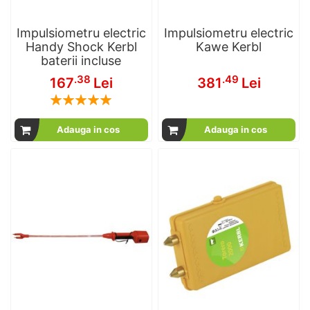
Impulsiometru electric
Impulsiometru electric
Handy Shock Kerbl
Kawe Kerbl
baterii incluse
.38
.49
167
Lei
381
Lei
Rating:
100
100
% of
Adauga in cos
Adauga in cos