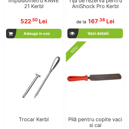
Impulsiometru KAWE
Tija de rezerva pentru
21 Kerbl
AniShock Pro Kerbl
.50
.38
522
Lei
167
Lei
de la
Vezi detalii
Adauga in cos
NOU
Trocar Kerbl
Pilă pentru copite vaci
si cai