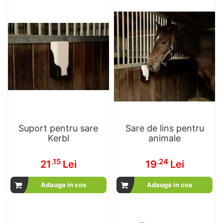
Suport pentru sare
Sare de lins pentru
Kerbl
animale
.15
.24
21
Lei
19
Lei
Adauga in cos
Adauga in cos