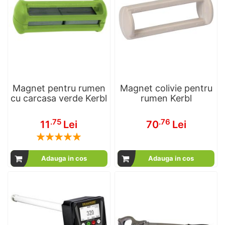
Magnet pentru rumen
Magnet colivie pentru
cu carcasa verde Kerbl
rumen Kerbl
.75
.76
11
Lei
70
Lei
Rating:
100
100
% of
Adauga in cos
Adauga in cos