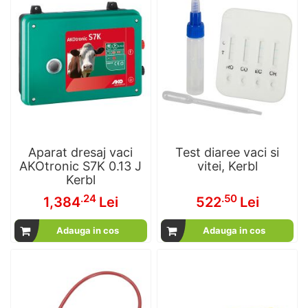
Aparat dresaj vaci
Test diaree vaci si
AKOtronic S7K 0.13 J
vitei, Kerbl
Kerbl
.24
.50
1,384
Lei
522
Lei
Adauga in cos
Adauga in cos