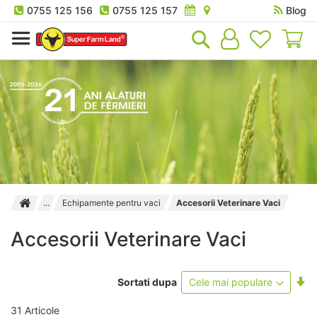
0755 125 156
0755 125 157
Blog
Co
Echipamente pentru vaci
Accesorii Veterinare Vaci
Accesorii Veterinare Vaci
Se
Sortati dupa
as
31
Articole