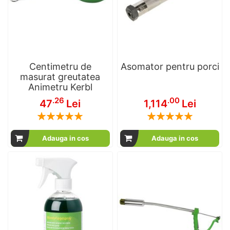
Centimetru de
Asomator pentru porci
masurat greutatea
Animetru Kerbl
.26
.00
47
Lei
1,114
Lei
Rating:
Rating:
100
100
100
100
% of
% of
Adauga in cos
Adauga in cos