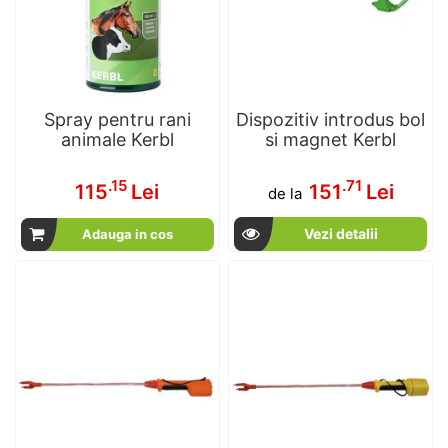
Spray pentru rani
Dispozitiv introdus bol
animale Kerbl
si magnet Kerbl
.15
.71
115
Lei
151
Lei
de la
Vezi detalii
Adauga in cos