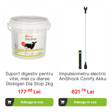
Suport digestiv pentru
Impulsiometru electric
vitei, miei cu diaree
AniShock Comfy Akku
Globigen Dia Stop 2kg
.48
.76
177
Lei
621
Lei
Adauga in cos
Adauga in cos