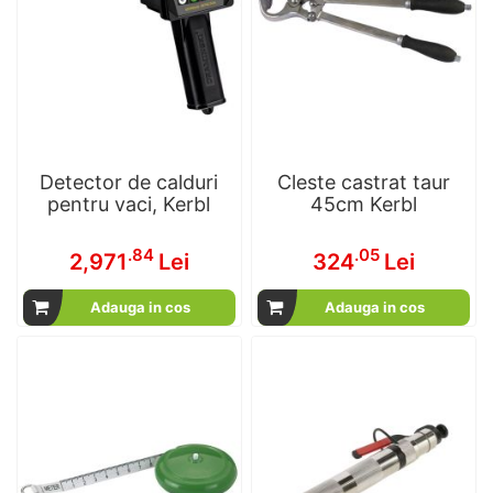
Detector de calduri
Cleste castrat taur
pentru vaci, Kerbl
45cm Kerbl
.84
.05
2,971
Lei
324
Lei
Adauga in cos
Adauga in cos