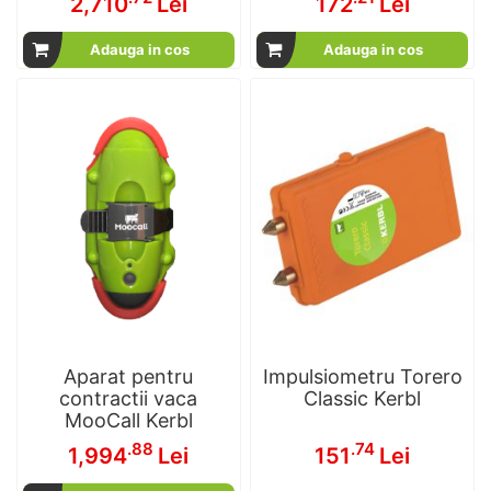
2,710
Lei
172
Lei
Adauga in cos
Adauga in cos
Aparat pentru
Impulsiometru Torero
contractii vaca
Classic Kerbl
MooCall Kerbl
.88
.74
1,994
Lei
151
Lei