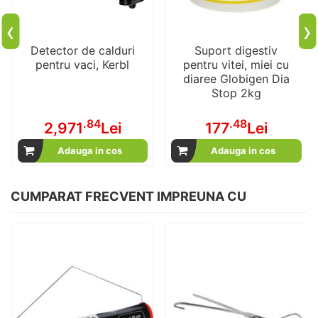
‹
›
Detector de calduri
Suport digestiv
pentru vaci, Kerbl
pentru vitei, miei cu
diaree Globigen Dia
Stop 2kg
.84
.48
2,971
Lei
177
Lei
Adauga in cos
Adauga in cos
CUMPARAT FRECVENT IMPREUNA CU