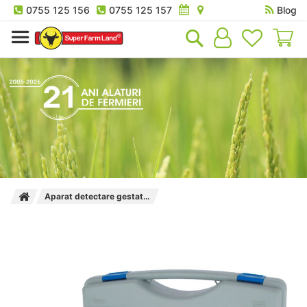
0755 125 156
0755 125 157
Blog
Co
Aparat detectare gestatie la vaci