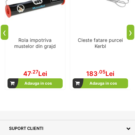
‹
›
Rola impotriva
Cleste fatare purcei
mustelor din grajd
Kerbl
.27
.05
47
Lei
183
Lei
Adauga in cos
Adauga in cos
SUPORT CLIENTI