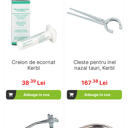
Creion de ecornat
Cleste pentru inel
Kerbl
nazal tauri, Kerbl
.39
.38
38
Lei
167
Lei
Adauga in cos
Adauga in cos