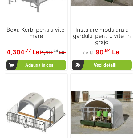
Boxa Kerbl pentru vitel
Instalare modulara a
mare
gardului pentru vitei in
grajd
Pret
.77
.64
4,304
Lei
90
Lei
.64
4,411
Lei
de la
special
Vezi detalii
Adauga in cos