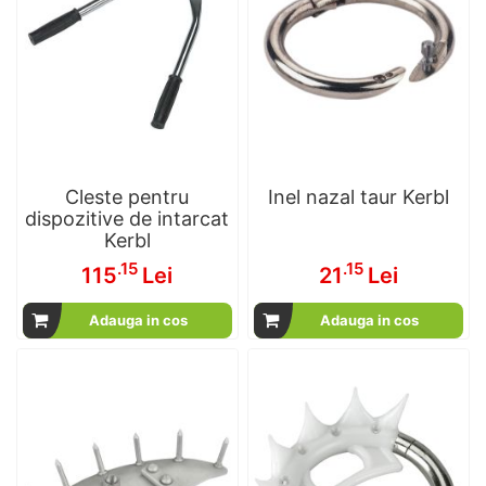
Cleste pentru
Inel nazal taur Kerbl
dispozitive de intarcat
Kerbl
.15
.15
115
Lei
21
Lei
Adauga in cos
Adauga in cos