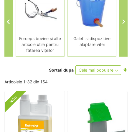
itei
Forceps bovine și alte
Galeti si dispozitive
Disp
articole utile pentru
alaptare vitei
fătarea vițeilor
Se
Sortati dupa
as
Articolele
1
-
32
din
154
NOU