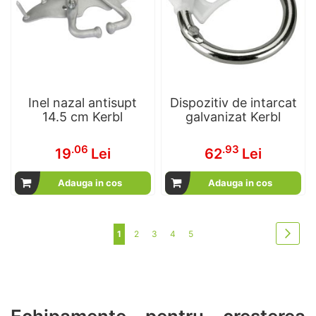
Inel nazal antisupt
Dispozitiv de intarcat
14.5 cm Kerbl
galvanizat Kerbl
.06
.93
19
Lei
62
Lei
Adauga in cos
Adauga in cos
Pagina
Pagi
in acest moment cititi pagina
Pagina
Pagina
Pagina
Pagina
Urmat
1
2
3
4
5