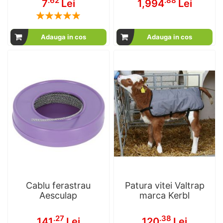
.62
.88
7
Lei
1,994
Lei
Rating:
100
100
% of
Adauga in cos
Adauga in cos
Cablu ferastrau
Patura vitei Valtrap
Aesculap
marca Kerbl
.27
.38
141
Lei
120
Lei