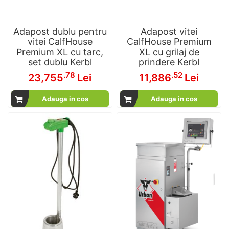
Adapost dublu pentru
Adapost vitei
vitei CalfHouse
CalfHouse Premium
Premium XL cu tarc,
XL cu grilaj de
set dublu Kerbl
prindere Kerbl
.78
.52
23,755
Lei
11,886
Lei
Adauga in cos
Adauga in cos