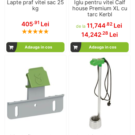
Lapte praf vitei sac 25
Iglu pentru vitei Calf
kg
house Premium XL cu
tarc Kerbl
.91
405
Lei
.82
11,744
Lei
de la
Rating:
.28
14,242
Lei
100
100
% of
Adauga in cos
Adauga in cos