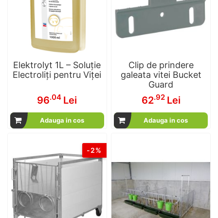
Elektrolyt 1L – Soluție
Clip de prindere
Electroliți pentru Viței
galeata vitei Bucket
Guard
.04
.92
96
Lei
62
Lei
Adauga in cos
Adauga in cos
-2%