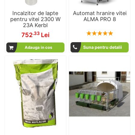
Incalzitor de lapte
Automat hranire vitei
pentru vitei 2300 W
ALMA PRO 8
23A Kerbl
Rating:
.33
752
Lei
100
100
% of
Suna pentru detalii
Adauga in cos