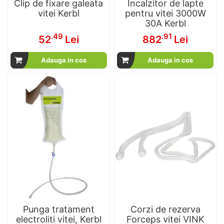
Clip de fixare galeata
Incalzitor de lapte
vitei Kerbl
pentru vitei 3000W
30A Kerbl
.49
.91
52
Lei
882
Lei
Adauga in cos
Adauga in cos
Punga tratament
Corzi de rezerva
electroliti vitei, Kerbl
Forceps vitei VINK