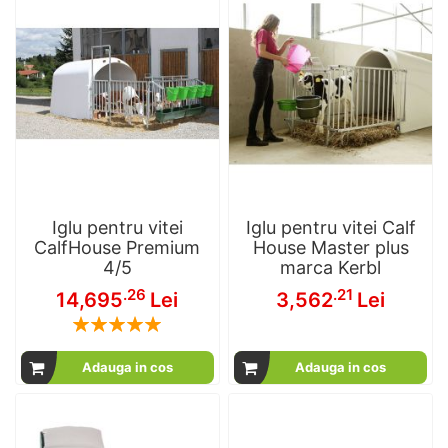
Iglu pentru vitei
Iglu pentru vitei Calf
CalfHouse Premium
House Master plus
4/5
marca Kerbl
.26
.21
14,695
Lei
3,562
Lei
Rating:
100
100
% of
Adauga in cos
Adauga in cos