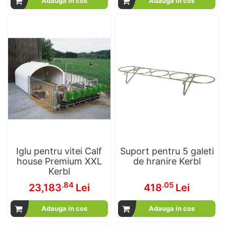
Adauga in cos
Adauga in cos
Iglu pentru vitei Calf
Suport pentru 5 galeti
house Premium XXL
de hranire Kerbl
Kerbl
.84
.05
23,183
Lei
418
Lei
Adauga in cos
Adauga in cos