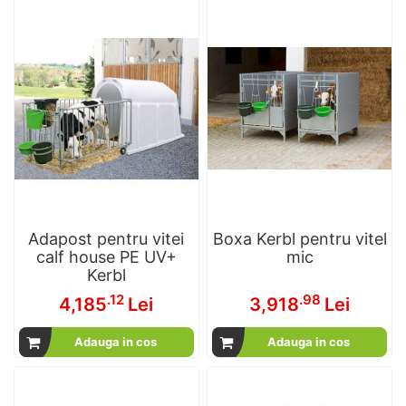
Adapost pentru vitei
Boxa Kerbl pentru vitel
calf house PE UV+
mic
Kerbl
.12
.98
4,185
Lei
3,918
Lei
Adauga in cos
Adauga in cos