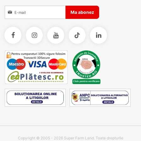
Inscrieti-va la Buletinele noastre informative
Ma abonez
Copyright © 2005 - 2026 Super Farm Land. Toate drepturile