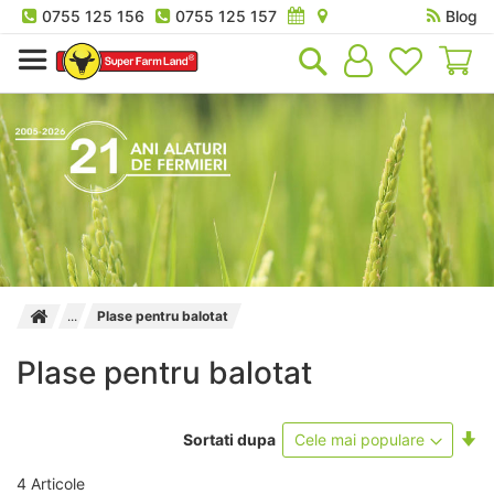
0755 125 156
0755 125 157
Blog
Co
Plase pentru balotat
Plase pentru balotat
Se
Sortati dupa
as
4
Articole