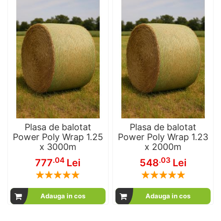
Plasa de balotat
Plasa de balotat
Power Poly Wrap 1.25
Power Poly Wrap 1.23
x 3000m
x 2000m
.04
.03
777
Lei
548
Lei
Rating:
Rating:
100
100
100
100
% of
% of
Adauga in cos
Adauga in cos