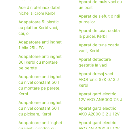
Aparat de muls vaci cu
Ace din otel inoxidabil
un post
nichel si crom Kerbl
Aparat de slefuit dintii
Adapatoare 5l plastic
purceilor
cu plutitor Kerbl vaci,
Aparat de taiat codita
cai, oi
la purcei, Kerbl
Adapatoare anti inghet
Aparat de tuns coada
1 bila 25l JFC
vacii, Kerbl
Adapatoare anti inghet
Aparat detectare
30l Kerbl cu montare
gestatie la vaci
pe perete
Aparat dresaj vaci
Adapatoare anti inghet
AKOtronic S7K 0.13 J
cu nivel constant 50 l
Kerbl
cu montare pe perete,
Kerbl
Aparat gard electric
12V AKO AN6000 7.5 J
Adapatoare anti inghet
cu nivel constant 50 l
Aparat gard electric
cu picioare, Kerbl
AKO A2000 3.2 J 12V
Adapatoare anti-inghet
Aparat gard electric
cu ventil cilindric cu
AKO AN 4000 6J 12V