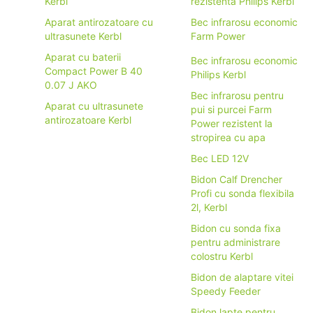
Kerbl
rezistenta Philips Kerbl
Aparat antirozatoare cu
Bec infrarosu economic
ultrasunete Kerbl
Farm Power
Aparat cu baterii
Bec infrarosu economic
Compact Power B 40
Philips Kerbl
0.07 J AKO
Bec infrarosu pentru
Aparat cu ultrasunete
pui si purcei Farm
antirozatoare Kerbl
Power rezistent la
stropirea cu apa
Bec LED 12V
Bidon Calf Drencher
Profi cu sonda flexibila
2l, Kerbl
Bidon cu sonda fixa
pentru administrare
colostru Kerbl
Bidon de alaptare vitei
Speedy Feeder
Bidon lapte pentru