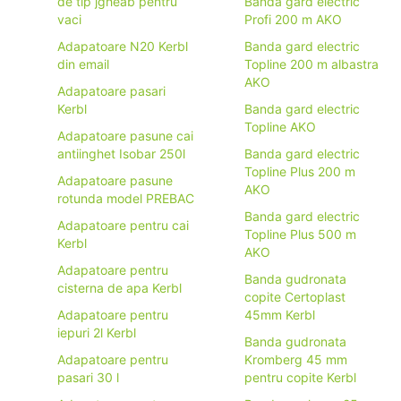
de tip jgheab pentru
Banda gard electric
vaci
Profi 200 m AKO
Adapatoare N20 Kerbl
Banda gard electric
din email
Topline 200 m albastra
AKO
Adapatoare pasari
Kerbl
Banda gard electric
Topline AKO
Adapatoare pasune cai
antiinghet Isobar 250l
Banda gard electric
Topline Plus 200 m
Adapatoare pasune
AKO
rotunda model PREBAC
Banda gard electric
Adapatoare pentru cai
Topline Plus 500 m
Kerbl
AKO
Adapatoare pentru
Banda gudronata
cisterna de apa Kerbl
copite Certoplast
Adapatoare pentru
45mm Kerbl
iepuri 2l Kerbl
Banda gudronata
Adapatoare pentru
Kromberg 45 mm
pasari 30 l
pentru copite Kerbl