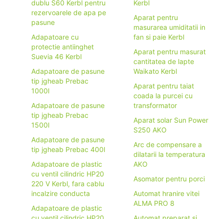
dublu S60 Kerbl pentru
Kerbl
rezervoarele de apa pe
Aparat pentru
pasune
masurarea umiditatii in
Adapatoare cu
fan si paie Kerbl
protectie antiinghet
Aparat pentru masurat
Suevia 46 Kerbl
cantitatea de lapte
Adapatoare de pasune
Waikato Kerbl
tip jgheab Prebac
Aparat pentru taiat
1000l
coada la purcei cu
Adapatoare de pasune
transformator
tip jgheab Prebac
Aparat solar Sun Power
1500l
S250 AKO
Adapatoare de pasune
Arc de compensare a
tip jgheab Prebac 400l
dilatarii la temperatura
Adapatoare de plastic
AKO
cu ventil cilindric HP20
Asomator pentru porci
220 V Kerbl, fara cablu
incalzire conducta
Automat hranire vitei
ALMA PRO 8
Adapatoare de plastic
cu ventil cilindric HP20
Automat preparat și