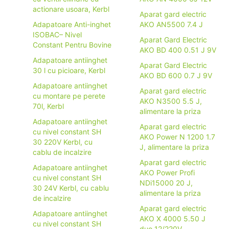
actionare usoara, Kerbl
Aparat gard electric
Adapatoare Anti-inghet
AKO AN5500 7.4 J
ISOBAC– Nivel
Aparat Gard Electric
Constant Pentru Bovine
AKO BD 400 0.51 J 9V
Adapatoare antiinghet
Aparat Gard Electric
30 l cu picioare, Kerbl
AKO BD 600 0.7 J 9V
Adapatoare antiinghet
Aparat gard electric
cu montare pe perete
AKO N3500 5.5 J,
70l, Kerbl
alimentare la priza
Adapatoare antiinghet
Aparat gard electric
cu nivel constant SH
AKO Power N 1200 1.7
30 220V Kerbl, cu
J, alimentare la priza
cablu de incalzire
Aparat gard electric
Adapatoare antiinghet
AKO Power Profi
cu nivel constant SH
NDi15000 20 J,
30 24V Kerbl, cu cablu
alimentare la priza
de incalzire
Aparat gard electric
Adapatoare antiinghet
AKO X 4000 5.50 J
cu nivel constant SH
duo 12/220V