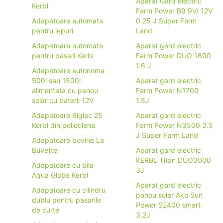
Aparat Gard electric
Kerbl
Farm Power B9 9V/ 12V
Adapatoare automata
0.25 J Super Farm
pentru iepuri
Land
Adapatoare automata
Aparat gard electric
pentru pasari Kerbl
Farm Power DUO 1600
1.6 J
Adapatoare autonoma
900l sau 1500l
Aparat gard electric
alimentata cu panou
Farm Power N1700
solar cu baterii 12V
1.5J
Adapatoare Biglac 25
Aparat gard electric
Kerbl din polietilena
Farm Power N3500 3.5
J Super Farm Land
Adapatoare bovine La
Buvette
Aparat gard electric
KERBL Titan DUO3000
Adapatoare cu bila
3J
Aqua Globe Kerbl
Aparat gard electric
Adapatoare cu cilindru
panou solar Ako Sun
dublu pentru pasarile
Power S2400 smart
de curte
3.2J