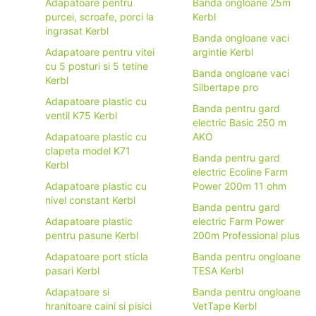
Adapatoare pentru
Banda ongloane 25m
purcei, scroafe, porci la
Kerbl
ingrasat Kerbl
Banda ongloane vaci
Adapatoare pentru vitei
argintie Kerbl
cu 5 posturi si 5 tetine
Banda ongloane vaci
Kerbl
Silbertape pro
Adapatoare plastic cu
Banda pentru gard
ventil K75 Kerbl
electric Basic 250 m
Adapatoare plastic cu
AKO
clapeta model K71
Banda pentru gard
Kerbl
electric Ecoline Farm
Adapatoare plastic cu
Power 200m 11 ohm
nivel constant Kerbl
Banda pentru gard
Adapatoare plastic
electric Farm Power
pentru pasune Kerbl
200m Professional plus
Adapatoare port sticla
Banda pentru ongloane
pasari Kerbl
TESA Kerbl
Adapatoare si
Banda pentru ongloane
hranitoare caini si pisici
VetTape Kerbl