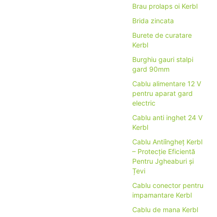
Brau prolaps oi Kerbl
Brida zincata
Burete de curatare
Kerbl
Burghiu gauri stalpi
gard 90mm
Cablu alimentare 12 V
pentru aparat gard
electric
Cablu anti inghet 24 V
Kerbl
Cablu Antiîngheț Kerbl
– Protecție Eficientă
Pentru Jgheaburi și
Țevi
Cablu conector pentru
impamantare Kerbl
Cablu de mana Kerbl