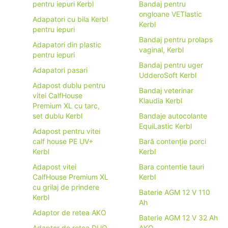
pentru iepuri Kerbl
Bandaj pentru
ongloane VETlastic
Adapatori cu bila Kerbl
Kerbl
pentru iepuri
Bandaj pentru prolaps
Adapatori din plastic
vaginal, Kerbl
pentru iepuri
Bandaj pentru uger
Adapatori pasari
UdderoSoft Kerbl
Adapost dublu pentru
Bandaj veterinar
vitei CalfHouse
Klaudia Kerbl
Premium XL cu tarc,
set dublu Kerbl
Bandaje autocolante
EquiLastic Kerbl
Adapost pentru vitei
calf house PE UV+
Bară contenție porci
Kerbl
Kerbl
Adapost vitei
Bara contentie tauri
CalfHouse Premium XL
Kerbl
cu grilaj de prindere
Baterie AGM 12 V 110
Kerbl
Ah
Adaptor de retea AKO
Baterie AGM 12 V 32 Ah
Adaptor de retea DUO
AKO