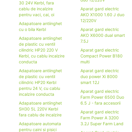
30 24V Kerbl, fara
cablu de incalzire
Aparat gard electric
pentru vaci, cai, oi
AKO X1000 1.60 J duo
12/220V
Adapatoare antiinghet
cu o bila Kerbl
Aparat gard electric
AKO X6000 dual smart
Adapatoare antiinghet
7.5J
de plastic cu ventil
cilindric HP20 220 V
Aparat gard electric
Kerbl, cu cablu incalzire
Compact Power B180
conducta
multi
Adapatoare antiinghet
Aparat gard electric
de plastic cu ventil
duo power Xi 8000
cilindric HP20 Kerbl
smart 12J
pentru 24 V, cu cablu
Aparat gard electric
incalzire conducta
Farm Power 6500 Duo
Adapatoare antiinghet
6.5 J - fara accesorii
SH30 5L 220V Kerbl
Aparat gard electric
fara cablu de incalzire
Farm Power A 3200
Adapatoare automata
3.2J Super Farm Land
pentru caini si pisici