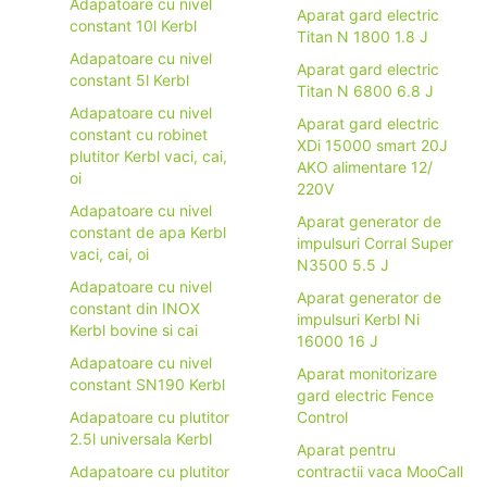
Adapatoare cu nivel
Aparat gard electric
constant 10l Kerbl
Titan N 1800 1.8 J
Adapatoare cu nivel
Aparat gard electric
constant 5l Kerbl
Titan N 6800 6.8 J
Adapatoare cu nivel
Aparat gard electric
constant cu robinet
XDi 15000 smart 20J
plutitor Kerbl vaci, cai,
AKO alimentare 12/
oi
220V
Adapatoare cu nivel
Aparat generator de
constant de apa Kerbl
impulsuri Corral Super
vaci, cai, oi
N3500 5.5 J
Adapatoare cu nivel
Aparat generator de
constant din INOX
impulsuri Kerbl Ni
Kerbl bovine si cai
16000 16 J
Adapatoare cu nivel
Aparat monitorizare
constant SN190 Kerbl
gard electric Fence
Adapatoare cu plutitor
Control
2.5l universala Kerbl
Aparat pentru
Adapatoare cu plutitor
contractii vaca MooCall