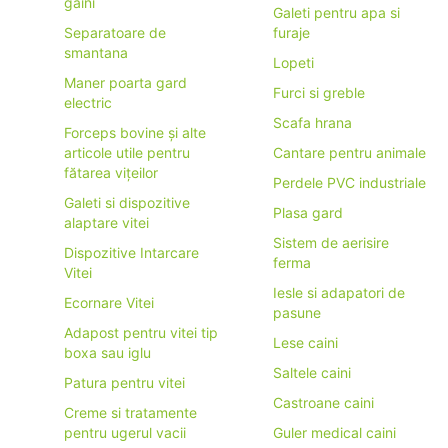
găini
Galeti pentru apa si
Separatoare de
furaje
smantana
Lopeti
Maner poarta gard
Furci si greble
electric
Scafa hrana
Forceps bovine și alte
articole utile pentru
Cantare pentru animale
fătarea vițeilor
Perdele PVC industriale
Galeti si dispozitive
Plasa gard
alaptare vitei
Sistem de aerisire
Dispozitive Intarcare
ferma
Vitei
Iesle si adapatori de
Ecornare Vitei
pasune
Adapost pentru vitei tip
Lese caini
boxa sau iglu
Saltele caini
Patura pentru vitei
Castroane caini
Creme si tratamente
pentru ugerul vacii
Guler medical caini