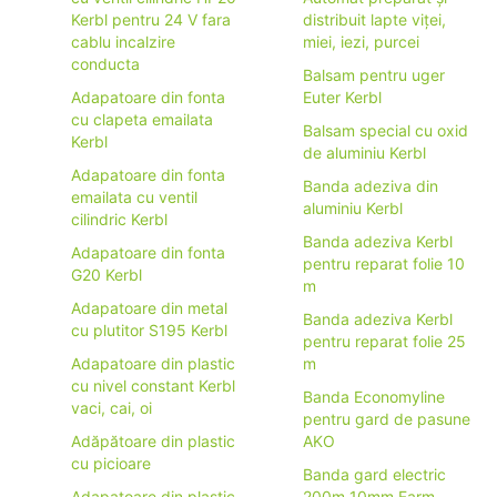
Kerbl pentru 24 V fara
distribuit lapte viței,
cablu incalzire
miei, iezi, purcei
conducta
Balsam pentru uger
Adapatoare din fonta
Euter Kerbl
cu clapeta emailata
Balsam special cu oxid
Kerbl
de aluminiu Kerbl
Adapatoare din fonta
Banda adeziva din
emailata cu ventil
aluminiu Kerbl
cilindric Kerbl
Banda adeziva Kerbl
Adapatoare din fonta
pentru reparat folie 10
G20 Kerbl
m
Adapatoare din metal
Banda adeziva Kerbl
cu plutitor S195 Kerbl
pentru reparat folie 25
Adapatoare din plastic
m
cu nivel constant Kerbl
Banda Economyline
vaci, cai, oi
pentru gard de pasune
Adăpătoare din plastic
AKO
cu picioare
Banda gard electric
Adapatoare din plastic
200m 10mm Farm