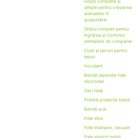
Soluții complete și
simple pentru creșterea
animalelor în
gospodărie
Ghidul complet pentru
îngrijirea și confortul
animalelor de companie
Cuști și țarcuri pentru
iepuri
Inoculant
Bandă reparație folie
siloz/solar
Saci nisip
Prelată protecție baloți
Bandă scai
Folie siloz
Folie etanșare, vacuum
Folie stretch baloți