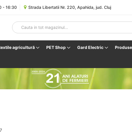
0 - 16:30
Strada Libertatii Nr. 220, Apahida, jud. Cluj
 textile agricultură
PET Shop
Gard Electric
Produse 
7