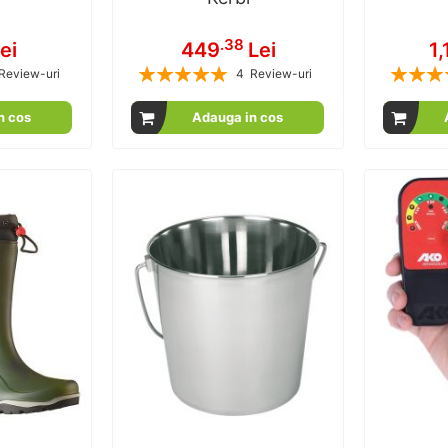
.38
ei
449
Lei
1,
Rating:
Rating:
Review-uri
4
Review-uri
00
100
100
100
% of
n cos
Adauga in cos