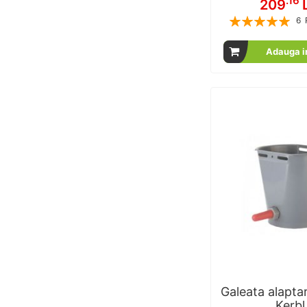
.16
209
Rating:
6
1
% of
Adauga i
Galeata alaptar
Kerbl