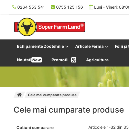
0264 553 541
0755 125 156
Luni - Vineri: 08:0
Echipamente Zootehnie
Articole Ferma
Folii și
Noutati
New
Promotii
Agricultura
Cele mai cumparate produse
Cele mai cumparate produse
Articolele
1
-
32
din
35
Optiuni cumparare