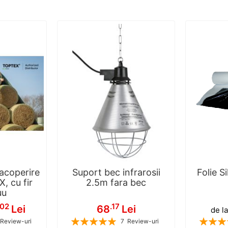
 acoperire
Suport bec infrarosii
Folie S
, cu fir
2.5m fara bec
uu
.02
.17
Lei
68
Lei
de la
Rating:
Rating:
Review-uri
7
Review-uri