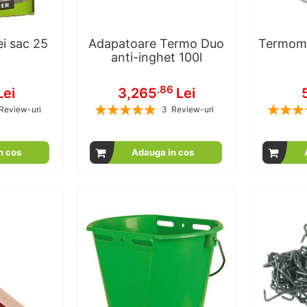
ei sac 25
Adapatoare Termo Duo
Termome
anti-inghet 100l
.86
Lei
3,265
Lei
Rating:
Rating:
Review-uri
3
Review-uri
00
100
100
100
% of
n cos
Adauga in cos