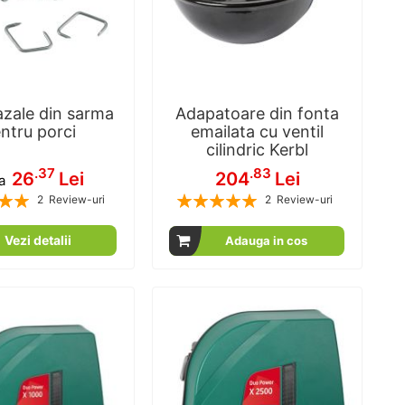
azale din sarma
Adapatoare din fonta
ntru porci
emailata cu ventil
cilindric Kerbl
.37
.83
26
Lei
204
Lei
a
Rating:
2
Review-uri
2
Review-uri
100
100
100
100
% of
% of
Vezi detalii
Adauga in cos