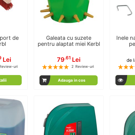
port de
Galeata cu suzete
Inele n
rbl
pentru alaptat miei Kerbl
pe
9
.61
Lei
79
Lei
de l
Rating:
Rating:
Review-uri
2
Review-uri
00
100
100
100
% of
alii
Adauga in cos