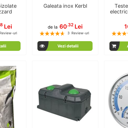
izolate
Galeata inox Kerbl
Teste
zzard
electri
38
.32
Lei
60
Lei
1
de la
Rating:
Rating:
Review-uri
3
Review-uri
00
100
93
100
% of
alii
Vezi detalii