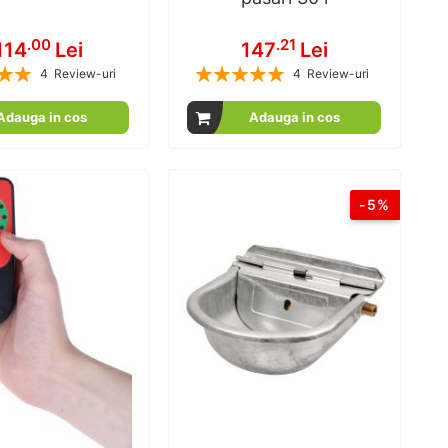
.00
.21
114
Lei
147
Lei
Rating:
4
Review-uri
4
Review-uri
100
100
100
100
% of
% of
Adauga in cos
Adauga in cos
-5%