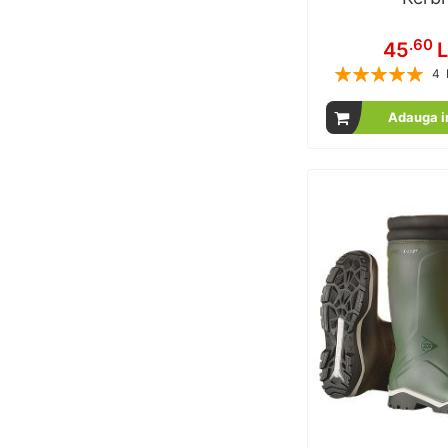
.60
45
L
Rating:
4
1
% of
Adauga i