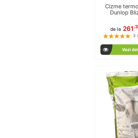
Cizme termo
Dunlop Bli
.
261
de la
Rating:
3
1
% of
Vezi det