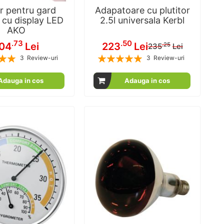
r pentru gard
Adapatoare cu plutitor
c cu display LED
2.5l universala Kerbl
AKO
Pret
.73
.50
04
Lei
223
Lei
.25
235
Lei
special
Rating:
3
Review-uri
3
Review-uri
100
100
100
100
% of
% of
Adauga in cos
Adauga in cos