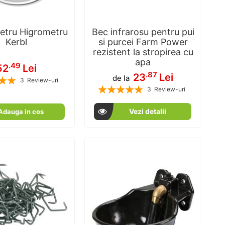
tru Higrometru
Bec infrarosu pentru pui
Kerbl
si purcei Farm Power
rezistent la stropirea cu
apa
.49
52
Lei
.87
23
Lei
de la
3
Review-uri
Rating:
100
100
% of
3
Review-uri
100
100
% of
Vezi detalii
Adauga in cos