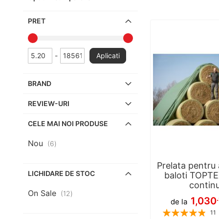
PRET
-
Aplicati
BRAND
REVIEW-URI
CELE MAI NOI PRODUSE
Nou
articole
6
Prelata pentru
LICHIDARE DE STOC
baloti TOPTEX
contin
On Sale
articole
12
1,030
de la
Rating:
11