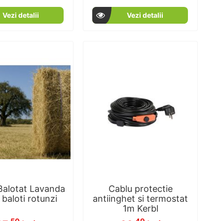
100
100
100
100
% of
% of
Vezi detalii
Vezi detalii
Balotat Lavanda
Cablu protectie
baloti rotunzi
antiinghet si termostat
1m Kerbl