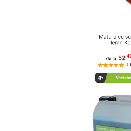
Matura cu su
lemn Ke
.4
52
de la
Rating:
2
1
% of
Vezi det