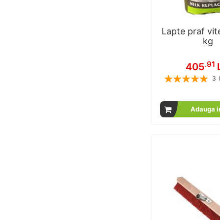
Lapte praf vit
kg
.91
405
Rating:
3
1
% of
Adauga i