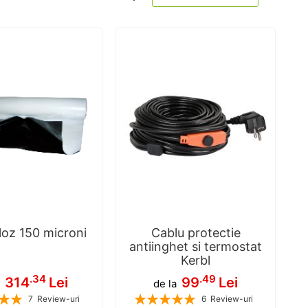
ascend
iloz 150 microni
Cablu protectie
antiinghet si termostat
Kerbl
.34
.49
314
Lei
99
Lei
de la
Rating:
7
Review-uri
6
Review-uri