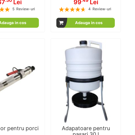
.50
.49
67
Lei
99
Lei
Rating:
5
Review-uri
4
Review-uri
100
100
95
100
% of
% of
Adauga in cos
Adauga in cos
or pentru porci
Adapatoare pentru
pasari 30 l