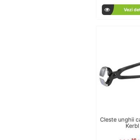
9
% of
Vezi det
Cleste unghii ca
Kerbl