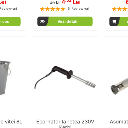
.52
Lei
4
Lei
de la
Rating:
Rating:
Review-uri
5
Review-uri
00
100
100
100
% of
Vezi detalii
n cos
e vitei 8L
Ecornator la retea 230V
Asomat
Kerbl