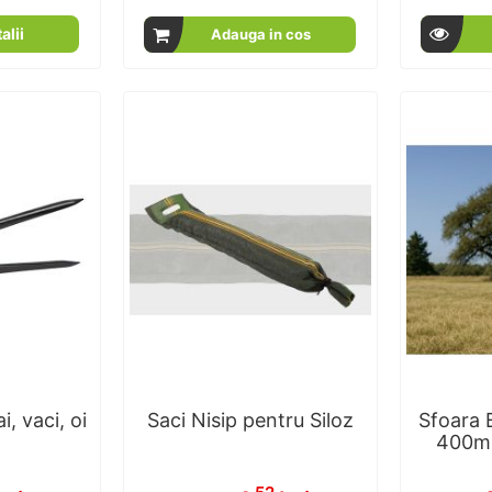
8
100
100
100
% of
alii
Adauga in cos
i, vaci, oi
Saci Nisip pentru Siloz
Sfoara 
400m 