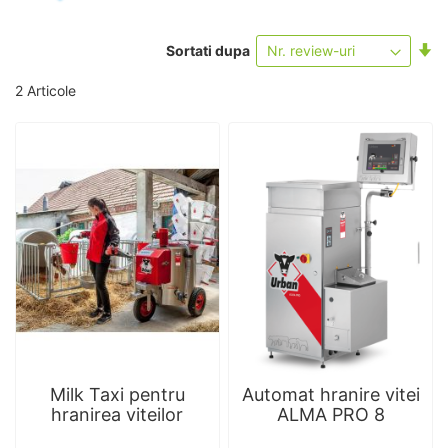
Se
Sortati dupa
as
2
Articole
Milk Taxi pentru
Automat hranire vitei
hranirea viteilor
ALMA PRO 8