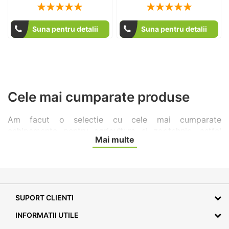
Rating:
Rating:
100
100
100
100
% of
% of
Suna pentru detalii
Suna pentru detalii
Cele mai cumparate produse
Am facut o selectie cu cele mai cumparate
echipamente pentru agricultura si zootehnie, astfel
Mai multe
incat sa iti fie mai usor sa alegi ce ai nevoie.
Despre URBAN
SUPORT CLIENTI
URBAN este lider în soluții de alimentație automată
pentru viței și animale tinere. Cu produse inovatoare
INFORMATII UTILE
precum Alma Pro, brandul oferă echipamente care