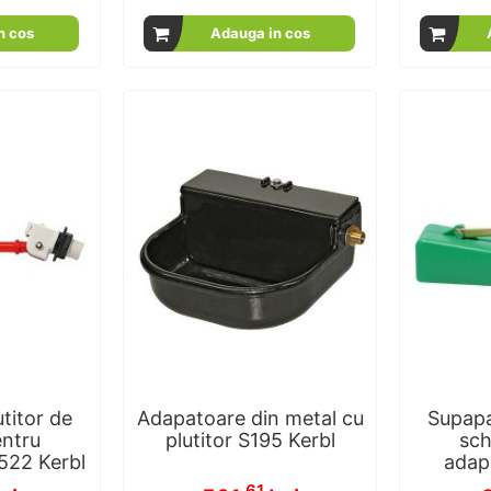
n cos
Adauga in cos
titor de
Adapatoare din metal cu
Supapa
ntru
plutitor S195 Kerbl
sch
522 Kerbl
adap
.61