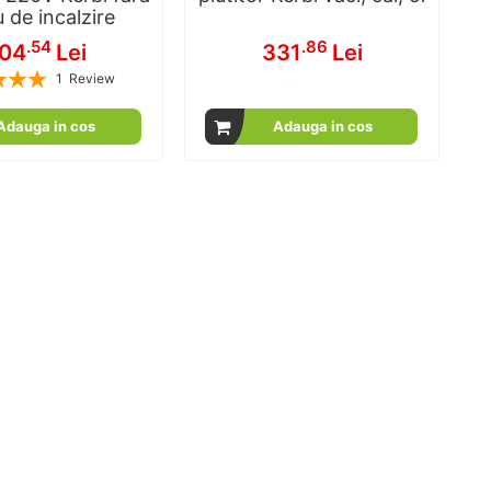
 de incalzire
.54
.86
04
Lei
331
Lei
1
Review
100
100
% of
Adauga in cos
Adauga in cos