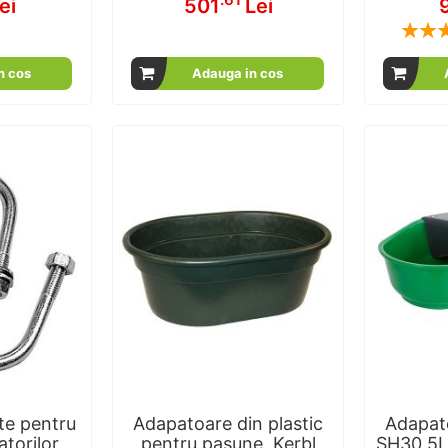
ei
501
Lei
Rating:
n cos
Adauga in cos
te pentru
Adapatoare din plastic
Adapat
atorilor
pentru pasune, Kerbl
SH30 5L