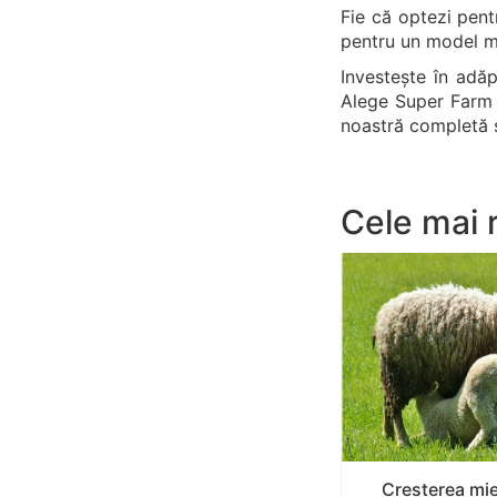
Fie că optezi pen
pentru un model mai
Investește în adăp
Alege Super Farm L
noastră completă ș
Cele mai 
Cresterea miei