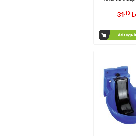
.10
31
L
Adauga i