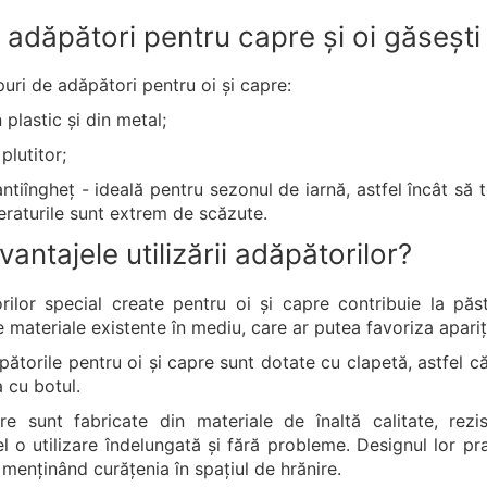
e adăpători pentru capre și oi găsești 
uri de adăpători pentru oi și capre:
 plastic și din metal;
plutitor;
tiîngheț - ideală pentru sezonul de iarnă, astfel încât să t
raturile sunt extrem de scăzute.
antajele utilizării adăpătorilor?
orilor special create pentru oi și capre contribuie la pă
e materiale existente în mediu, care ar putea favoriza apariț
torile pentru oi și capre sunt dotate cu clapetă, astfel c
 cu botul.
re sunt fabricate din materiale de înaltă calitate, rezi
l o utilizare îndelungată și fără probleme. Designul lor pra
 menținând curățenia în spațiul de hrănire.