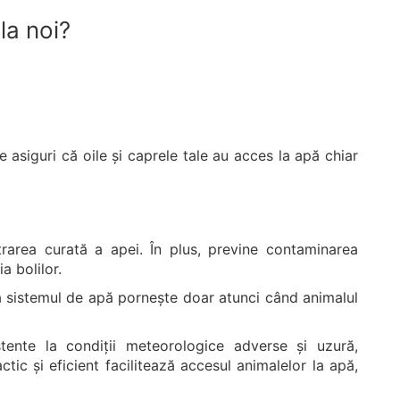
la noi?
e asiguri că oile și caprele tale au acces la apă chiar
strarea curată a apei. În plus, previne contaminarea
ia bolilor.
ă sistemul de apă pornește doar atunci când animalul
stente la condiții meteorologice adverse și uzură,
ctic și eficient facilitează accesul animalelor la apă,