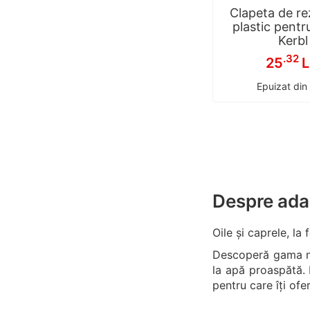
Clapeta de re
plastic pent
Kerbl
.32
25
L
Epuizat din
Despre adap
Oile și caprele, l
Descoperă gama 
la apă proaspătă. 
pentru care îți ofer