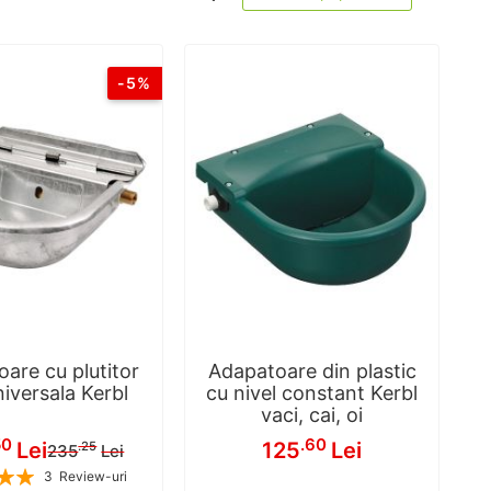
ascend
-5%
are cu plutitor
Adapatoare din plastic
niversala Kerbl
cu nivel constant Kerbl
vaci, cai, oi
50
.60
Lei
125
Lei
.25
235
Lei
l
3
Review-uri