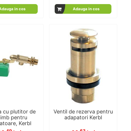
100
100
% of
Adauga in cos
Adauga in cos
 cu plutitor de
Ventil de rezerva pentru
imb pentru
adapatori Kerbl
atoare, Kerbl
.49
.63