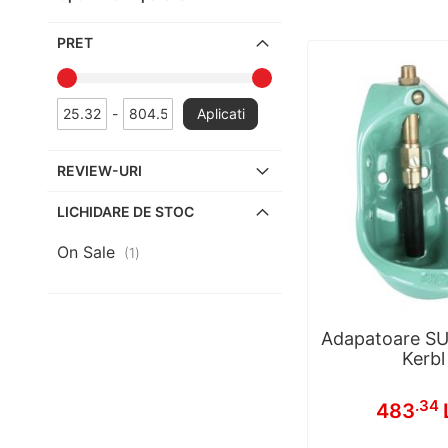
PRET
-
Aplicati
REVIEW-URI
LICHIDARE DE STOC
On Sale
articol
1
Adapatoare S
Kerbl
.34
483