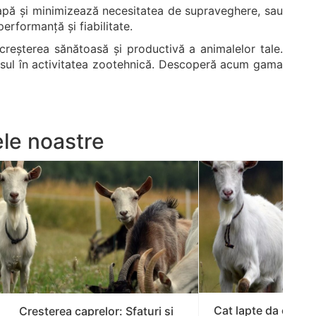
 apă și minimizează necesitatea de supraveghere, sau
performanță și fiabilitate.
a creșterea sănătoasă și productivă a animalelor tale.
ccesul în activitatea zootehnică. Descoperă acum gama
ele noastre
Cat lapte da o capr
Cresterea caprelor: Sfaturi si