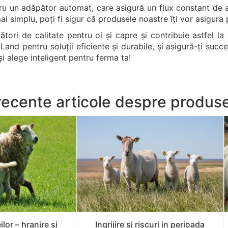
tru un adăpător automat, care asigură un flux constant de
 simplu, poți fi sigur că produsele noastre îți vor asigura 
ători de calitate pentru oi și capre și contribuie astfel l
and pentru soluții eficiente și durabile, și asigură-ți su
i alege inteligent pentru ferma ta!
recente articole despre produs
lor – hranire si
Ingrijire si riscuri in perioada