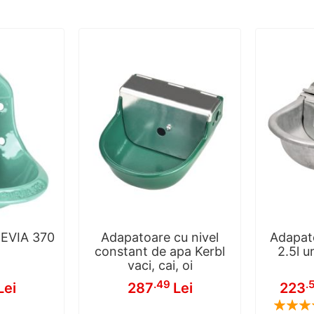
UEVIA 370
Adapatoare cu nivel
Adapato
constant de apa Kerbl
2.5l u
vaci, cai, oi
Pret
.49
.
Lei
287
Lei
223
specia
Rating: