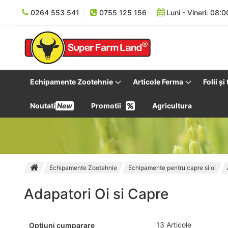
0264 553 541
0755 125 156
Luni - Vineri: 08:0
Echipamente Zootehnie
Articole Ferma
Folii și
Noutati
New
Promotii
Agricultura
Echipamente Zootehnie
Echipamente pentru capre si oi
Adapatori Oi si Capre
13
Articole
Optiuni cumparare