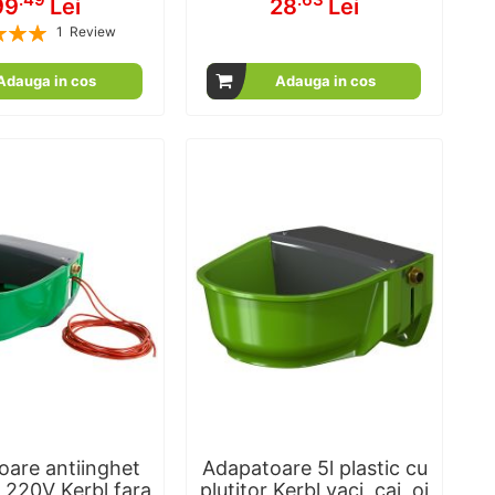
99
Lei
28
Lei
1
Review
100
100
% of
Adauga in cos
Adauga in cos
oare antiinghet
Adapatoare 5l plastic cu
 220V Kerbl fara
plutitor Kerbl vaci, cai, oi