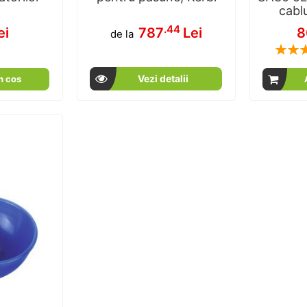
cablu
.44
ei
787
Lei
8
de la
Rating:
Vezi detalii
n cos