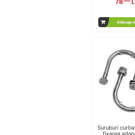
78
L
Adauga i
Suruburi curba
fixarea adap