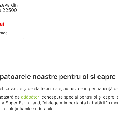
zeva din
ru 22500
ei
 stoc
atoarele noastre pentru oi si capre
a fel ca vacile și celelalte animale, au nevoie în permanență
noastră de
adăpători
concepute special pentru oi și capre, e
La Super Farm Land, înțelegem importanța hidratării în mențin
im soluții fiabile și durabile.