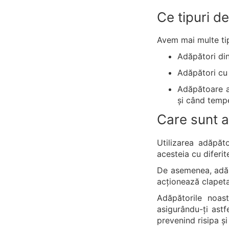
Ce tipuri d
Avem mai multe tip
Adăpători din
Adăpători cu 
Adăpătoare an
și când tempe
Care sunt av
Utilizarea adăpăt
acesteia cu diferit
De asemenea, adăpă
acționează clapeta
Adăpătorile noast
asigurându-ți astfe
prevenind risipa și