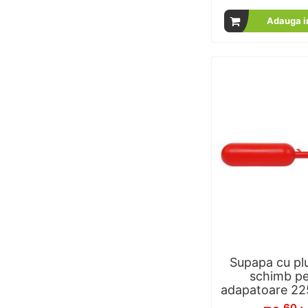
Adauga i
Supapa cu plu
schimb pe
adapatoare 22
.60