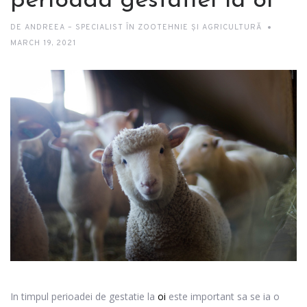
perioada gestatiei la oi
DE
ANDREEA – SPECIALIST ÎN ZOOTEHNIE ȘI AGRICULTURĂ
MARCH 19, 2021
In timpul perioadei de gestatie la
oi
este important sa se ia o