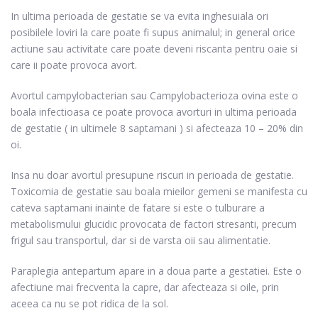
In ultima perioada de gestatie se va evita inghesuiala ori
posibilele loviri la care poate fi supus animalul; in general orice
actiune sau activitate care poate deveni riscanta pentru oaie si
care ii poate provoca avort.
Avortul campylobacterian sau Campylobacterioza ovina este o
boala infectioasa ce poate provoca avorturi in ultima perioada
de gestatie ( in ultimele 8 saptamani ) si afecteaza 10 – 20% din
oi.
Insa nu doar avortul presupune riscuri in perioada de gestatie.
Toxicomia de gestatie sau boala mieilor gemeni se manifesta cu
cateva saptamani inainte de fatare si este o tulburare a
metabolismului glucidic provocata de factori stresanti, precum
frigul sau transportul, dar si de varsta oii sau alimentatie.
Paraplegia antepartum apare in a doua parte a gestatiei. Este o
afectiune mai frecventa la capre, dar afecteaza si oile, prin
aceea ca nu se pot ridica de la sol.