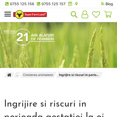
0755 125 156
0755 125 157
Blog
Co
Cresterea animalelor
Ingrijire si riscuri in perioada gestatiei la oi
Ingrijire si riscuri in