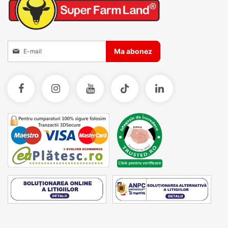
Inscrieti-va la Buletinele noastre informative
Ma abonez