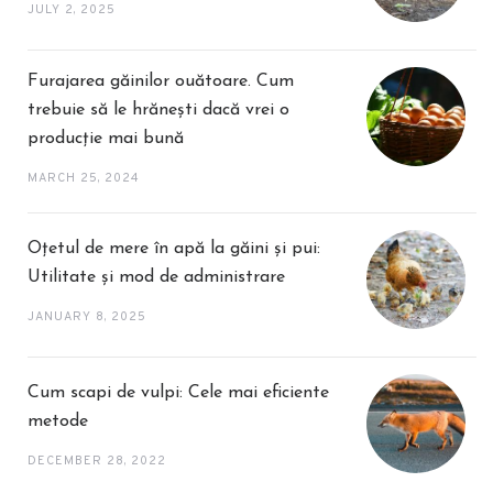
JULY 2, 2025
Furajarea găinilor ouătoare. Cum
trebuie să le hrănești dacă vrei o
producție mai bună
MARCH 25, 2024
Oțetul de mere în apă la găini și pui:
Utilitate și mod de administrare
JANUARY 8, 2025
Cum scapi de vulpi: Cele mai eficiente
metode
DECEMBER 28, 2022