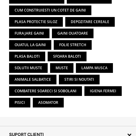
CUM CONSTRUIESTI UN COTET DE GAINI
PLASA PROTECTIE SILOZ
DEPOZITARE CEREALE
FURAJARE GAINI
GAINI OUATOARE
OUATUL LA GAINI
FOLIE STRETCH
PLASA BALOTI
SFOARA BALOTI
SOLUTII MUSTE
MUSTE
LAMPA MUSCA
ANIMALE SALBATICE
STIRI SI NOUTATI
COMBATERE SOARECI SI SOBOLANI
IGIENA FERMEI
PISICI
ASOMATOR
SUPORT CLIENTI