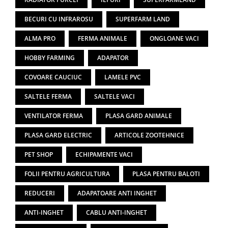
BECURI CU INFRAROSU
SUPERFARM LAND
ALMA PRO
FERMA ANIMALE
ONGLOANE VACI
HOBBY FARMING
ADAPATOR
COVOARE CAUCIUC
LAMELE PVC
SALTELE FERMA
SALTELE VACI
VENTILATOR FERMA
PLASA GARD ANIMALE
PLASA GARD ELECTRIC
ARTICOLE ZOOTEHNICE
PET SHOP
ECHIPAMENTE VACI
FOLII PENTRU AGRICULTURA
PLASA PENTRU BALOTI
REDUCERI
ADAPATOARE ANTI INGHET
ANTI-INGHET
CABLU ANTI-INGHET