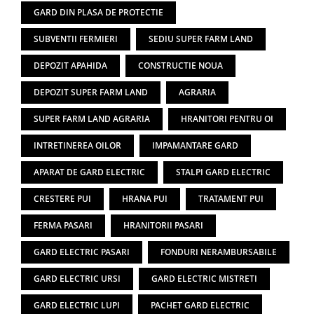
GARD DIN PLASA DE PROTECTIE
SUBVENTII FERMIERI
SEDIU SUPER FARM LAND
DEPOZIT APAHIDA
CONSTRUCTIE NOUA
DEPOZIT SUPER FARM LAND
AGRARIA
SUPER FARM LAND AGRARIA
HRANITORI PENTRU OI
INTRETINEREA OILOR
IMPAMANTARE GARD
APARAT DE GARD ELECTRIC
STALPI GARD ELECTRIC
CRESTERE PUI
HRANA PUI
TRATAMENT PUI
FERMA PASARI
HRANITORII PASARI
GARD ELECTRIC PASARI
FONDURI NERAMBURSABILE
GARD ELECTRIC URSI
GARD ELECTRIC MISTRETI
GARD ELECTRIC LUPI
PACHET GARD ELECTRIC