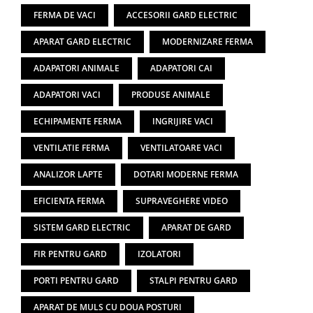
FERMA DE VACI
ACCESORII GARD ELECTRIC
APARAT GARD ELECTRIC
MODERNIZARE FERMA
ADAPATORI ANIMALE
ADAPATORI CAI
ADAPATORI VACI
PRODUSE ANIMALE
ECHIPAMENTE FERMA
INGRIJIRE VACI
VENTILATIE FERMA
VENTILATOARE VACI
ANALIZOR LAPTE
DOTARI MODERNE FERMA
EFICIENTA FERMA
SUPRAVEGHERE VIDEO
SISTEM GARD ELECTRIC
APARAT DE GARD
FIR PENTRU GARD
IZOLATORI
PORTI PENTRU GARD
STALPI PENTRU GARD
APARAT DE MULS CU DOUA POSTURI