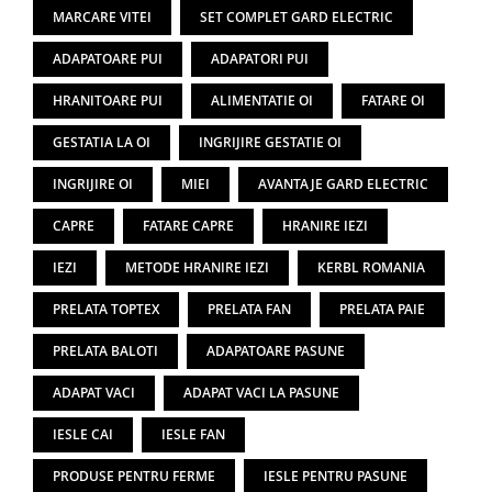
MARCARE VITEI
SET COMPLET GARD ELECTRIC
ADAPATOARE PUI
ADAPATORI PUI
HRANITOARE PUI
ALIMENTATIE OI
FATARE OI
GESTATIA LA OI
INGRIJIRE GESTATIE OI
INGRIJIRE OI
MIEI
AVANTAJE GARD ELECTRIC
CAPRE
FATARE CAPRE
HRANIRE IEZI
IEZI
METODE HRANIRE IEZI
KERBL ROMANIA
PRELATA TOPTEX
PRELATA FAN
PRELATA PAIE
PRELATA BALOTI
ADAPATOARE PASUNE
ADAPAT VACI
ADAPAT VACI LA PASUNE
IESLE CAI
IESLE FAN
PRODUSE PENTRU FERME
IESLE PENTRU PASUNE