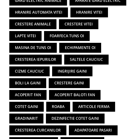
GARD ELECTRIC ANIMALE
APARATE GARD ELECTRIC
HRANIRE AUTOMATA VITEI
HRANIRE VITEI
CRESTERE ANIMALE
CRESTERE VITEI
LAPTE VITEI
FOARFECA TUNS OI
MASINA DE TUNS OI
ECHIPAMENTE OI
CRESTEREA IEPURILOR
SALTELE CAUCIUC
CIZME CAUCIUC
INGRIJIRE GAINI
BOLI LA GAINI
CRESTERE GAINI
ACOPERIT FAN
ACOPERIT BALOTI FAN
COTET GAINI
ROABA
ARTICOLE FERMA
GRADINARIT
DEZINFECTIE COTET GAINI
CRESTEREA CURCANILOR
ADAPATOARE PASARI