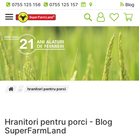
0755 125 156
0755 125 157
Blog
Co
hranitori pentru porci
Hranitori pentru porci - Blog
SuperFarmLand