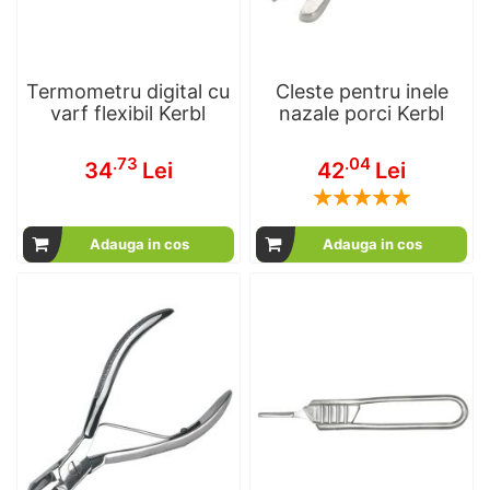
Termometru digital cu
Cleste pentru inele
varf flexibil Kerbl
nazale porci Kerbl
.73
.04
34
Lei
42
Lei
Rating:
100
100
% of
Adauga in cos
Adauga in cos