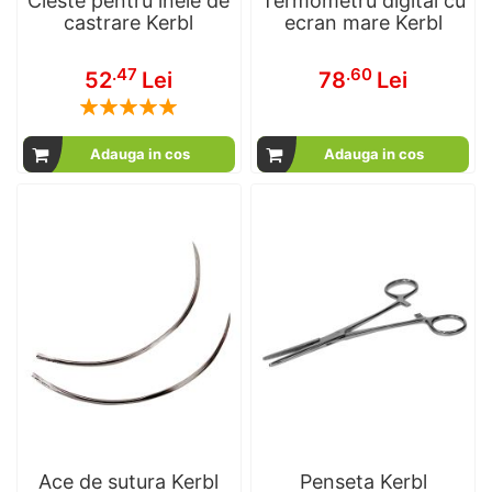
Cleste pentru inele de
Termometru digital cu
castrare Kerbl
ecran mare Kerbl
.47
.60
52
Lei
78
Lei
Rating:
100
100
% of
Adauga in cos
Adauga in cos
Ace de sutura Kerbl
Penseta Kerbl