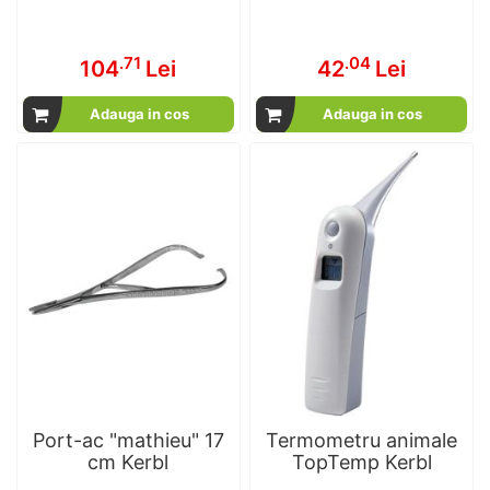
.71
.04
104
Lei
42
Lei
Adauga in cos
Adauga in cos
Port-ac "mathieu" 17
Termometru animale
cm Kerbl
TopTemp Kerbl