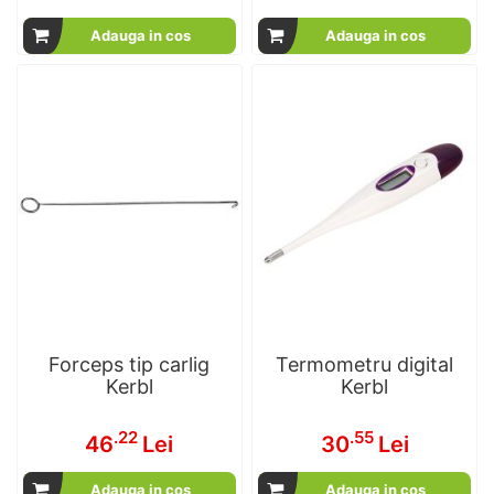
Adauga in cos
Adauga in cos
Forceps tip carlig
Termometru digital
Kerbl
Kerbl
.22
.55
46
Lei
30
Lei
Adauga in cos
Adauga in cos