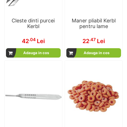
Cleste dinti purcei
Maner pliabil Kerbl
Kerbl
pentru lame
.04
.47
42
Lei
22
Lei
Adauga in cos
Adauga in cos