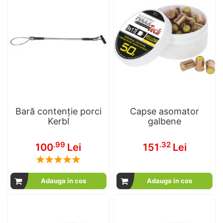
Bară contenție porci
Capse asomator
Kerbl
galbene
.99
.32
100
Lei
151
Lei
Rating:
100
100
% of
Adauga in cos
Adauga in cos