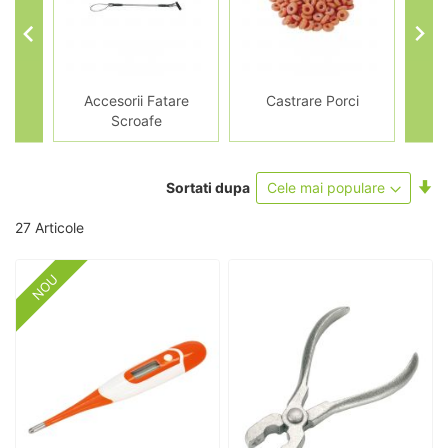
rcei
Accesorii Fatare
Castrare Porci
I
Scroafe
Se
Sortati dupa
as
27
Articole
NOU