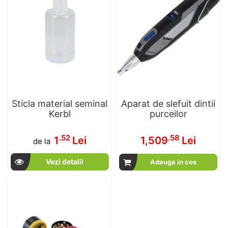
Sticla material seminal
Aparat de slefuit dintii
Kerbl
purceilor
.52
.58
1
Lei
1,509
Lei
de la
Vezi detalii
Adauga in cos