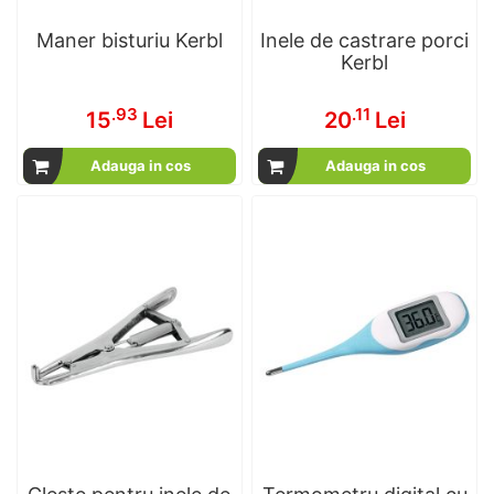
Maner bisturiu Kerbl
Inele de castrare porci
Kerbl
.93
.11
15
Lei
20
Lei
Adauga in cos
Adauga in cos