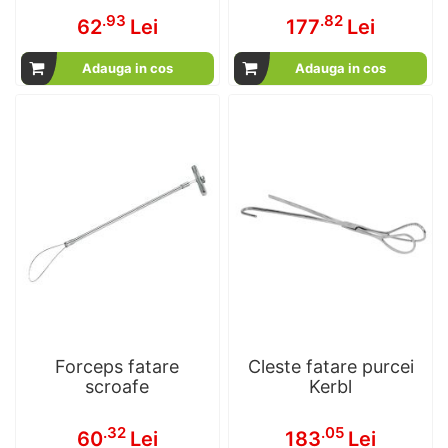
.93
.82
62
Lei
177
Lei
Adauga in cos
Adauga in cos
Forceps fatare
Cleste fatare purcei
scroafe
Kerbl
.32
.05
60
Lei
183
Lei