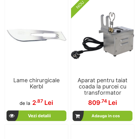
NOU
Lame chirurgicale
Aparat pentru taiat
Kerbl
coada la purcei cu
transformator
.87
.74
2
Lei
809
Lei
de la
Vezi detalii
Adauga in cos