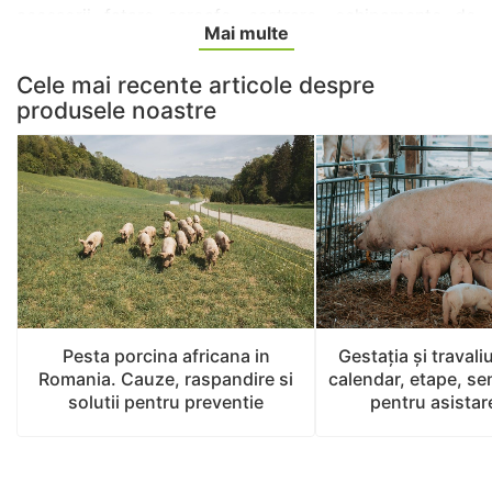
accesorii fatare scroafe, castrare, echipamente de
Mai multe
protectie, intretinere dinti si taiere coada.
Cele mai recente articole despre
produsele noastre
Pesta porcina africana in
Gestaţia și travaliu
Romania. Cauze, raspandire si
calendar, etape, se
solutii pentru preventie
pentru asistare