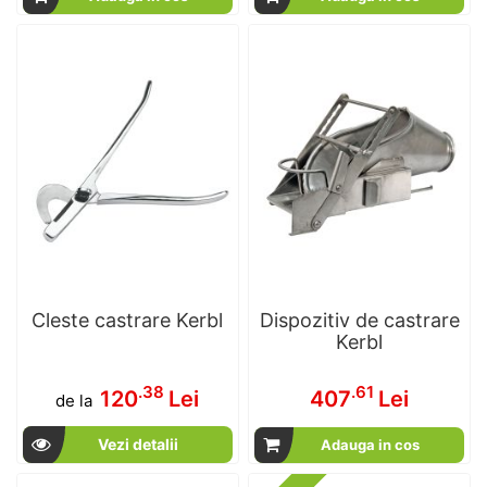
Cleste castrare Kerbl
Dispozitiv de castrare
Kerbl
.38
.61
120
Lei
407
Lei
de la
Vezi detalii
Adauga in cos