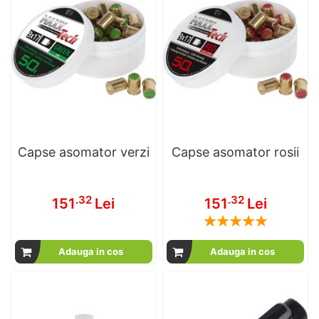
Capse asomator verzi
Capse asomator rosii
.32
.32
151
Lei
151
Lei
Rating:
100
100
% of
Adauga in cos
Adauga in cos