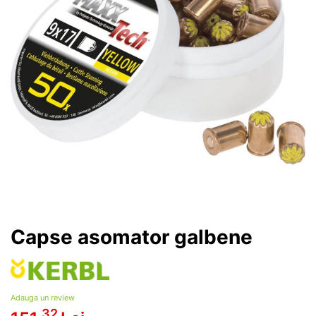
Capse asomator galbene
Adauga un review
.32