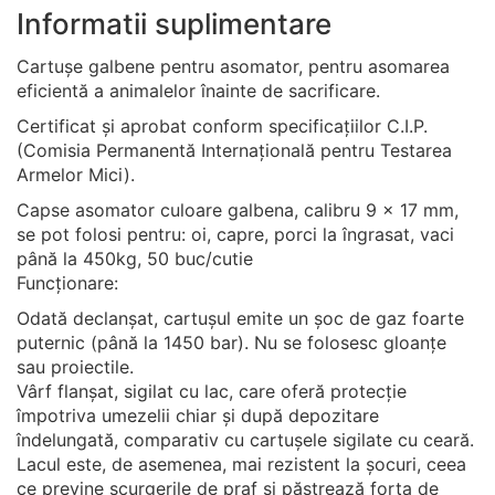
Informatii suplimentare
Cartușe galbene pentru asomator, pentru asomarea
eficientă a animalelor înainte de sacrificare.
Certificat și aprobat conform specificațiilor C.I.P.
(Comisia Permanentă Internațională pentru Testarea
Armelor Mici).
Capse asomator culoare galbena, calibru 9 x 17 mm,
se pot folosi pentru: oi, capre, porci la îngrasat, vaci
până la 450kg, 50 buc/cutie
Funcționare:
Odată declanșat, cartușul emite un șoc de gaz foarte
puternic (până la 1450 bar). Nu se folosesc gloanțe
sau proiectile.
Vârf flanșat, sigilat cu lac, care oferă protecție
împotriva umezelii chiar și după depozitare
îndelungată, comparativ cu cartușele sigilate cu ceară.
Lacul este, de asemenea, mai rezistent la șocuri, ceea
ce previne scurgerile de praf și păstrează forța de