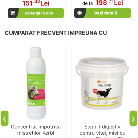
.71
.32
198
Lei
151
Lei
de la
Vezi detalii
Adauga in cos
CUMPARAT FRECVENT IMPREUNA CU
‹
›
Concentrat impotriva
Suport digestiv
mistretilor Kerbl
pentru vitei, miei cu