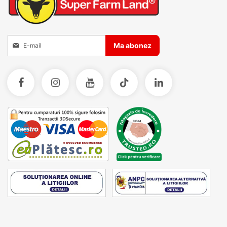
Inscrieti-va la Buletinele noastre informative
Ma abonez