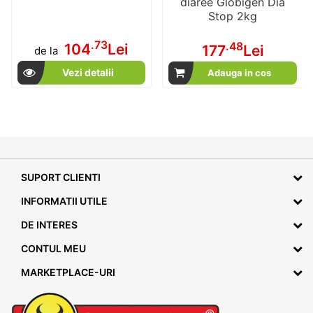
diaree Globigen Dia
Stop 2kg
.73
.48
104
Lei
177
Lei
de la
Vezi detalii
Adauga in cos
SUPORT CLIENTI
INFORMATII UTILE
DE INTERES
CONTUL MEU
MARKETPLACE-URI