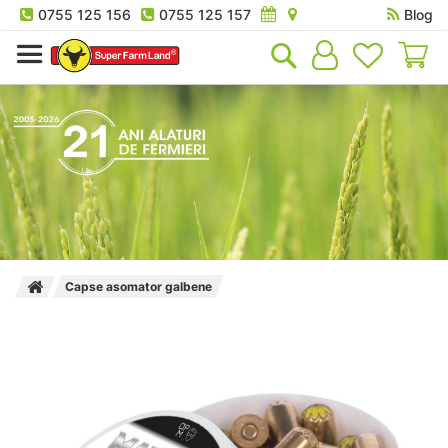
0755 125 156
0755 125 157
Blog
Co
Capse asomator galbene