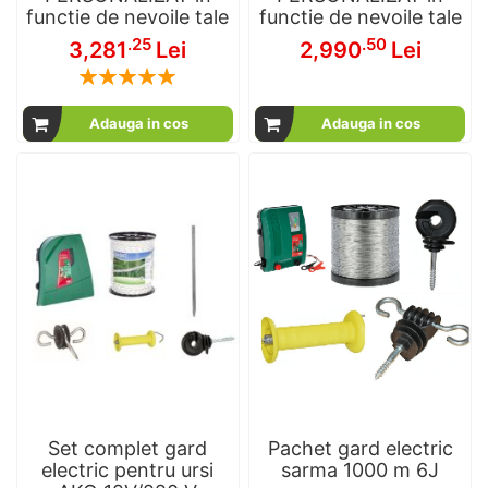
functie de nevoile tale
functie de nevoile tale
.25
.50
3,281
Lei
2,990
Lei
Rating:
100
100
% of
Adauga in cos
Adauga in cos
Set complet gard
Pachet gard electric
electric pentru ursi
sarma 1000 m 6J