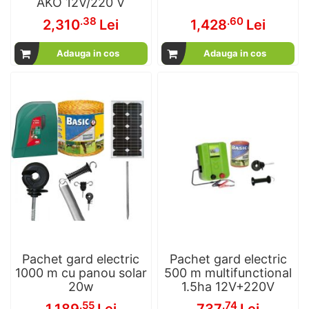
AKO 12V/220 V
.38
.60
2,310
Lei
1,428
Lei
Adauga in cos
Adauga in cos
Pachet gard electric
Pachet gard electric
1000 m cu panou solar
500 m multifunctional
20w
1.5ha 12V+220V
.55
.74