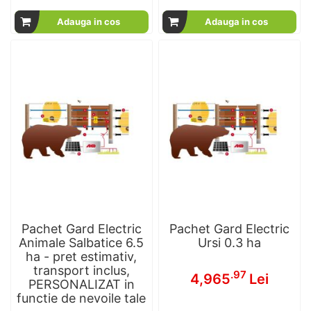
100
100
% of
Adauga in cos
Adauga in cos
Pachet Gard Electric
Pachet Gard Electric
Animale Salbatice 6.5
Ursi 0.3 ha
ha - pret estimativ,
transport inclus,
.97
4,965
Lei
PERSONALIZAT in
functie de nevoile tale