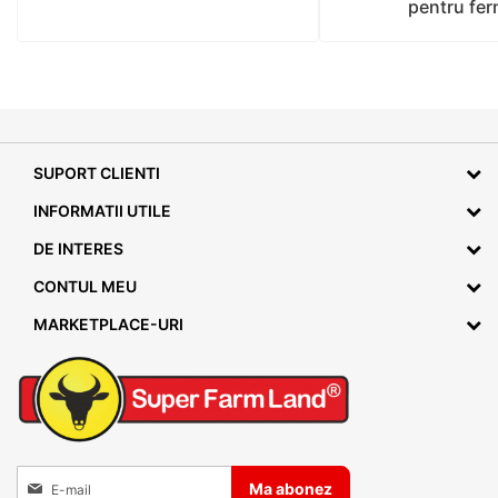
pentru fer
SUPORT CLIENTI
INFORMATII UTILE
DE INTERES
CONTUL MEU
MARKETPLACE-URI
Inscrieti-va la Buletinele noastre informative
Ma abonez