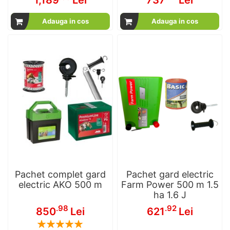
1,189
Lei
737
Lei
Adauga in cos
Adauga in cos
Pachet complet gard
Pachet gard electric
electric AKO 500 m
Farm Power 500 m 1.5
ha 1.6 J
.98
.92
850
Lei
621
Lei
Rating: