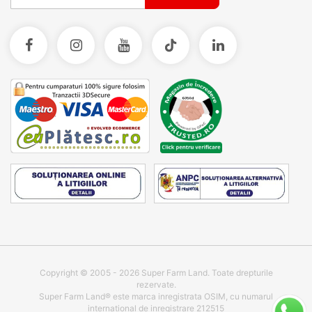
Copyright © 2005 - 2026 Super Farm Land. Toate drepturile
rezervate.
Super Farm Land® este marca inregistrata OSIM, cu numarul
international de inregistrare 212515