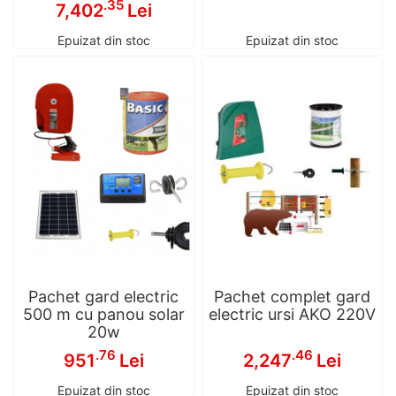
.35
7,402
Lei
Epuizat din stoc
Epuizat din stoc
Pachet gard electric
Pachet complet gard
500 m cu panou solar
electric ursi AKO 220V
20w
.76
.46
951
Lei
2,247
Lei
Epuizat din stoc
Epuizat din stoc