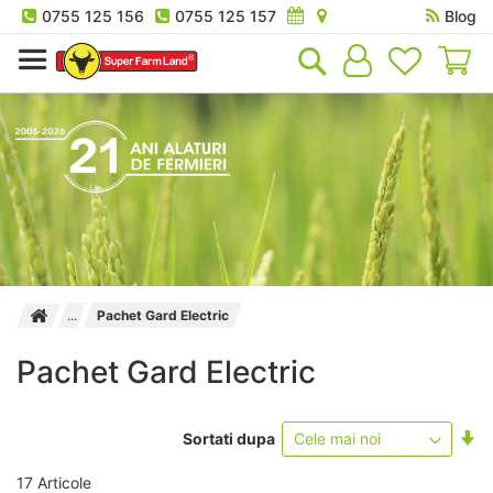
0755 125 156
0755 125 157
Blog
Co
Pachet Gard Electric
Pachet Gard Electric
Se
Sortati dupa
as
17
Articole