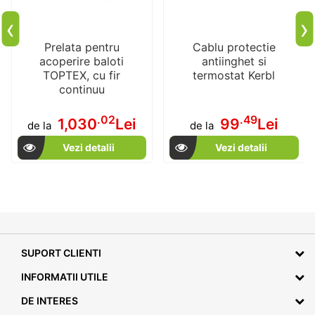
‹
›
Prelata pentru
Cablu protectie
acoperire baloti
antiinghet si
TOPTEX, cu fir
termostat Kerbl
continuu
.02
.49
1,030
Lei
99
Lei
de la
de la
Vezi detalii
Vezi detalii
SUPORT CLIENTI
INFORMATII UTILE
DE INTERES