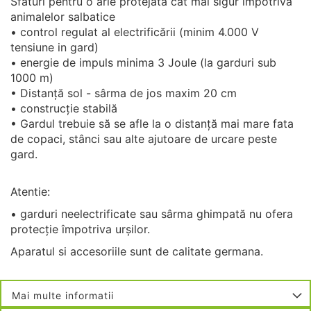
Sfaturi pentru o arie protejata cat mai sigur impotriva
animalelor salbatice
• control regulat al electrificării (minim 4.000 V
tensiune in gard)
• energie de impuls minima 3 Joule (la garduri sub
1000 m)
• Distanță sol - sârma de jos maxim 20 cm
• construcție stabilă
• Gardul trebuie să se afle la o distanță mai mare fata
de copaci, stânci sau alte ajutoare de urcare peste
gard.
Atentie:
• garduri neelectrificate sau sârma ghimpată nu ofera
protecție împotriva urșilor.
Aparatul si accesoriile sunt de calitate germana.
Mai multe informatii