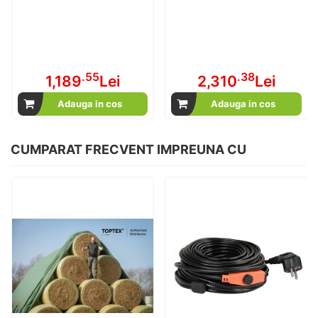
.55
.38
1,189
Lei
2,310
Lei
Adauga in cos
Adauga in cos
CUMPARAT FRECVENT IMPREUNA CU