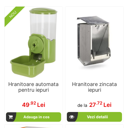
NOU
Hranitoare automata
Hranitoare zincata
pentru iepuri
iepuri
.92
.72
49
Lei
27
Lei
de la
Vezi detalii
Adauga in cos