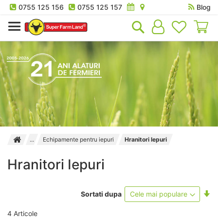
0755 125 156
0755 125 157
Blog
Co
Echipamente pentru iepuri
Hranitori Iepuri
Hranitori Iepuri
Se
Sortati dupa
as
4
Articole