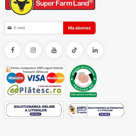
umplerea și curățarea se fac rapid, iar fixarea pe
grilajul cuștii este simplă și sigură.
Inscrieti-va la Buletinele noastre informative
Ma abonez