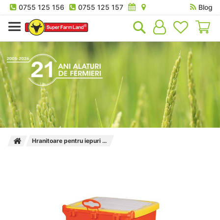
0755 125 156
0755 125 157
Blog
Co
Hranitoare pentru iepuri Kerbl