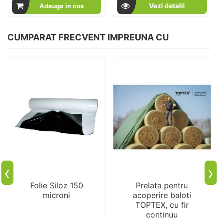
Vezi detalii
Adauga in cos
CUMPARAT FRECVENT IMPREUNA CU
‹
›
Folie Siloz 150
Prelata pentru
microni
acoperire baloti
TOPTEX, cu fir
continuu