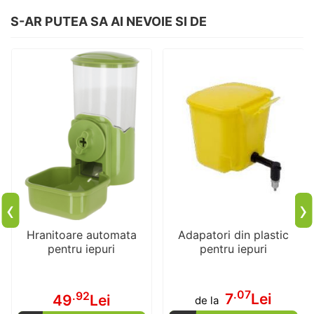
S-AR PUTEA SA AI NEVOIE SI DE
‹
›
Hranitoare automata
Adapatori din plastic
pentru iepuri
pentru iepuri
.07
.92
7
Lei
49
Lei
de la