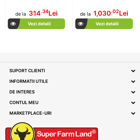
.34
.02
314
Lei
1,030
Lei
de la
de la
Vezi detalii
Vezi detalii
SUPORT CLIENTI
INFORMATII UTILE
DE INTERES
CONTUL MEU
MARKETPLACE-URI