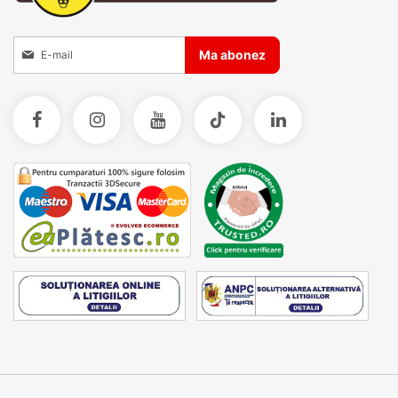
Inscrieti-va la Buletinele noastre informative
Ma abonez