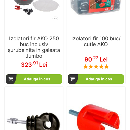
Izolatori fir AKO 250
Izolatori fir 100 buc/
buc inclusiv
cutie AKO
șurubelnita in galeata
Jumbo
.27
90
Lei
.91
323
Lei
Rating:
100
100
% of
Adauga in cos
Adauga in cos