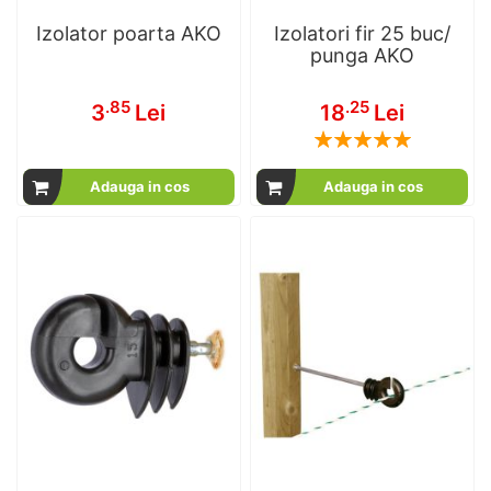
Izolator poarta AKO
Izolatori fir 25 buc/
punga AKO
.85
.25
3
Lei
18
Lei
Rating:
100
100
% of
Adauga in cos
Adauga in cos