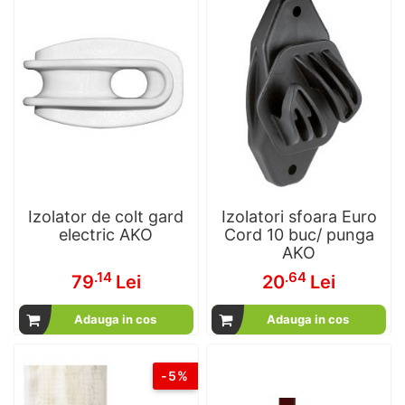
Izolator de colt gard
Izolatori sfoara Euro
electric AKO
Cord 10 buc/ punga
AKO
.14
.64
79
Lei
20
Lei
Adauga in cos
Adauga in cos
-5%