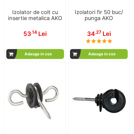
Izolator de colt cu
Izolatori fir 50 buc/
insertie metalica AKO
punga AKO
.14
.27
53
Lei
34
Lei
Rating:
100
100
% of
Adauga in cos
Adauga in cos