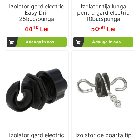
Izolator gard electric
Izolator tija lunga
Easy Drill
pentru gard electric
25buc/punga
10buc/punga
.10
.91
44
Lei
50
Lei
Adauga in cos
Adauga in cos
Izolator gard electric
Izolator de poarta tip