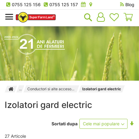
0755 125 156
0755 125 157
Blog
Co
Conductori si alte accesorii utile
Izolatori gard electric
Izolatori gard electric
Se
Sortati dupa
as
27
Articole