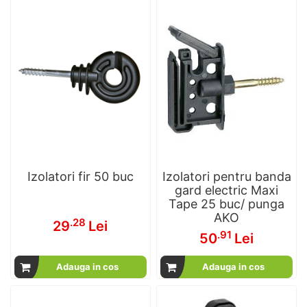
Izolatori fir 50 buc
Izolatori pentru banda
gard electric Maxi
Tape 25 buc/ punga
AKO
.28
29
Lei
.91
50
Lei
Adauga in cos
Adauga in cos