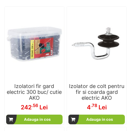
Izolatori fir gard
Izolator de colt pentru
electric 300 buc/ cutie
fir si coarda gard
AKO
electric AKO
.56
.78
242
Lei
4
Lei
Adauga in cos
Adauga in cos