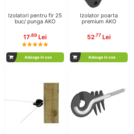
Izolatori pentru fir 25
Izolator poarta
buc/ punga AKO
premium AKO
.89
.77
17
Lei
52
Lei
Rating:
100
100
% of
Adauga in cos
Adauga in cos