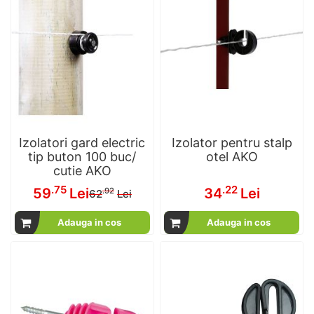
Izolatori gard electric
Izolator pentru stalp
tip buton 100 buc/
otel AKO
cutie AKO
Pret
.75
.22
59
Lei
34
Lei
.92
62
Lei
special
Adauga in cos
Adauga in cos