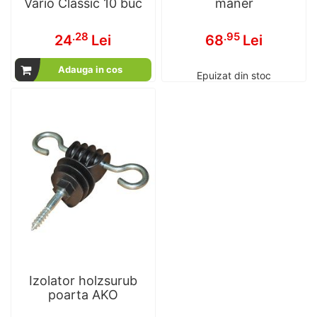
Vario Classic 10 buc
maner
.28
.95
24
Lei
68
Lei
Adauga in cos
Epuizat din stoc
Izolator holzsurub
poarta AKO