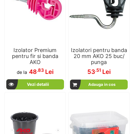
Izolator Premium
Izolatori pentru banda
pentru fir si banda
20 mm AKO 25 buc/
AKO
punga
.83
.51
48
Lei
53
Lei
de la
Vezi detalii
Adauga in cos