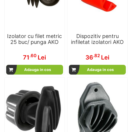
Izolator cu filet metric
Dispozitiv pentru
25 buc/ punga AKO
infiletat izolatori AKO
.60
.82
71
Lei
36
Lei
Adauga in cos
Adauga in cos