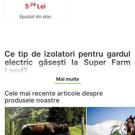
.24
5
Lei
Epuizat din stoc
Ce tip de izolatori pentru gardul
electric găsești la Super Farm
Land?
Mai multe
Super Farm Land îți vine în ajutor cu o gamă variată de
izolatori de calitate superioară, perfect adaptați
Cele mai recente articole despre
pentru orice tip de gard electric. Oferim izolatori cu
produsele noastre
inele metalice, ideali pentru a asigura durabilitatea și
siguranța în utilizare, precum și izolatori special
concepuți pentru fir sau sfoară, cu prindere ușoară (cu
șurub sau cui). Poți comanda exact tipul de izolatori
de care ai nevoie, având la dispoziție pachete