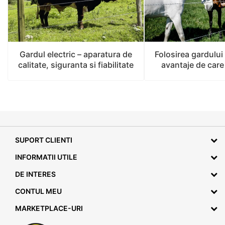
convenabile la cutie sau pungă (disponibile în variante
de 25, 90 sau 300 de bucăți) sau la bucată, în cazul în
care dorești să înlocuiești doar câțiva izolatori din
gardul electric. Astfel, ai flexibilitatea de a achiziționa
doar ceea ce îți trebuie, fără costuri suplimentare.
Gardul electric – aparatura de
Folosirea gardului 
Produsele noastre vin cu garanția calității și a celor
calitate, siguranta si fiabilitate
avantaje de care 
mai bune prețuri de pe piață.
SUPORT CLIENTI
INFORMATII UTILE
DE INTERES
CONTUL MEU
MARKETPLACE-URI