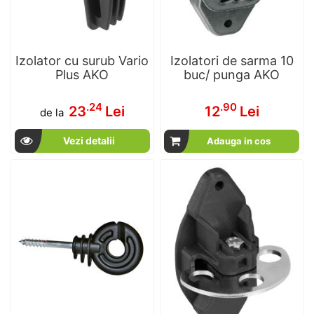
Izolator cu surub Vario
Izolatori de sarma 10
Plus AKO
buc/ punga AKO
.24
.90
23
Lei
12
Lei
de la
Vezi detalii
Adauga in cos