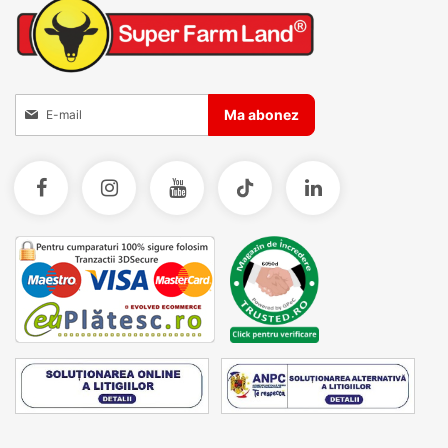
Inscrieti-va la Buletinele noastre informative
Ma abonez