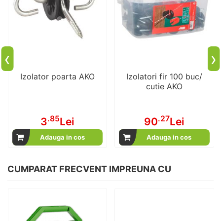
‹
›
Izolator poarta AKO
Izolatori fir 100 buc/
cutie AKO
.85
.27
3
Lei
90
Lei
Adauga in cos
Adauga in cos
CUMPARAT FRECVENT IMPREUNA CU