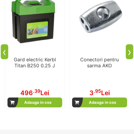
‹
›
Gard electric Kerbl
Conectori pentru
Titan B250 0.25 J
sarma AKO
.39
.95
496
Lei
3
Lei
Adauga in cos
Adauga in cos