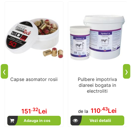
‹
›
Capse asomator rosii
Pulbere impotriva
diareei bogata in
electroliti
.43
.32
110
Lei
151
Lei
de la
Vezi detalii
Adauga in cos