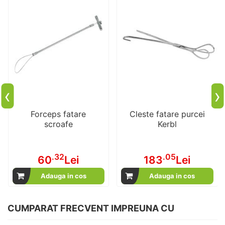
‹
›
Forceps fatare
Cleste fatare purcei
scroafe
Kerbl
.32
.05
60
Lei
183
Lei
Adauga in cos
Adauga in cos
CUMPARAT FRECVENT IMPREUNA CU