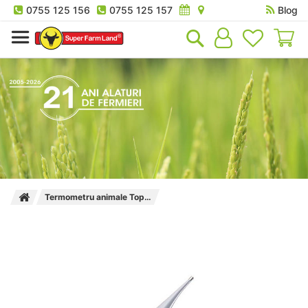
0755 125 156
0755 125 157
Blog
Co
Termometru animale TopTemp Kerbl