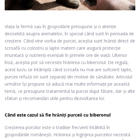
Viața la fermă sau în gospodărie presupune și o atenție
deosebită asupra animalelor, în special când sunt în perioada de
creștere. Când vine vorba de purcei, aceștia sunt hrăniți direct de
scroafă cu colostru şi lapte matern care asigură protecţie
imunitară şi nutrienţi esenţiali în primele ore de viaţă. Ulterior
însă, aceștia pot să necesite hrănirea cu biberonul. De regulă,
acest lucru se întâmplă când scroafa nu mai are suficient lapte,
purceii refuză ori sunt separați din motive de sănătate. Articolul
următor își propune să aducă mai multe informații pe această
temă, ce presupune tratamentul la purcei după fătare, dar și alte
sfaturi și recomandări utile pentru dezvoltarea lor.
Când este cazul să fie hrăniți purceii cu biberonul
Creșterea porcilor
este o tradiție frecvent întâlnită în
gospodăriile românești. Hrănirea și îngrijirea purceilor necesită