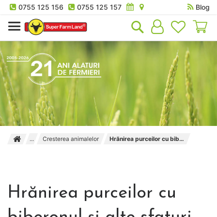
0755 125 156
0755 125 157
Blog
Co
Cresterea animalelor
Hrănirea purceilor cu biberonul și alte sfaturi utile pentru dezvoltarea lor
Hrănirea purceilor cu