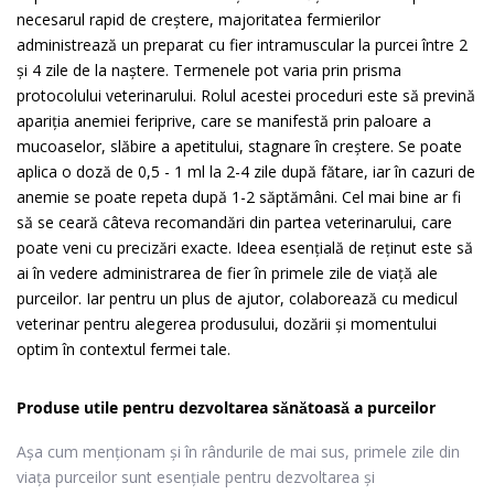
necesarul rapid de creştere, majoritatea fermierilor
administrează un preparat cu fier intramuscular la purcei între 2
şi 4 zile de la naştere. Termenele pot varia prin prisma
protocolului veterinarului. Rolul acestei proceduri este să prevină
apariţia anemiei feriprive, care se manifestă prin paloare a
mucoaselor, slăbire a apetitului, stagnare în creştere. Se poate
aplica o doză de 0,5 - 1 ml la 2-4 zile după fătare, iar în cazuri de
anemie se poate repeta după 1-2 săptămâni. Cel mai bine ar fi
să se ceară câteva recomandări din partea veterinarului, care
poate veni cu precizări exacte. Ideea esențială de reținut este să
ai în vedere administrarea de fier în primele zile de viaţă ale
purceilor. Iar pentru un plus de ajutor, colaborează cu medicul
veterinar pentru alegerea produsului, dozării şi momentului
optim în contextul fermei tale.
Produse utile pentru dezvoltarea sănătoasă a purceilor
Așa cum menționam și în rândurile de mai sus, primele zile din
viața purceilor sunt esențiale pentru dezvoltarea și