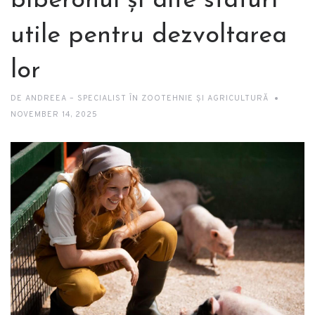
biberonul și alte sfaturi
utile pentru dezvoltarea
lor
DE
ANDREEA – SPECIALIST ÎN ZOOTEHNIE ȘI AGRICULTURĂ
NOVEMBER 14, 2025