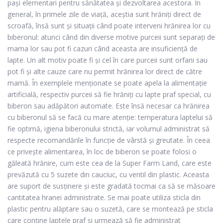
pași elementari pentru sănătatea și dezvoltarea acestora. În
general, în primele zile de viață, aceștia sunt hrăniți direct de
scroafă, însă sunt și situații când poate interveni hrănirea lor cu
biberonul: atunci când din diverse motive purceii sunt separați de
mama lor sau pot fi cazuri când aceasta are insuficiență de
lapte. Un alt motiv poate fi și cel în care purceii sunt orfani sau
pot fi și alte cauze care nu permit hrănirea lor direct de către
mamă. În exemplele menționate se poate apela la alimentație
artificială, respectiv purceii să fie hrăniți cu lapte praf special, cu
biberon sau adăpători automate. Este însă necesar ca hrănirea
cu biberonul să se facă cu mare atenţie: temperatura laptelui să
fie optimă, igiena biberonului strictă, iar volumul administrat să
respecte recomandările în funcţie de vârstă şi greutate. În ceea
ce privește alimentarea, în loc de biberon se poate folosi o
găleată hrănire
, cum este cea de la Super Farm Land, care este
prevăzută cu 5 suzete din cauciuc, cu ventil din plastic. Aceasta
are suport de susținere și este gradată tocmai ca să se măsoare
cantitatea hranei administrate. Se mai poate utiliza
sticla din
plastic pentru alăptare
sau o
suzetă
, care se montează pe sticla
care conține laptele praf și urmează să fie administrat