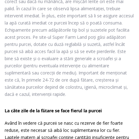
corect sau dacă nu mănâncă, are mișcări lente ori este mai
palid. În cazul în care se observă lipsa alimentației, trebuie
intervenit imediat. În plus, este important să li se asigure accesul
la apă curată imediat ce purceii încep să o poată consuma.
Echipamente precum adăpătorile tip bol şi suzetele pot facilita
acest proces. Pe site-ul Super Farm Land poţi găsi
adăpători
pentru purcei
, dotate cu duză reglabilă şi suzetă, astfel încât
purceii să aibă acces facil la apă şi să se evite pierderile. Este
bine să existe și o evaluare a stării generale a scroafei şi a
purceilor (pentru eventuala intervenţie cu alimentare
suplimentară sau corecţii de mediu). Important de menționat
este că, în primele 24-72 de ore după fătare, creşterea şi
sănătatea purceilor depind de colostru, igienă, microclimat şi,
dacă e cazul, intervenţii rapide.
La câte zile de la fătare se face fierul la purcei
Având în vedere că purceii se nasc cu rezerve de fier foarte
reduse, este necesar să aibă loc suplimentarea lor cu fier.
Laptele matern al scroafei conţine cantităţi insuficiente pentru