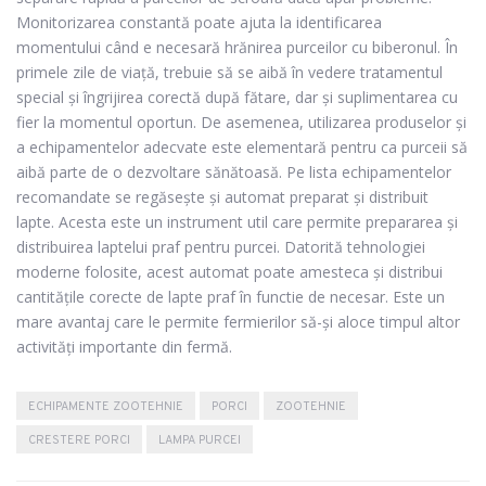
Monitorizarea constantă poate ajuta la identificarea
momentului când e necesară hrănirea purceilor cu biberonul. În
primele zile de viață, trebuie să se aibă în vedere tratamentul
special și îngrijirea corectă după fătare, dar și suplimentarea cu
fier la momentul oportun. De asemenea, utilizarea produselor şi
a echipamentelor adecvate este elementară pentru ca purceii să
aibă parte de o dezvoltare sănătoasă. Pe lista echipamentelor
recomandate se regăsește și
automat preparat și distribuit
lapte
. Acesta este un instrument util care permite prepararea și
distribuirea laptelui praf pentru purcei. Datorită tehnologiei
moderne folosite, acest automat poate amesteca și distribui
cantitățile corecte de lapte praf în functie de necesar. Este un
mare avantaj care le permite fermierilor să-și aloce timpul altor
activități importante din fermă.
ECHIPAMENTE ZOOTEHNIE
PORCI
ZOOTEHNIE
CRESTERE PORCI
LAMPA PURCEI