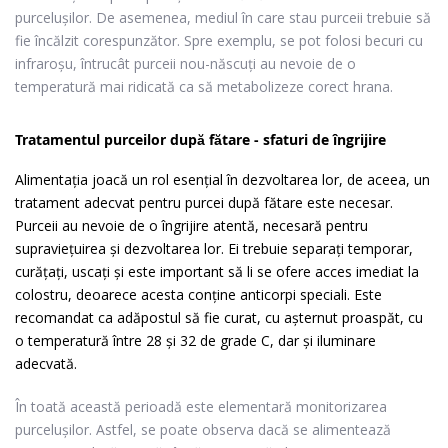
purcelușilor. De asemenea, mediul în care stau purceii trebuie să
fie încălzit corespunzător. Spre exemplu, se pot folosi becuri cu
infraroşu, întrucât purceii nou-născuţi au nevoie de o
temperatură mai ridicată ca să metabolizeze corect hrana.
Tratamentul purceilor după fătare - sfaturi de îngrijire
Alimentația joacă un rol esențial în dezvoltarea lor, de aceea, un
tratament adecvat pentru purcei după fătare este necesar.
Purceii au nevoie de o îngrijire atentă, necesară pentru
supraviețuirea și dezvoltarea lor. Ei trebuie separaţi temporar,
curăţaţi, uscaţi şi este important să li se ofere acces imediat la
colostru, deoarece acesta conține anticorpi speciali. Este
recomandat ca adăpostul să fie curat, cu aşternut proaspăt, cu
o temperatură între 28 și 32 de grade C, dar și iluminare
adecvată.
În toată această perioadă este elementară monitorizarea
purcelușilor. Astfel, se poate observa dacă se alimentează