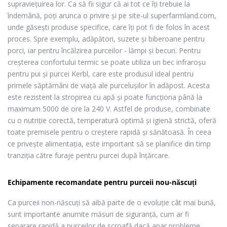
supraviețuirea lor. Ca să fii sigur că ai tot ce îți trebuie la
îndemână, poți arunca o privire și pe site-ul superfarmland.com,
unde găsești produse specifice, care îți pot fi de folos în acest
proces. Spre exemplu,
adăpători, suzete și biberoane pentru
porci
, iar pentru
încălzirea purceilor - lămpi și becuri
. Pentru
creşterea confortului termic se poate utiliza un
bec infraroşu
pentru pui şi purcei Kerbl
, care este produsul ideal pentru
primele săptămâni de viaţă ale purceluşilor în adăpost. Acesta
este rezistent la stropirea cu apă și poate funcționa până la
maximum 5000 de ore la 240 V. Astfel de produse, combinate
cu o nutriţie corectă, temperatură optimă şi igienă strictă, oferă
toate premisele pentru o creştere rapidă şi sănătoasă. În ceea
ce privește alimentația, este important să se planifice din timp
tranziţia către furaje pentru purcei după înţărcare.
Echipamente recomandate pentru purceii nou-născuți
Ca purceii non-născuți să aibă parte de o evoluție cât mai bună,
sunt importante anumite măsuri de siguranță, cum ar fi
separare rapidă a purceilor de scroafă dacă apar probleme.