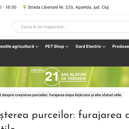
0 - 16:30
Strada Libertatii Nr. 220, Apahida, jud. Cluj
 textile agricultură
PET Shop
Gard Electric
Produse 
despre creșterea purceilor: furajarea dupa înțărcare și alte sfaturi utile
șterea purceilor: furajarea