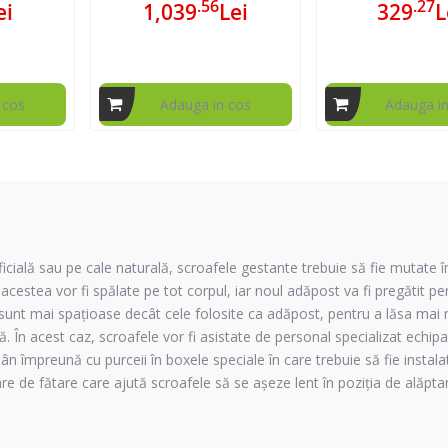
.56
.27
ei
1,039
Lei
329
L
 cos
Adauga in cos
Adauga i
icială
sau pe cale naturală, scroafele gestante trebuie să fie mutate î
 acestea vor fi spălate pe tot corpul, iar noul adăpost va fi pregătit pe
 sunt mai spațioase decât cele folosite ca adăpost, pentru a lăsa mai 
tă. În acest caz, scroafele vor fi asistate de personal specializat echipa
 împreună cu purceii în boxele speciale în care trebuie să fie instala
 de fătare care ajută scroafele să se așeze lent în poziția de alăptar