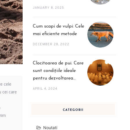
JANUARY 8, 2025
Cum scapi de vulpi: Cele
mai eficiente metode
DECEMBER 28, 2022
Clocitoarea de pui. Care
sunt condițiile ideale
pentru dezvoltarea
re cele
puilor și alte sfaturi
APRIL 4, 2024
 cei care
utile
,
ă
CATEGORII
erim
Noutati