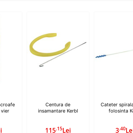
scroafe
Centura de
Cateter spiral
 vier
insamantare Kerbl
folosinta K
.15
.40
i
115
Lei
3
Le