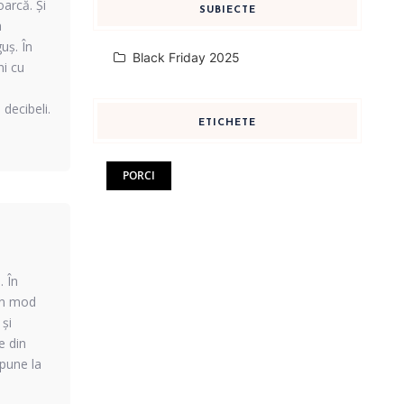
oarcă. Și
SUBIECTE
a
uș. În
Black Friday 2025
ni cu
decibeli.
ETICHETE
PORCI
. În
 în mod
 și
e din
 pune la