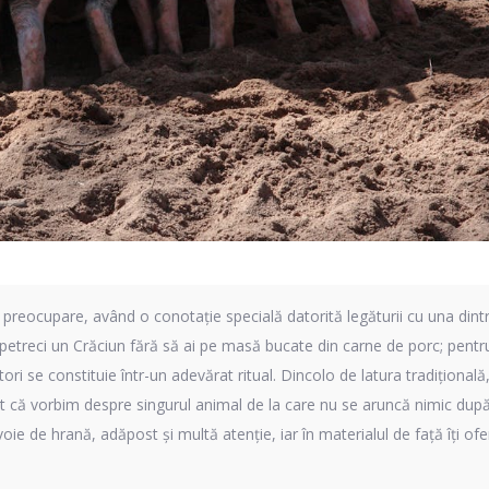
preocupare, având o conotație specială datorită legăturii cu una dint
etreci un Crăciun fără să ai pe masă bucate din carne de porc; pentru
tori se constituie într-un adevărat ritual. Dincolo de latura tradițională
cont că vorbim despre singurul animal de la care nu se aruncă nimic dup
voie de hrană, adăpost și multă atenție, iar în materialul de față îți of