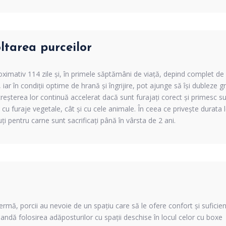
ltarea purceilor
ximativ 114 zile și, în primele săptămâni de viață, depind complet de 
 iar în condiții optime de hrană și îngrijire, pot ajunge să își dubleze 
reșterea lor continuă accelerat dacă sunt furajați corect și primesc s
t cu furaje vegetale, cât și cu cele animale. În ceea ce privește durata 
uți pentru carne sunt sacrificați până în vârsta de 2 ani.
fermă, porcii au nevoie de un spațiu care să le ofere confort și suficie
andă folosirea adăposturilor cu spații deschise în locul celor cu boxe