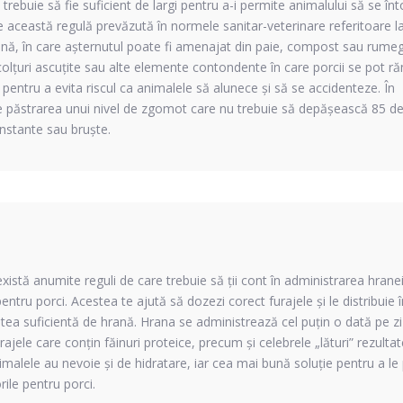
 trebuie să fie suficient de largi pentru a-i permite animalului să se înt
te această regulă prevăzută în normele sanitar-veterinare referitoare l
hnă, în care așternutul poate fi amenajat din paie, compost sau rumeg
 colțuri ascuțite sau alte elemente contondente în care porcii se pot ră
entru a evita riscul ca animalele să alunece și să se accidenteze. În
ne păstrarea unui nivel de zgomot care nu trebuie să depășească 85 de 
nstante sau bruște.
stă anumite reguli de care trebuie să ții cont în administrarea hranei
pentru porci
. Acestea te ajută să dozezi corect furajele și le distribuie
atea suficientă de hrană. Hrana se administrează cel puțin o dată pe zi
rajele care conțin făinuri proteice, precum și celebrele „lături” rezultat
malele au nevoie și de hidratare, iar cea mai bună soluție pentru a le
ile pentru porci
.