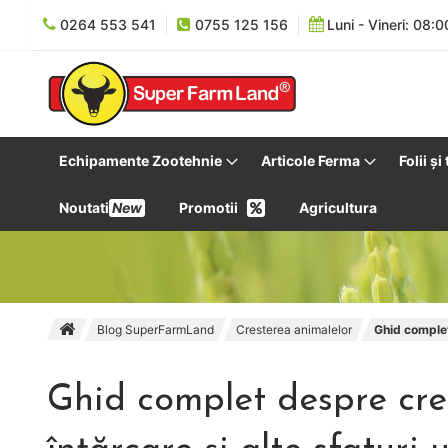
0264 553 541
0755 125 156
Luni - Vineri: 08:0
Echipamente Zootehnie
Articole Ferma
Folii și
Noutati
New
Promotii
Agricultura
Blog SuperFarmLand
Cresterea animalelor
Ghid complet 
Ghid complet despre cre