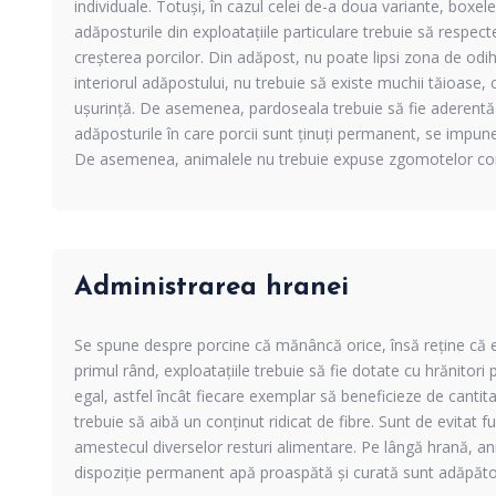
individuale. Totuși, în cazul celei de-a doua variante, boxele
adăposturile din exploatațiile particulare trebuie să respec
creșterea porcilor. Din adăpost, nu poate lipsi zona de odi
interiorul adăpostului, nu trebuie să existe muchii tăioase,
ușurință. De asemenea, pardoseala trebuie să fie aderentă p
adăposturile în care porcii sunt ținuți permanent, se impu
De asemenea, animalele nu trebuie expuse zgomotelor co
Administrarea hranei
Se spune despre porcine că mănâncă orice, însă reţine că exi
primul rând, exploatațiile trebuie să fie dotate cu
hrănitori 
egal, astfel încât fiecare exemplar să beneficieze de cantit
trebuie să aibă un conținut ridicat de fibre. Sunt de evitat fu
amestecul diverselor resturi alimentare. Pe lângă hrană, ani
dispoziție permanent apă proaspătă și curată sunt
adăpător