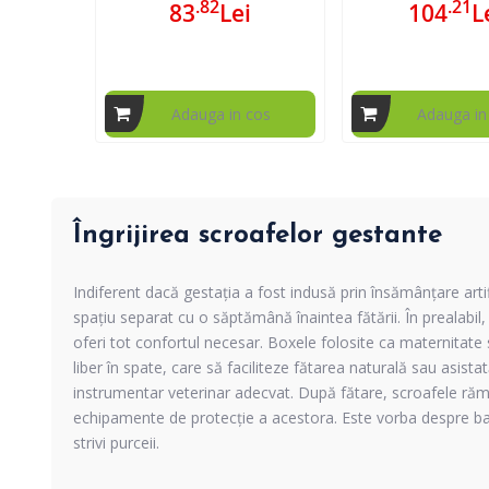
.82
.21
83
Lei
104
L
Adauga in cos
Adauga in
Îngrijirea scroafelor gestante
Indiferent dacă gestația a fost indusă prin
însămânțare artif
spațiu separat cu o săptămână înaintea fătării. În prealabil,
oferi tot confortul necesar. Boxele folosite ca maternitate
liber în spate, care să faciliteze fătarea naturală sau asista
instrumentar veterinar
adecvat. După fătare, scroafele rămân
echipamente de protecție a acestora. Este vorba despre bare
strivi purceii.