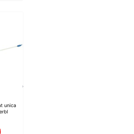
›
at unica
Cateter spiralat pentru
erbl
inseminare porci
.87
i
2
Lei