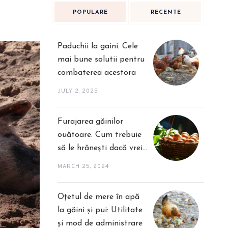
POPULARE
RECENTE
Paduchii la gaini. Cele
mai bune solutii pentru
combaterea acestora
JULY 2, 2025
Furajarea găinilor
ouătoare. Cum trebuie
să le hrănești dacă vrei
o producție mai bună
MARCH 25, 2024
Oțetul de mere în apă
la găini și pui: Utilitate
și mod de administrare