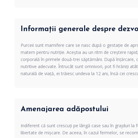
Informații generale despre dezvo
Purceii sunt mamifere care se nasc după o gestație de apro
matern pentru nutriție. Aceștia au un ritm de creștere rapid,
corporală în primele două-trei săptămâni. După înțărcare, c
nutritive adecvate. Întrucât sunt omnivori, pot fi hrăniți atâ
naturală de viață, ei trăiesc undeva la 12 ani, însă cei cresc
Amenajarea adăpostului
Indiferent că sunt crescuți pe lângă case sau în grajduri la 
libertate de mișcare. De aceea, în cazul fermelor, se recom