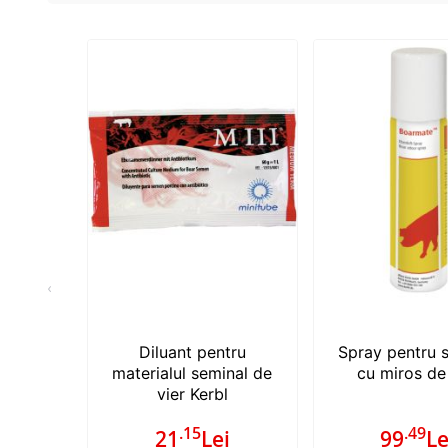
‹
Diluant pentru
Spray pentru 
materialul seminal de
cu miros de
vier Kerbl
.15
.49
21
Lei
99
Le