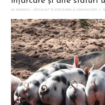
înțărcare și alte sfaturi u
DE
ANDREEA – SPECIALIST ÎN ZOOTEHNIE ȘI AGRICULTURĂ
N