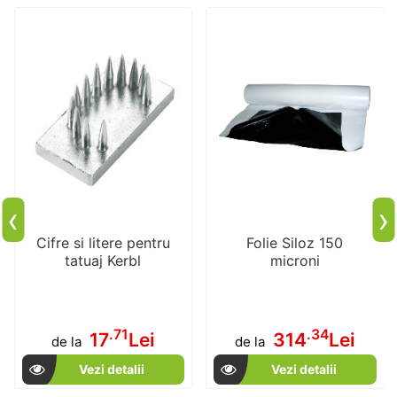
‹
›
Cifre si litere pentru
Folie Siloz 150
tatuaj Kerbl
microni
.71
.34
17
Lei
314
Lei
de la
de la
Vezi detalii
Vezi detalii