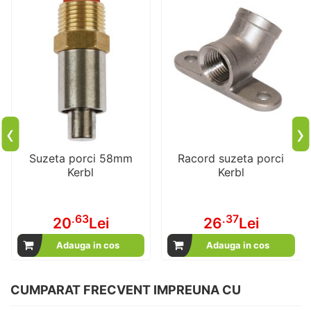
‹
›
Suzeta porci 58mm
Racord suzeta porci
Kerbl
Kerbl
.63
.37
20
Lei
26
Lei
Adauga in cos
Adauga in cos
CUMPARAT FRECVENT IMPREUNA CU