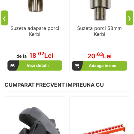
‹
›
Suzeta adapare porci
Suzeta porci 58mm
Kerbl
Kerbl
.02
.63
18
Lei
20
Lei
de la
Vezi detalii
Adauga in cos
CUMPARAT FRECVENT IMPREUNA CU