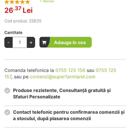
1
Review
100
100
% of
.37
26
Lei
Cod produs:
22835
Cantitate
-
+
Adauga in cos
Comanda telefonica la
0755 125 156
sau
0755 125
157
, sau pe
comenzi@superfarmland.com
Produse rezistente, Consultanță gratuită și
Sfaturi Personalizate
Contact telefonic pentru confirmarea comenzii și
a stocului, după plasarea comenzii