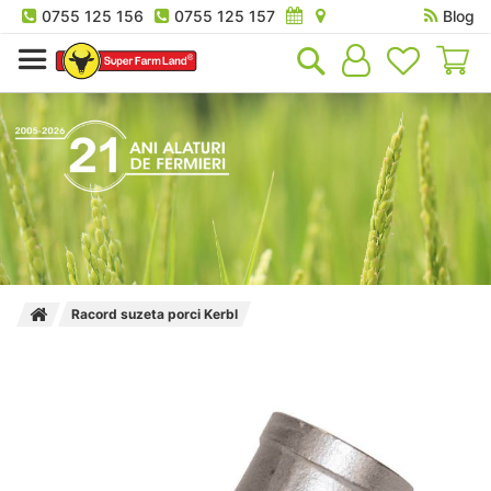
0755 125 156
0755 125 157
Blog
Co
Racord suzeta porci Kerbl