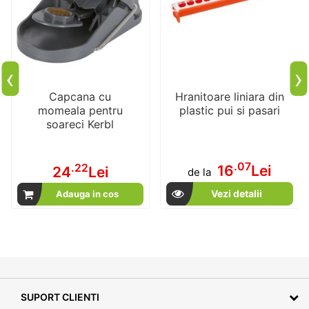
‹
›
Capcana cu
Hranitoare liniara din
momeala pentru
plastic pui si pasari
soareci Kerbl
.07
.22
16
Lei
24
Lei
de la
Vezi detalii
Adauga in cos
SUPORT CLIENTI