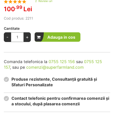
2
Review-uri
100
100
% of
.99
100
Lei
Cod produs:
2211
Cantitate
-
+
Adauga in cos
Comanda telefonica la
0755 125 156
sau
0755 125
157
, sau pe
comenzi@superfarmland.com
Produse rezistente, Consultanță gratuită și
Sfaturi Personalizate
Contact telefonic pentru confirmarea comenzii și
a stocului, după plasarea comenzii