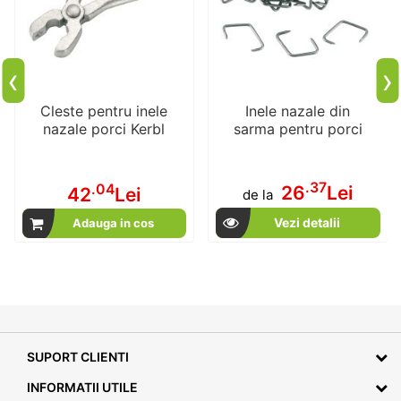
‹
›
Cleste pentru inele
Inele nazale din
nazale porci Kerbl
sarma pentru porci
.37
.04
26
Lei
42
Lei
de la
Vezi detalii
Adauga in cos
SUPORT CLIENTI
INFORMATII UTILE