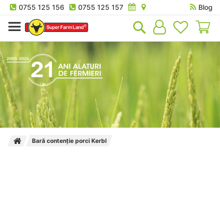
0755 125 156
0755 125 157
Blog
Co
Bară contenție porci Kerbl