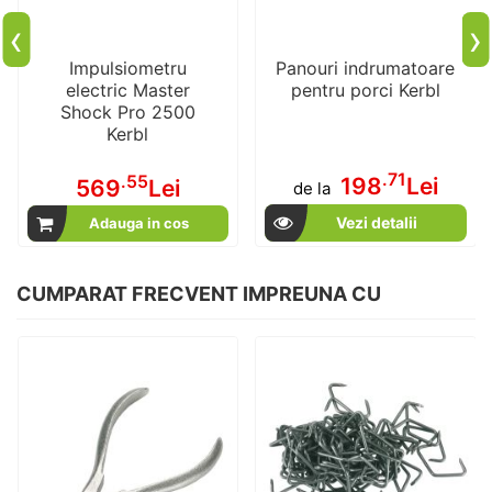
‹
›
Impulsiometru
Panouri indrumatoare
electric Master
pentru porci Kerbl
Shock Pro 2500
Kerbl
.71
.55
198
Lei
569
Lei
de la
Vezi detalii
Adauga in cos
CUMPARAT FRECVENT IMPREUNA CU