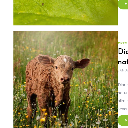
M
CRES
Dia
nat
JANUA
Diare
nou-n
alime
sever
core
M