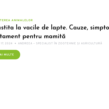
TEREA ANIMALELOR
tita la vacile de lapte. Cauze, simpt
atament pentru mamită
 17, 2024
ANDREEA – SPECIALIST ÎN ZOOTEHNIE ȘI AGRICULTURĂ
AI MULTE