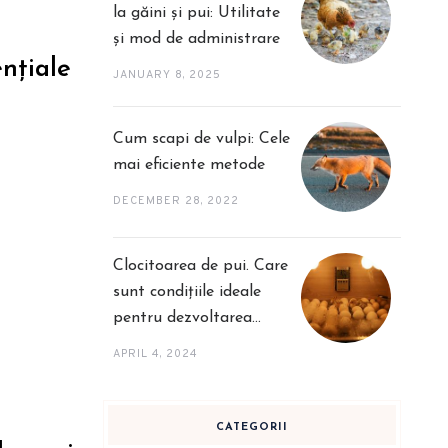
la găini și pui: Utilitate
și mod de administrare
ențiale
JANUARY 8, 2025
Cum scapi de vulpi: Cele
mai eficiente metode
DECEMBER 28, 2022
Clocitoarea de pui. Care
sunt condițiile ideale
pentru dezvoltarea
puilor și alte sfaturi
APRIL 4, 2024
utile
CATEGORII