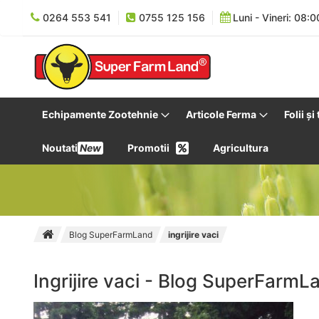
0264 553 541
0755 125 156
Luni - Vineri: 08:0
Echipamente Zootehnie
Articole Ferma
Folii și
Noutati
New
Promotii
Agricultura
Blog SuperFarmLand
ingrijire vaci
Ingrijire vaci - Blog SuperFarmL