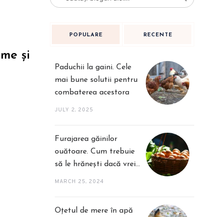
POPULARE
RECENTE
ome și
Paduchii la gaini. Cele
mai bune solutii pentru
combaterea acestora
JULY 2, 2025
Furajarea găinilor
ouătoare. Cum trebuie
să le hrănești dacă vrei
o producție mai bună
MARCH 25, 2024
Oțetul de mere în apă