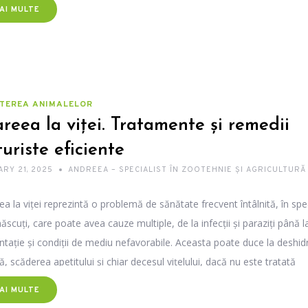
AI MULTE
TEREA ANIMALELOR
reea la viței. Tratamente și remedii
uriste eficiente
RY 21, 2025
ANDREEA – SPECIALIST ÎN ZOOTEHNIE ȘI AGRICULTURĂ
ea la viței reprezintă o problemă de sănătate frecvent întâlnită, în speci
ăscuți, care poate avea cauze multiple, de la infecții și paraziți până la
ntație și condiții de mediu nefavorabile. Aceasta poate duce la deshid
ă, scăderea apetitului și chiar decesul vițelului, dacă nu este tratată
spunzător.
AI MULTE