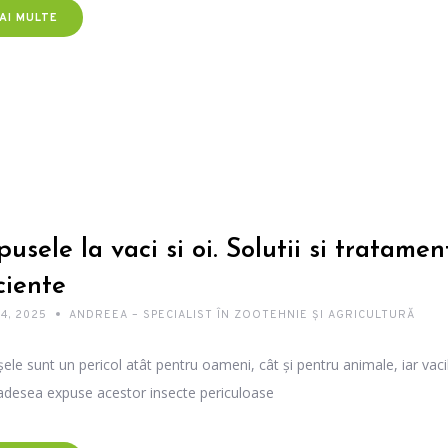
AI MULTE
usele la vaci si oi. Solutii si tratamen
ciente
4, 2025
ANDREEA – SPECIALIST ÎN ZOOTEHNIE ȘI AGRICULTURĂ
ele sunt un pericol atât pentru oameni, cât și pentru animale, iar vacil
adesea expuse acestor insecte periculoase