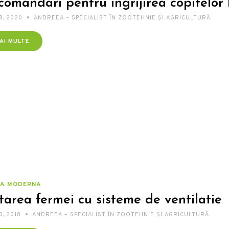
omandari pentru ingrijirea copitelor 
8, 2020
ANDREEA – SPECIALIST ÎN ZOOTEHNIE ȘI AGRICULTURĂ
AI MULTE
A MODERNA
tarea fermei cu sisteme de ventilatie
0, 2018
ANDREEA – SPECIALIST ÎN ZOOTEHNIE ȘI AGRICULTURĂ