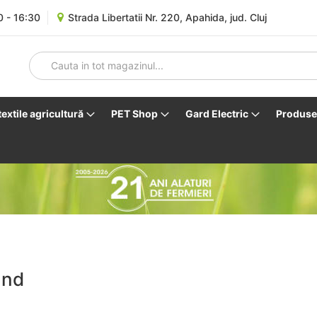
0 - 16:30
Strada Libertatii Nr. 220, Apahida, jud. Cluj
 textile agricultură
PET Shop
Gard Electric
Produse 
and