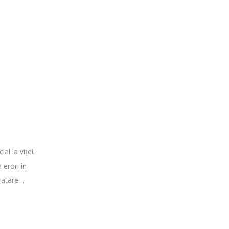
al la vițeii
 erori în
ratare