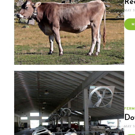
Rec
MAY 1
M
FERM
Do
MAY 1