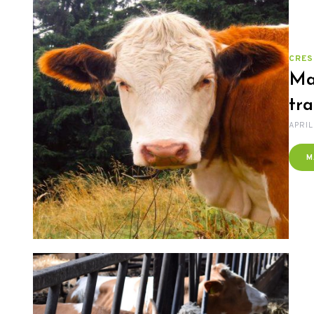
CRES
Mas
tr
APRIL
M