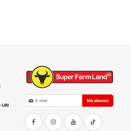
t
Inscrieti-va la Buletinele noastre informative
Ma abonez
-URI