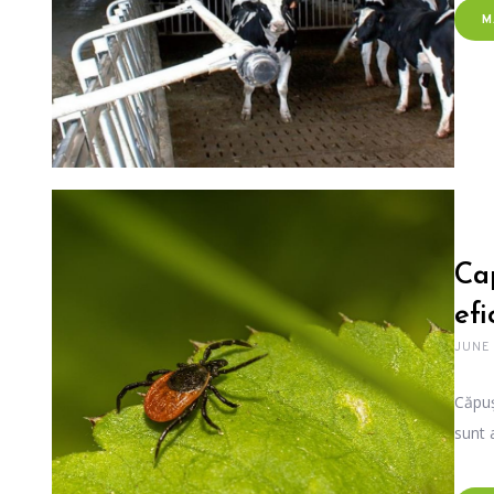
M
Cap
efi
JUNE 
Căpuș
sunt 