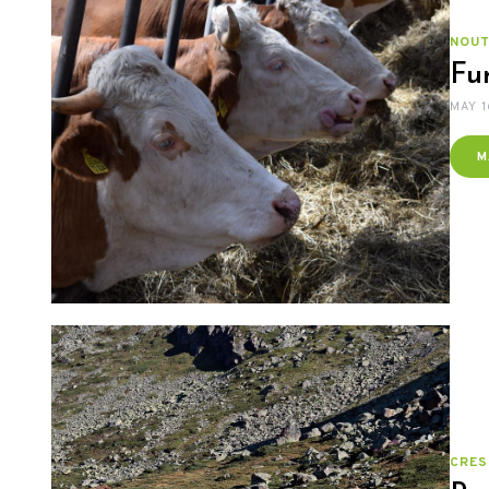
NOUT
Fur
MAY 1
M
CRES