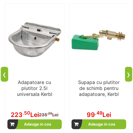
‹
›
Adapatoare cu
Supapa cu plutitor
plutitor 2.5l
de schimb pentru
universala Kerbl
adapatoare, Kerbl
.50
.49
223
Lei
99
Lei
Pret
.25
235
Lei
special
Adauga in cos
Adauga in cos