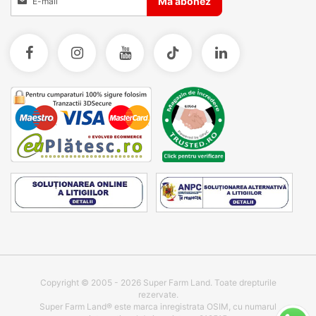
Ma abonez
Copyright © 2005 - 2026 Super Farm Land. Toate drepturile
rezervate.
Super Farm Land® este marca inregistrata OSIM, cu numarul