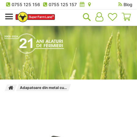
0755 125 156
0755 125 157
Blog
Co
Adapatoare din metal cu plutitor S195 Kerbl