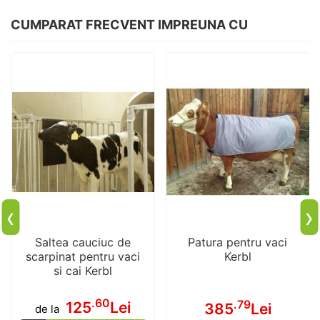
CUMPARAT FRECVENT IMPREUNA CU
‹
›
Saltea cauciuc de
Patura pentru vaci
scarpinat pentru vaci
Kerbl
si cai Kerbl
.60
.79
125
Lei
385
Lei
de la