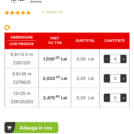
Rating:
11
Review-uri
98
100
% of
DIMENSIUNE
PRET
SUBTOTAL
CANTITATE
CU TVA
COD PRODUS
9.8x12.5 m
.02
1,030
Lei
0,00 Lei
-
+
Z261225
9.8x25 m
.02
2,022
Lei
0,00 Lei
-
+
Z279825
12x25 m
.93
2,475
Lei
0,00 Lei
-
+
Z26120250
Adauga in cos