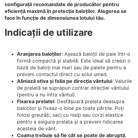
configurații recomandate de producător pentru
eficiență maximă în protecția baloților. Alegerea se
face în funcție de dimensiunea lotului tău.
Indicații de utilizare
Aranjarea baloților
: Așează baloții de paie într-o
formă compactă și stabilă. Este ideal să creezi o
bază de baloți mai mari sau de palete pentru a
preveni contactul direct cu solul umed.
Aliniază stiva și folia pe direcția vântului
: Valurile
de prelată se suprapun contrar direcției vântului
(pentru a nu intra vântul).
Fixarea prelatei
: Desfășoară prelata deasupra
baloților și fixeaz-o bine pe toate părțile. Poți
folosi greutăți, saci cu nisip sau corzi elastice
pentru a asigura prelata și a preveni ridicarea
acesteia de vânt.
Coama trebuie să fie cât se poate de abruptă
,