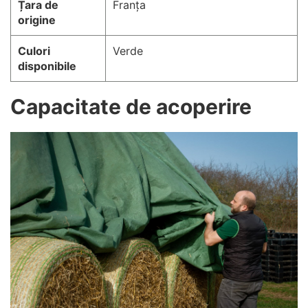
Țara de
Franța
origine
Culori
Verde
disponibile
Capacitate de acoperire