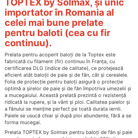
TOPTEX by Solmax, și unic
importator în Romania al
celei mai bune prelate
pentru baloti (cea cu fir
continuu).
Prelata pentru acoperit baloți de la Toptex este
fabricată cu filament (fir) continuu în Franța, cu
certificarea DLG (indice de calitate), ce protejează
eficient atât baloții de paie și de fân, cât și cerealele.
Folia de protecție pentru baloți asigură o protecție
optimă a șirelor de paie și de fân împotriva umezelii și
a mucegaiului. Această prelată prezintă o rezistență
ridicată la rupere, și la vânt și ploi. Calitatea paielor și
a fânului se menține perfect pe toată durata iernii.
Paiele se usucă chiar și după ploi abundente, fără a se
forma mucegai.
Prelata TOPTEX by Solmax pentru baloți de fân și paie