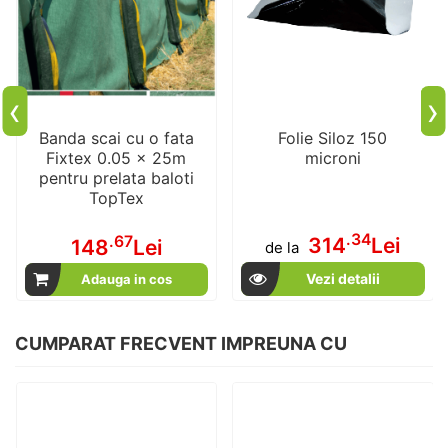
‹
›
Banda scai cu o fata
Folie Siloz 150
Fixtex 0.05 x 25m
microni
pentru prelata baloti
TopTex
.34
.67
314
Lei
148
Lei
de la
Vezi detalii
Adauga in cos
CUMPARAT FRECVENT IMPREUNA CU