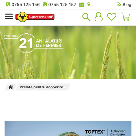
0755 125 156
0755 125 157
Blog
Co
Prelata pentru acoperire baloti TOPTEX, cu fir continuu