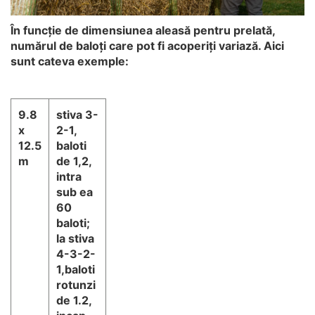
În funcție de dimensiunea aleasă pentru prelată,
numărul de baloți care pot fi acoperiți variază. Aici
sunt cateva exemple:
9.8
stiva 3-
x
2-1,
12.5
baloti
m
de 1,2,
intra
sub ea
60
baloti;
la stiva
4-3-2-
1,baloti
rotunzi
de 1.2,