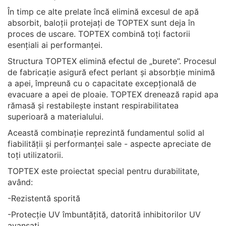
În timp ce alte prelate încă elimină excesul de apă
absorbit, baloții protejați de TOPTEX sunt deja în
proces de uscare. TOPTEX combină toți factorii
esențiali ai performanței.
Structura TOPTEX elimină efectul de „burete”. Procesul
de fabricație asigură efect perlant și absorbție minimă
a apei, împreună cu o capacitate excepțională de
evacuare a apei de ploaie. TOPTEX drenează rapid apa
rămasă și restabilește instant respirabilitatea
superioară a materialului.
Această combinație reprezintă fundamentul solid al
fiabilității și performanței sale - aspecte apreciate de
toți utilizatorii.
TOPTEX este proiectat special pentru durabilitate,
având:
-Rezistentă sporită
-Protecție UV îmbuntățită, datorită inhibitorilor UV
avansați