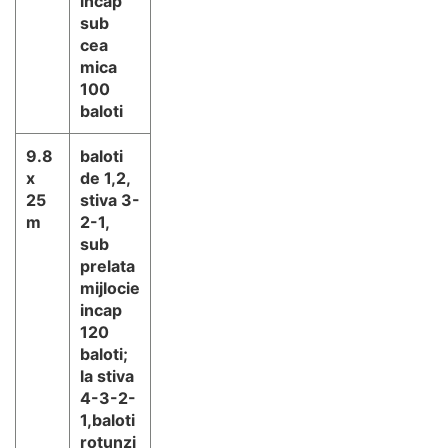
incap
sub
cea
mica
100
baloti
9.8
baloti
x
de 1,2,
25
stiva 3-
m
2-1,
sub
prelata
mijlocie
incap
120
baloti;
la stiva
4-3-2-
1,baloti
rotunzi