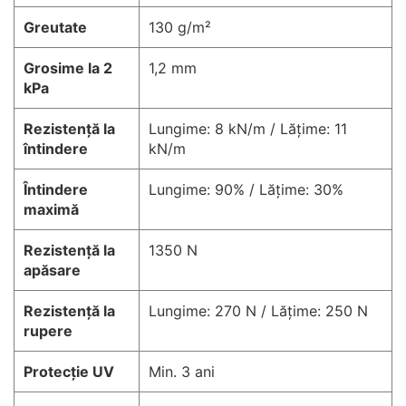
Greutate
130 g/m²
Grosime la 2
1,2 mm
kPa
Rezistență la
Lungime: 8 kN/m / Lățime: 11
întindere
kN/m
Întindere
Lungime: 90% / Lățime: 30%
maximă
Rezistență la
1350 N
apăsare
Rezistență la
Lungime: 270 N / Lățime: 250 N
rupere
Protecție UV
Min. 3 ani