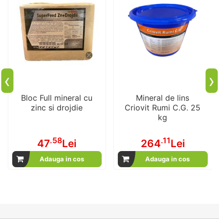
‹
›
Bloc Full mineral cu
Mineral de lins
zinc si drojdie
Criovit Rumi C.G. 25
kg
.58
.11
47
Lei
264
Lei
Adauga in cos
Adauga in cos