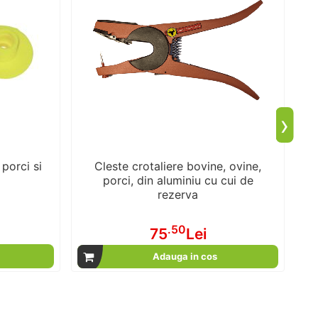
›
 porci si
Cleste crotaliere bovine, ovine,
porci, din aluminiu cu cui de
rezerva
.50
75
Lei
Adauga in cos