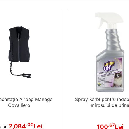
echitație Airbag Manege
Spray Kerbl pentru inde
Covalliero
mirosului de urin
.00
.67
2,084
Lei
100
Lei
e la