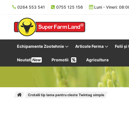
0264 553 541
0755 125 156
Luni - Vineri: 08:0
Echipamente Zootehnie
Articole Ferma
Folii și
Noutati
New
Promotii
Agricultura
Crotalii tip lama pentru cleste Twintag simple