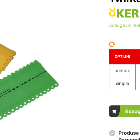
Adauga un rev
OPTIUNI
printate
simple
Adaug
Produse 
Personal