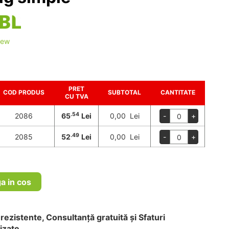
iew
PRET
COD PRODUS
SUBTOTAL
CANTITATE
CU TVA
.54
2086
65
Lei
0,00 Lei
-
+
.49
2085
52
Lei
0,00 Lei
-
+
a in cos
rezistente, Consultanță gratuită și Sfaturi
izate