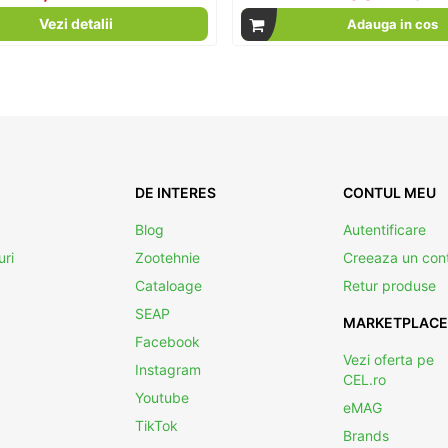
Vezi detalii
Adauga in cos
DE INTERES
CONTUL MEU
Blog
Autentificare
uri
Zootehnie
Creeaza un con
Cataloage
Retur produse
SEAP
MARKETPLACE
Facebook
Vezi oferta pe
Instagram
CEL.ro
Youtube
eMAG
TikTok
Brands