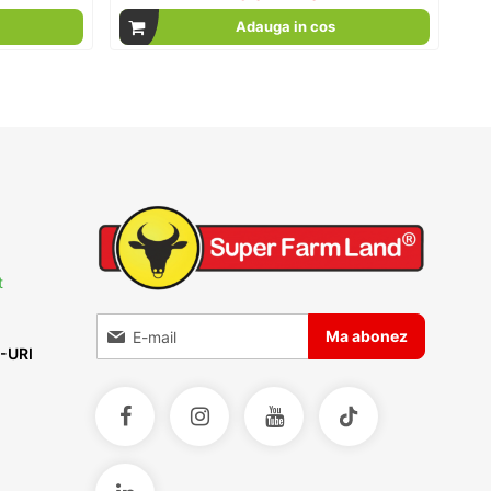
Adauga in cos
t
Inscrieti-va la Buletinele noastre informative
Ma abonez
-URI