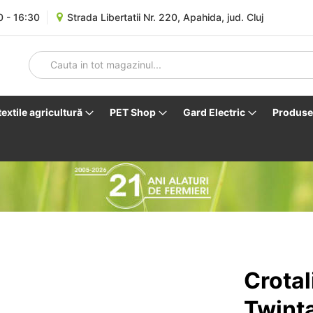
0 - 16:30
Strada Libertatii Nr. 220, Apahida, jud. Cluj
 textile agricultură
PET Shop
Gard Electric
Produse 
Crotal
Twint