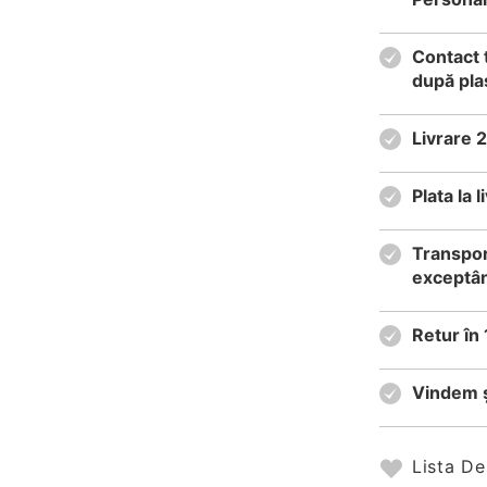
Contact 
după pla
Livrare 
Plata la
Transpor
exceptân
Retur în 
Vindem ș
Lista De