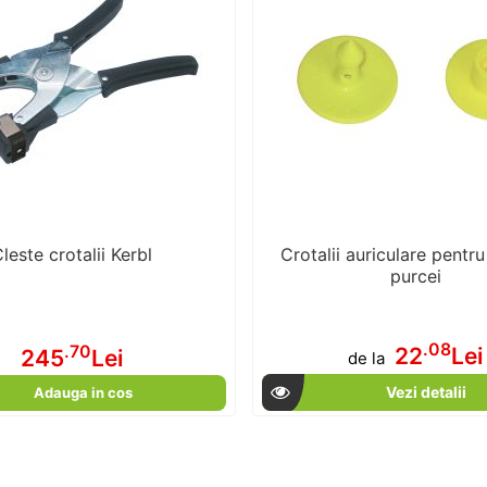
leste crotalii Kerbl
Crotalii auriculare pentru
purcei
.08
.70
22
Lei
245
Lei
de la
Vezi detalii
Adauga in cos