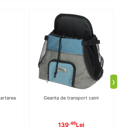
›
partarea
Geanta de transport caini
a
.46
139
Lei