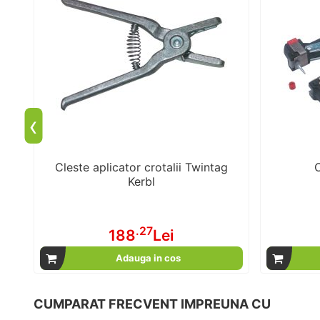
‹
a
Cleste aplicator crotalii Twintag
C
Kerbl
.27
188
Lei
Adauga in cos
CUMPARAT FRECVENT IMPREUNA CU