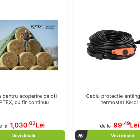
a pentru acoperire baloti
Cablu protectie antiing
TEX, cu fir continuu
termostat Kerbl
.02
.49
1,030
Lei
99
Lei
e la
de la
Vezi detalii
Vezi detalii