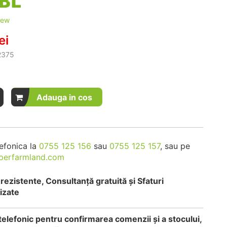
iew
ei
2375
Adauga in cos
efonica la
0755 125 156
sau
0755 125 157
, sau pe
perfarmland.com
rezistente, Consultanță gratuită și Sfaturi
izate
telefonic pentru confirmarea comenzii și a stocului,