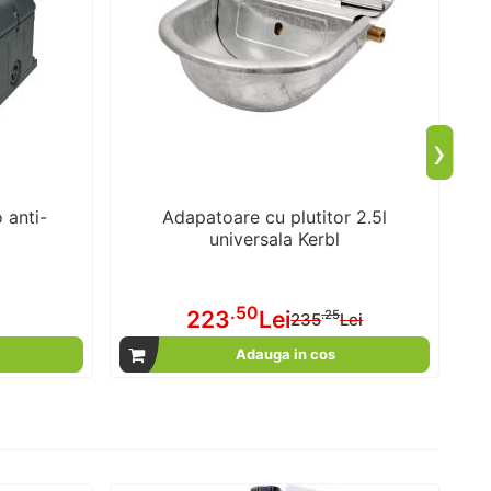
›
 anti-
Adapatoare cu plutitor 2.5l
V
universala Kerbl
.50
223
Lei
Pret
.25
235
Lei
special
Adauga in cos