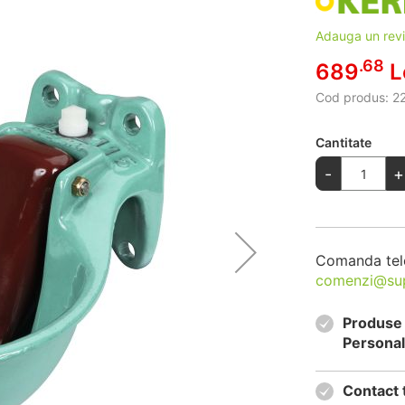
Adauga un rev
.68
689
L
Cod produs:
2
Cantitate
-
+
Comanda tel
comenzi@su
Produse 
Personal
Contact 