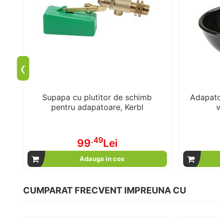
‹
Supapa cu plutitor de schimb
Adapato
pentru adapatoare, Kerbl
v
.49
99
Lei
Adauga in cos
CUMPARAT FRECVENT IMPREUNA CU