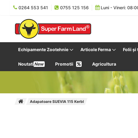
0264 553 541
0755 125 156
Luni - Vineri: 08:0
Echipamente Zootehnie
Articole Ferma
Folii și
Noutati
New
Promotii
Agricultura
Adapatoare SUEVIA 115 Kerbl