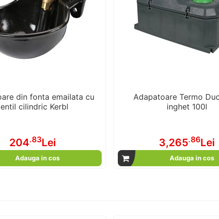
are din fonta emailata cu
Adapatoare Termo Duo
entil cilindric Kerbl
inghet 100l
.83
.86
204
Lei
3,265
Lei
Adauga in cos
Adauga in cos