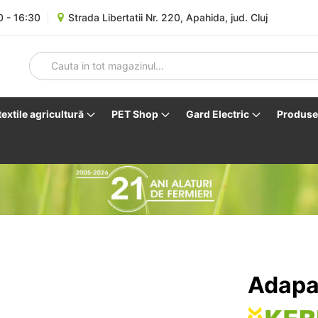
0 - 16:30
Strada Libertatii Nr. 220, Apahida, jud. Cluj
 textile agricultură
PET Shop
Gard Electric
Produse 
Adapa