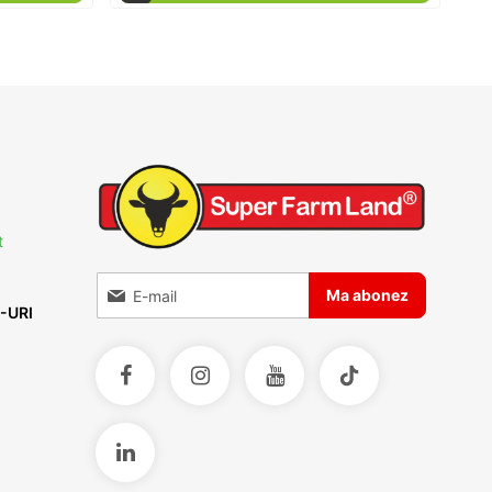
t
Inscrieti-va la Buletinele noastre informative
Ma abonez
-URI