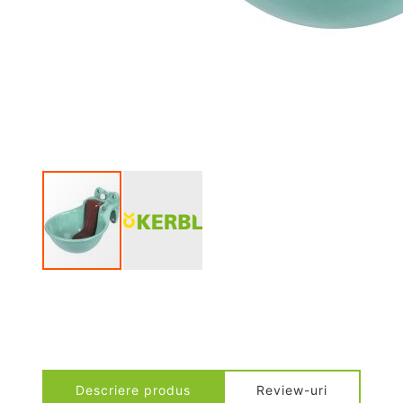
Descriere produs
Review-uri