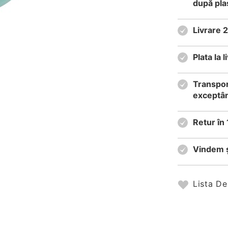
după pla
Livrare 
Plata la
Transpor
exceptân
Retur în 
Vindem ș
Lista De