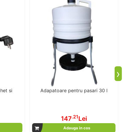
›
het si
Adapatoare pentru pasari 30 l
.21
147
Lei
Adauga in cos