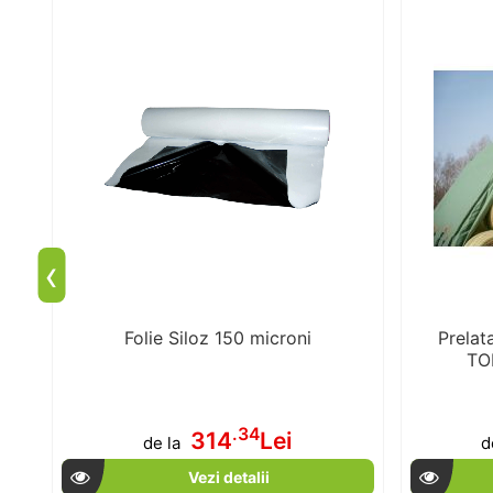
‹
Folie Siloz 150 microni
Prelat
TOP
.34
314
Lei
de la
d
Vezi detalii