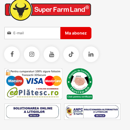
Inscrieti-va la Buletinele noastre informative
Ma abonez