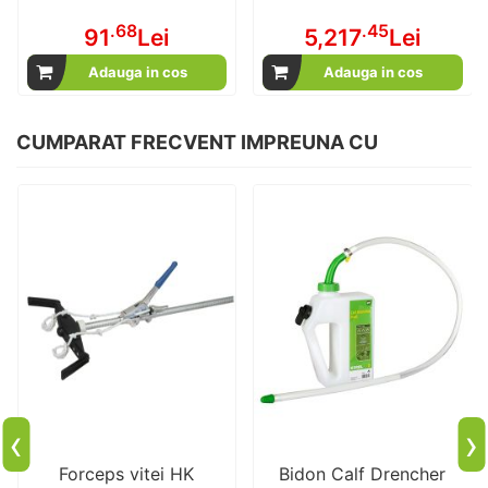
.68
.45
91
Lei
5,217
Lei
Adauga in cos
Adauga in cos
CUMPARAT FRECVENT IMPREUNA CU
‹
›
Forceps vitei HK
Bidon Calf Drencher