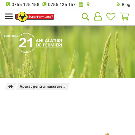
0755 125 156
0755 125 157
Blog
Co
Aparat pentru masurarea umiditatii in fan si paie Kerbl