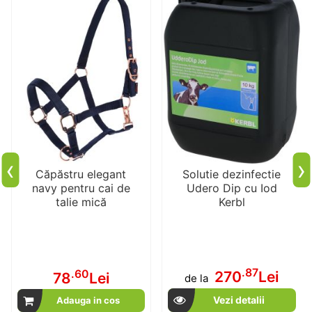
‹
›
Căpăstru elegant
Solutie dezinfectie
navy pentru cai de
Udero Dip cu Iod
talie mică
Kerbl
.87
.60
270
Lei
78
Lei
de la
Vezi detalii
Adauga in cos