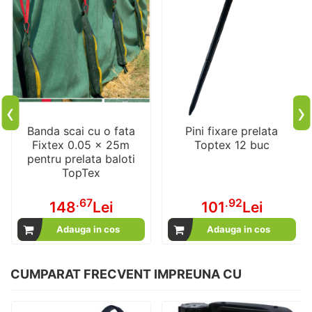
‹
›
Banda scai cu o fata
Pini fixare prelata
Fixtex 0.05 x 25m
Toptex 12 buc
pentru prelata baloti
TopTex
.67
.92
148
Lei
101
Lei
Adauga in cos
Adauga in cos
CUMPARAT FRECVENT IMPREUNA CU