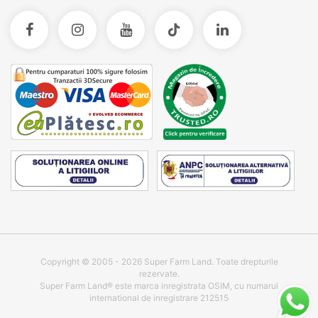
Copyright © 2005 - 2026 Super Farm Land. Toate drepturile
rezervate.
Super Farm Land® este marca inregistrata OSIM, cu numarul
international de inregistrare 212515