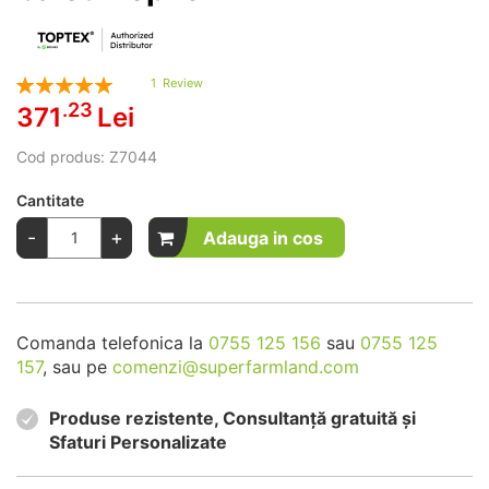
Rating:
1
Review
100
100
% of
.23
371
Lei
Cod produs:
Z7044
Cantitate
-
+
Adauga in cos
Comanda telefonica la
0755 125 156
sau
0755 125
157
, sau pe
comenzi@superfarmland.com
Produse rezistente, Consultanță gratuită și
Sfaturi Personalizate