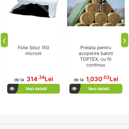
‹
›
Folie Siloz 150
Prelata pentru
microni
acoperire baloti
TOPTEX, cu fir
continuu
.34
.02
314
Lei
1,030
Lei
de la
de la
Vezi detalii
Vezi detalii