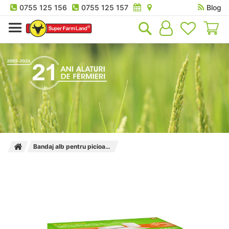
0755 125 156
0755 125 157
Blog
Co
Bandaj alb pentru picioare si ongloane Kerbl