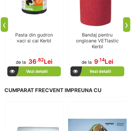
‹
›
Pasta din gudron
Bandaj pentru
vaci si cai Kerbl
ongloane VETlastic
Kerbl
.82
.14
36
Lei
9
Lei
de la
de la
Vezi detalii
Vezi detalii
CUMPARAT FRECVENT IMPREUNA CU