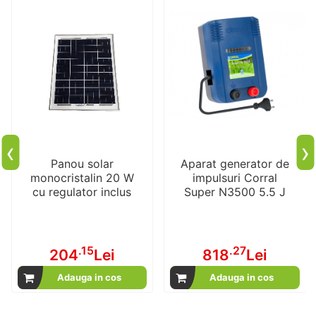
‹
›
Panou solar
Aparat generator de
monocristalin 20 W
impulsuri Corral
cu regulator inclus
Super N3500 5.5 J
.15
.27
204
Lei
818
Lei
Adauga in cos
Adauga in cos