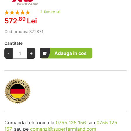
Rating:
2
Review-uri
100
100
% of
.89
572
Lei
Cod produs:
372871
Cantitate
-
+
Adauga in cos
Comanda telefonica la
0755 125 156
sau
0755 125
157
, sau pe
comenzi@superfarmland.com