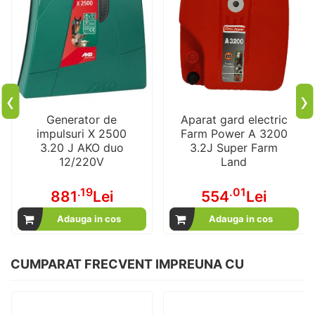
‹
›
Generator de
Aparat gard electric
impulsuri X 2500
Farm Power A 3200
3.20 J AKO duo
3.2J Super Farm
12/220V
Land
.19
.01
881
Lei
554
Lei
Adauga in cos
Adauga in cos
CUMPARAT FRECVENT IMPREUNA CU