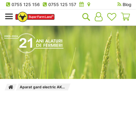
0755 125 156
0755 125 157
Blog
Co
Aparat gard electric AKO X1000 1.60 J duo 12/220V