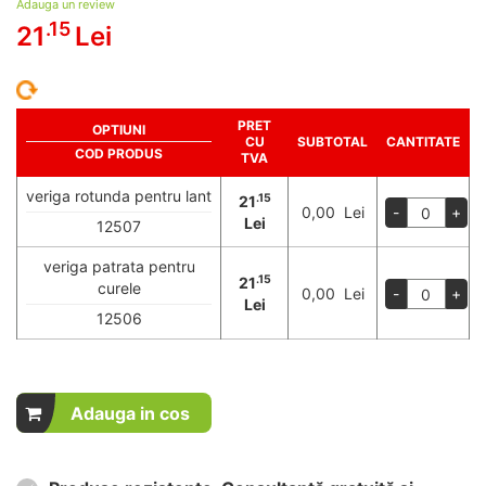
Adauga un review
.15
21
Lei
PRET
OPTIUNI
CU
SUBTOTAL
CANTITATE
COD PRODUS
TVA
veriga rotunda pentru lant
.15
21
0,00 Lei
-
+
Lei
12507
veriga patrata pentru
.15
21
curele
0,00 Lei
-
+
Lei
12506
Adauga in cos