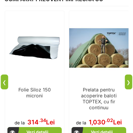
‹
›
Folie Siloz 150
Prelata pentru
microni
acoperire baloti
TOPTEX, cu fir
continuu
.34
.02
314
Lei
1,030
Lei
de la
de la
Vezi detalii
Vezi detalii