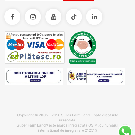
Copyright © 2005 - 2026 Super Farm Land. Toate drepturile
rezervate.
Super Farm Land® este marca inregistrata OSIM, cu numarul
international de inregistrare 212515