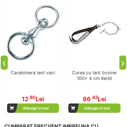
‹
›
Carabiniera lant vaci
Curea cu lant bovine
100x 4 cm Kerbl
.80
.43
12
Lei
86
Lei
Adauga in cos
Adauga in cos
CUMPARAT FRECVENT IMPREUNA CU