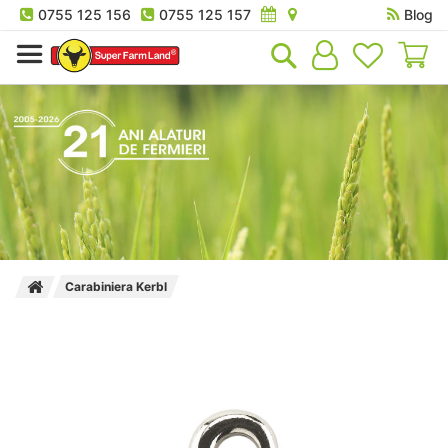
0755 125 156
0755 125 157
Blog
Co
Carabiniera Kerbl