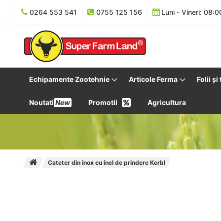
0264 553 541
0755 125 156
Luni - Vineri: 08:0
Echipamente Zootehnie
Articole Ferma
Folii și
Noutati
New
Promotii
Agricultura
Cateter din inox cu inel de prindere Kerbl