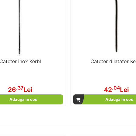
Cateter inox Kerbl
Cateter dilatator Ke
.37
.04
26
Lei
42
Lei
Adauga in cos
Adauga in cos