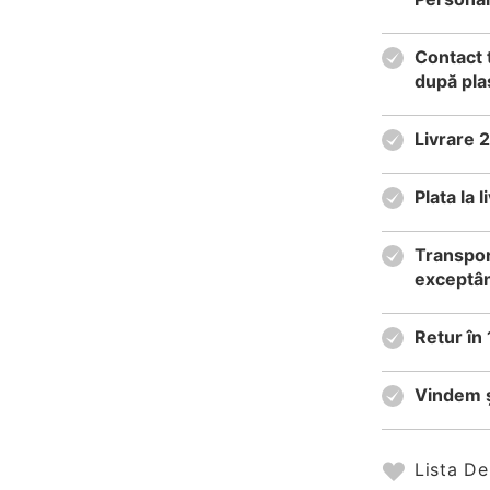
Contact 
după pla
Livrare 
Plata la
Transpor
exceptân
Retur în 
Vindem ș
Lista De