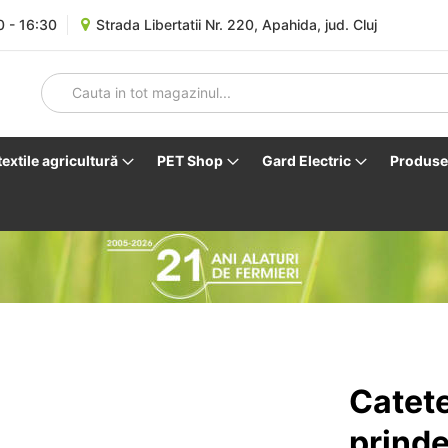
0 - 16:30
Strada Libertatii Nr. 220, Apahida, jud. Cluj
 textile agricultură
PET Shop
Gard Electric
Produse 
Catete
prinde