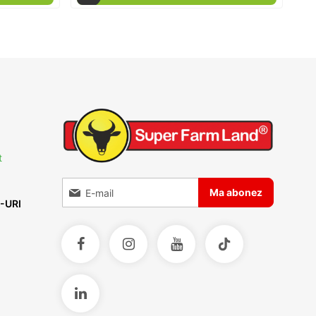
t
Inscrieti-va la Buletinele noastre informative
Ma abonez
-URI