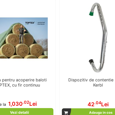
a pentru acoperire baloti
Dispozitiv de contentie
TEX, cu fir continuu
Kerbl
.02
.04
1,030
Lei
42
Lei
e la
Vezi detalii
Adauga in cos