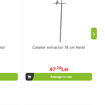
›
rbl
Cateter extractor 18 cm Kerbl
.26
47
Lei
Adauga in cos