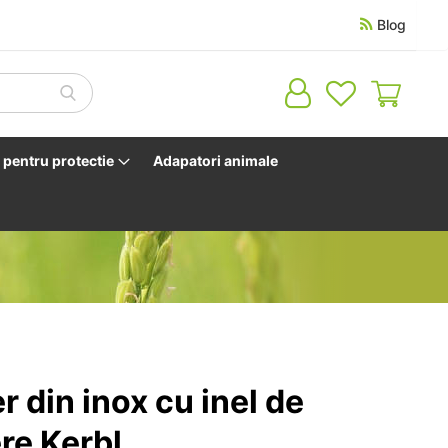
Blog
Cosul 
pentru protectie
Adapatori animale
r din inox cu inel de
re Kerbl