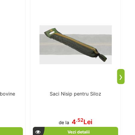
›
 bovine
Saci Nisip pentru Siloz
.52
4
Lei
de la
Vezi detalii