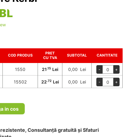
iew
PRET
COD PRODUS
SUBTOTAL
CANTITATE
CU TVA
.15
1550
21
Lei
0,00 Lei
-
+
.72
15502
22
Lei
0,00 Lei
-
+
a in cos
rezistente, Consultanță gratuită și Sfaturi
izate