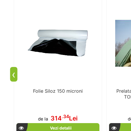
‹
Folie Siloz 150 microni
Prelat
TOP
.34
314
Lei
de la
d
Vezi detalii