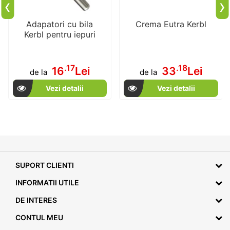
‹
›
Adapatori cu bila
Crema Eutra Kerbl
Kerbl pentru iepuri
.17
.18
16
Lei
33
Lei
de la
de la
Vezi detalii
Vezi detalii
SUPORT CLIENTI
INFORMATII UTILE
DE INTERES
CONTUL MEU