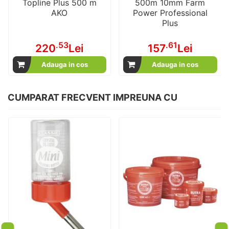
Topline Plus 500 m
500m 10mm Farm
AKO
Power Professional
Plus
.53
.61
220
Lei
157
Lei
Adauga in cos
Adauga in cos
CUMPARAT FRECVENT IMPREUNA CU