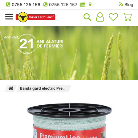
0755 125 156
0755 125 157
Blog
Co
Banda gard electric Premium Line 200 m 12.5 mm latime