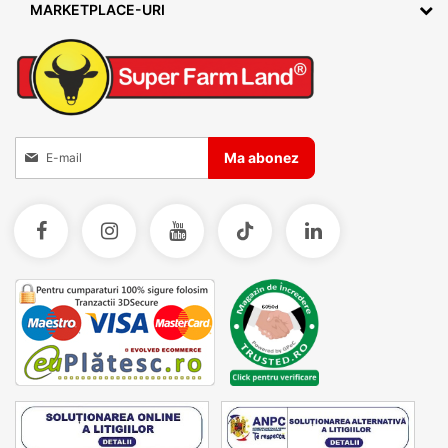
MARKETPLACE-URI
Inscrieti-va la Buletinele noastre informative
Ma abonez