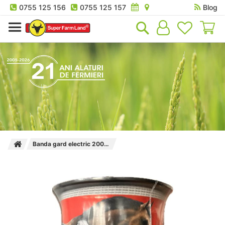
0755 125 156
0755 125 157
Blog
Co
Banda gard electric 200m 10mm Farm Power Professional Plus