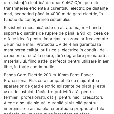
o rezistență electrică de doar 0.467 Ω/m, permite
transmiterea eficientă a curentului electric pe distanțe
mari, acoperind până la 4000 m de gard electric, în
funcție de configurarea sistemului.
Rezistența mecanică este un alt atu major – banda
suportă o sarcină de rupere de până la 90 kg, ceea ce
o face ideală pentru împrejmuirea zonelor frecventate
de animale mari. Protecția UV de 4 ani garantează
menținerea calităților fizice și electrice în condiții de
expunere directă la soare, fără degradare prematură a
materialului, fiind astfel perfectă pentru utilizare în aer
liber, în toate anotimpurile.
Banda Gard Electric 200 m 10mm Farm Power
Professional Plus este compatibilă cu majoritatea
aparatelor de gard electric existente pe piață și este
ușor de instalat, făcând-o potrivită atât pentru
fermierii profesioniști, cât și pentru micii crescători.
Alege o soluție sigură, durabilă și vizibilă pentru
împrejmuirea animalelor și protecția proprietății tale
agricole, cu un produs de încredere ce oferă