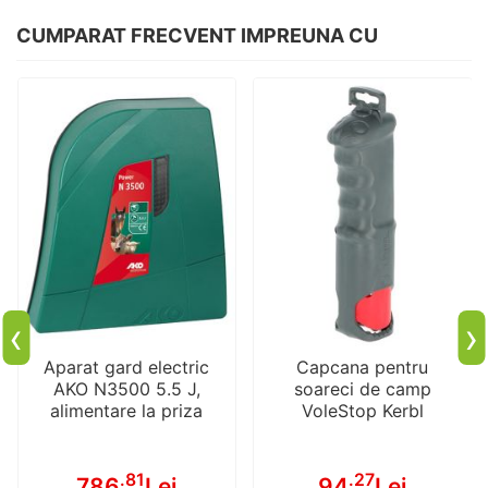
CUMPARAT FRECVENT IMPREUNA CU
‹
›
Aparat gard electric
Capcana pentru
AKO N3500 5.5 J,
soareci de camp
alimentare la priza
VoleStop Kerbl
.81
.27
786
Lei
94
Lei