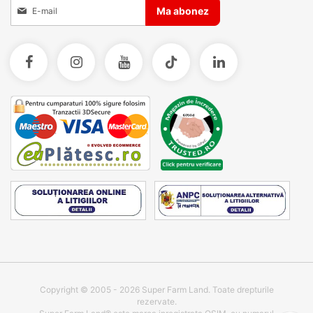
Inscrieti-va la Buletinele noastre informative
Ma abonez
Copyright © 2005 - 2026 Super Farm Land. Toate drepturile
rezervate.