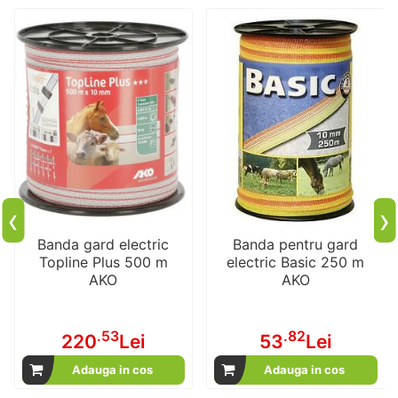
‹
›
Banda gard electric
Banda pentru gard
Topline Plus 500 m
electric Basic 250 m
AKO
AKO
.53
.82
220
Lei
53
Lei
Adauga in cos
Adauga in cos