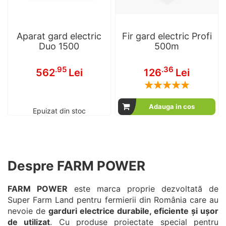
Aparat gard electric
Fir gard electric Profi
Duo 1500
500m
.95
.36
562
Lei
126
Lei
Rating:
100
100
% of
Adauga in cos
Epuizat din stoc
Despre FARM POWER
FARM POWER
este marca proprie dezvoltată de
Super Farm Land pentru fermierii din România care au
nevoie de
garduri electrice durabile, eficiente și ușor
de utilizat
. Cu produse proiectate special pentru