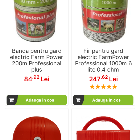
Banda pentru gard
Fir pentru gard
electric Farm Power
electric FarmPower
200m Professional
Professional 1000m 6
plus
lite 0.4 ohm
.92
.62
84
Lei
247
Lei
Rating:
100
100
% of
Adauga in cos
Adauga in cos