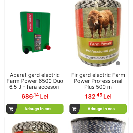
Aparat gard electric
Fir gard electric Farm
Farm Power 6500 Duo
Power Professional
6.5 J - fara accesorii
Plus 500 m
.14
.45
686
Lei
132
Lei
Adauga in cos
Adauga in cos