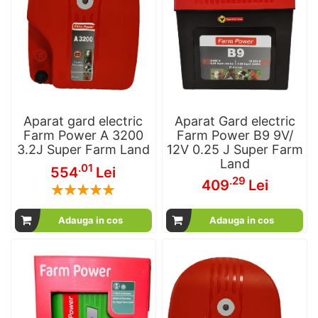
Aparat gard electric
Aparat Gard electric
Farm Power A 3200
Farm Power B9 9V/
3.2J Super Farm Land
12V 0.25 J Super Farm
Land
.01
554
Lei
.29
409
Lei
Rating:
100
100
% of
Adauga in cos
Adauga in cos