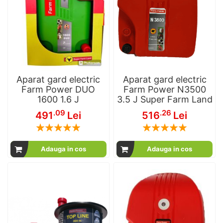
Aparat gard electric
Aparat gard electric
Farm Power DUO
Farm Power N3500
1600 1.6 J
3.5 J Super Farm Land
.09
.26
491
Lei
516
Lei
Rating:
Rating:
100
100
100
100
% of
% of
Adauga in cos
Adauga in cos