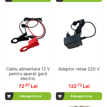
Cablu alimentare 12 V
Adaptor retea 220 V
pentru aparat gard
electric
.07
.72
72
Lei
122
Lei
Adauga in cos
Adauga in cos