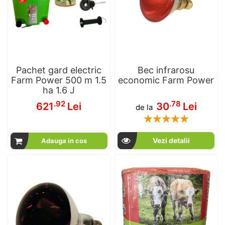
Pachet gard electric
Bec infrarosu
Farm Power 500 m 1.5
economic Farm Power
ha 1.6 J
.92
.78
621
Lei
30
Lei
de la
Rating:
100
100
% of
Vezi detalii
Adauga in cos