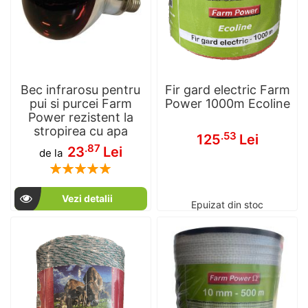
Bec infrarosu pentru
Fir gard electric Farm
pui si purcei Farm
Power 1000m Ecoline
Power rezistent la
stropirea cu apa
.53
125
Lei
.87
23
Lei
de la
Rating:
100
100
% of
Vezi detalii
Epuizat din stoc