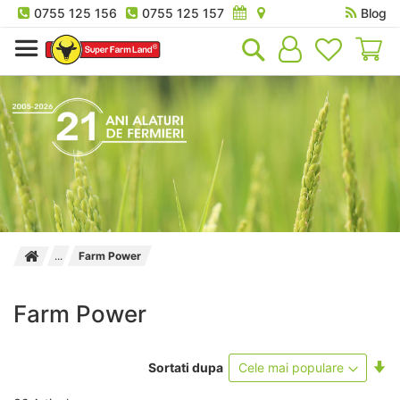
0755 125 156
0755 125 157
Blog
Co
Farm Power
Farm Power
Se
Sortati dupa
as