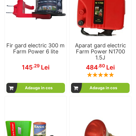
Fir gard electric 300 m
Aparat gard electric
Farm Power 6 lite
Farm Power N1700
1.5J
.29
.80
145
Lei
484
Lei
Rating:
100
100
% of
Adauga in cos
Adauga in cos