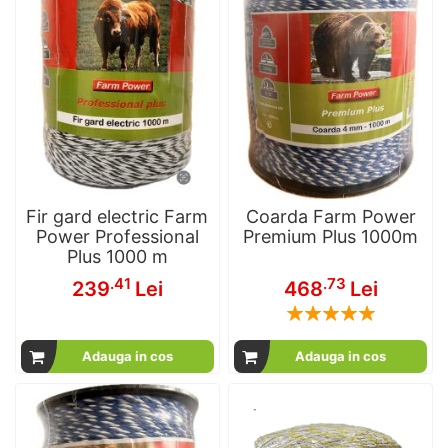
Fir gard electric Farm
Coarda Farm Power
Power Professional
Premium Plus 1000m
Plus 1000 m
.41
.73
239
Lei
468
Lei
Rating:
100
100
% of
Adauga in cos
Adauga in cos