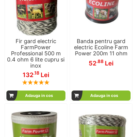
Fir gard electric
Banda pentru gard
FarmPower
electric Ecoline Farm
Professional 500 m
Power 200m 11 ohm
0.4 ohm 6 lite cupru si
.88
52
Lei
inox
.18
132
Lei
Rating:
100
100
% of
Adauga in cos
Adauga in cos