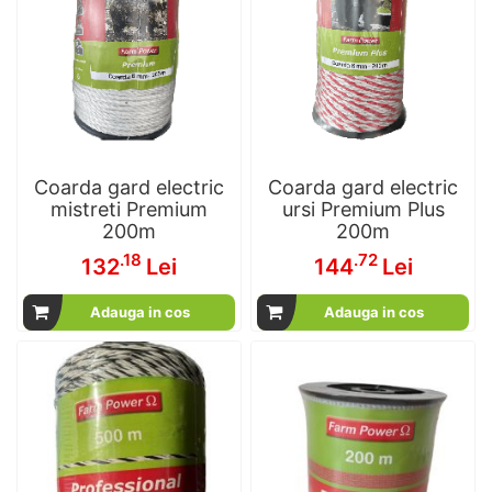
Coarda gard electric
Coarda gard electric
mistreti Premium
ursi Premium Plus
200m
200m
.18
.72
132
Lei
144
Lei
Adauga in cos
Adauga in cos