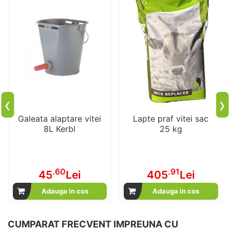
‹
›
Galeata alaptare vitei
Lapte praf vitei sac
8L Kerbl
25 kg
.60
.91
45
Lei
405
Lei
Adauga in cos
Adauga in cos
CUMPARAT FRECVENT IMPREUNA CU