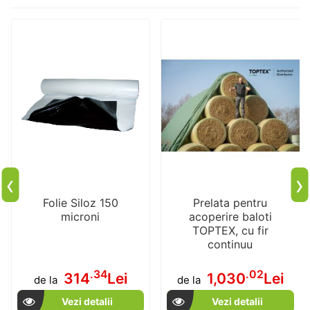
‹
›
Folie Siloz 150
Prelata pentru
microni
acoperire baloti
TOPTEX, cu fir
continuu
.34
.02
314
Lei
1,030
Lei
de la
de la
Vezi detalii
Vezi detalii