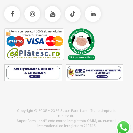
Copyright © 2005 - 2026 Super Farm Land. Toate drepturile
rezervate.
Super Farm Land® este marca inregistrata OSIM, cu numarul
international de inregistrare 212515