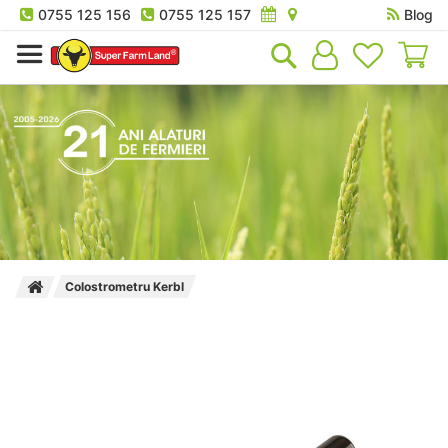
0755 125 156
0755 125 157
Blog
Co
Colostrometru Kerbl