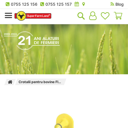
0755 125 156
0755 125 157
Blog
Co
Crotalii pentru bovine FlexoPlus