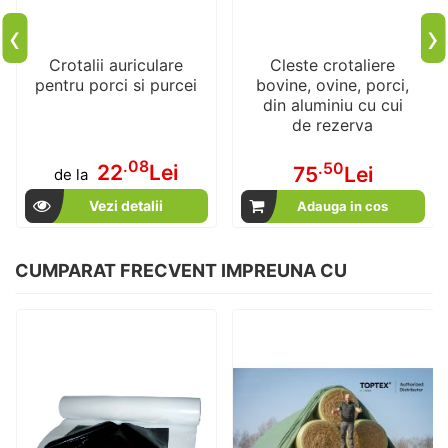
‹
›
Crotalii auriculare
Cleste crotaliere
pentru porci si purcei
bovine, ovine, porci,
din aluminiu cu cui
de rezerva
.08
.50
22
Lei
75
Lei
de la
Vezi detalii
Adauga in cos
CUMPARAT FRECVENT IMPREUNA CU