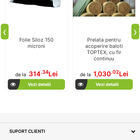
‹
›
Folie Siloz 150
Prelata pentru
microni
acoperire baloti
TOPTEX, cu fir
continuu
.34
.02
314
Lei
1,030
Lei
de la
de la
Vezi detalii
Vezi detalii
SUPORT CLIENTI