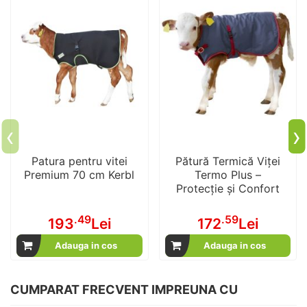
‹
›
Patura pentru vitei
Pătură Termică Viței
Premium 70 cm Kerbl
Termo Plus –
Protecție și Confort
.49
.59
193
Lei
172
Lei
Adauga in cos
Adauga in cos
CUMPARAT FRECVENT IMPREUNA CU