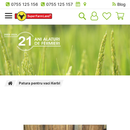
0755 125 156
0755 125 157
Blog
Co
Patura pentru vaci Kerbl