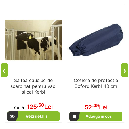
‹
›
Saltea cauciuc de
Cotiere de protectie
scarpinat pentru vaci
Oxford Kerbl 40 cm
si cai Kerbl
.60
.49
125
Lei
52
Lei
de la
Vezi detalii
Adauga in cos