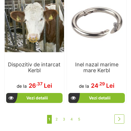
Dispozitiv de intarcat
Inel nazal marime
Kerbl
mare Kerbl
.37
.29
26
Lei
24
Lei
de la
de la
Vezi detalii
Vezi detalii
Pagina
Pagi
in acest moment cititi pagina
Pagina
Pagina
Pagina
Pagina
Urmat
1
2
3
4
5