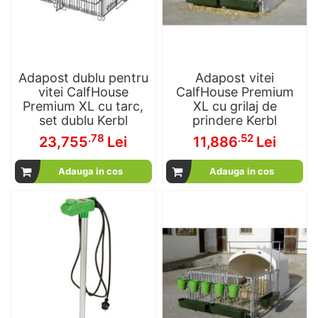
Adapost dublu pentru
Adapost vitei
vitei CalfHouse
CalfHouse Premium
Premium XL cu tarc,
XL cu grilaj de
set dublu Kerbl
prindere Kerbl
.78
.52
23,755
Lei
11,886
Lei
Adauga in cos
Adauga in cos