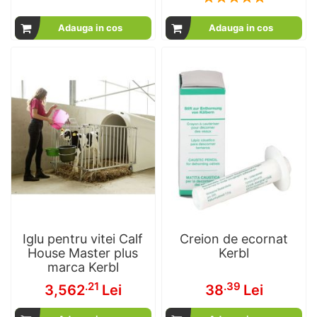
100
100
% of
Adauga in cos
Adauga in cos
Iglu pentru vitei Calf
Creion de ecornat
House Master plus
Kerbl
marca Kerbl
.21
.39
3,562
Lei
38
Lei