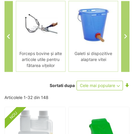
itei
Forceps bovine și alte
Galeti si dispozitive
Disp
articole utile pentru
alaptare vitei
fătarea vițeilor
Se
Sortati dupa
as
Articolele
1
-
32
din
148
NOU