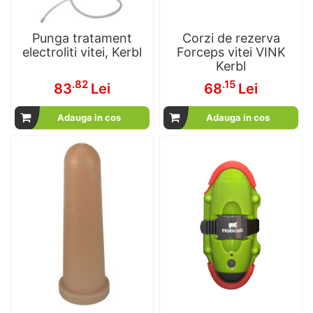
Punga tratament
Corzi de rezerva
electroliti vitei, Kerbl
Forceps vitei VINK
Kerbl
.82
.15
83
Lei
68
Lei
Adauga in cos
Adauga in cos