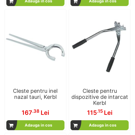
Adauga in cos
Adauga in cos
Cleste pentru inel
Cleste pentru
nazal tauri, Kerbl
dispozitive de intarcat
Kerbl
.38
.15
167
Lei
115
Lei
Adauga in cos
Adauga in cos