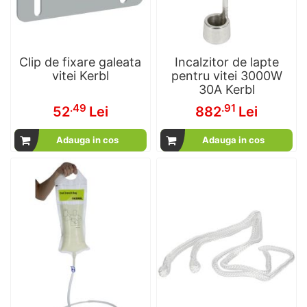
Clip de fixare galeata
Incalzitor de lapte
vitei Kerbl
pentru vitei 3000W
30A Kerbl
.49
.91
52
Lei
882
Lei
Adauga in cos
Adauga in cos