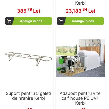
Kerbl
.79
.84
385
Lei
23,183
Lei
Adauga in cos
Adauga in cos
Suport pentru 5 galeti
Adapost pentru vitei
de hranire Kerbl
calf house PE UV+
Kerbl