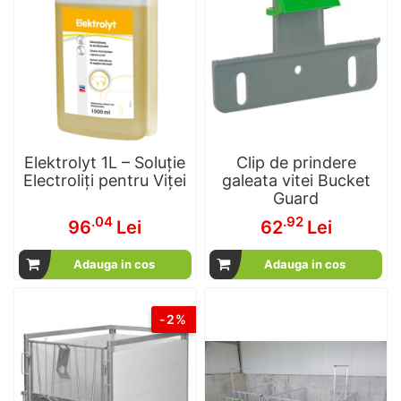
Elektrolyt 1L – Soluție
Clip de prindere
Electroliți pentru Viței
galeata vitei Bucket
Guard
.04
.92
96
Lei
62
Lei
Adauga in cos
Adauga in cos
-2%