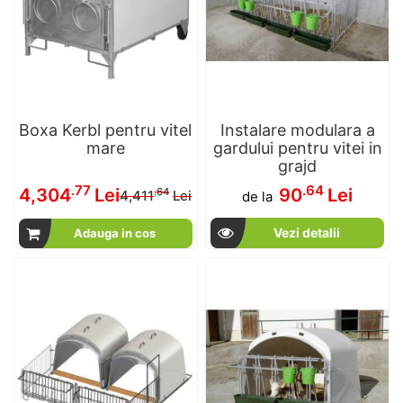
Boxa Kerbl pentru vitel
Instalare modulara a
mare
gardului pentru vitei in
grajd
Pret
.77
.64
4,304
Lei
90
Lei
.64
4,411
Lei
de la
special
Vezi detalii
Adauga in cos