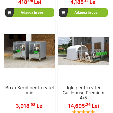
.05
.12
418
Lei
4,185
Lei
Adauga in cos
Adauga in cos
Boxa Kerbl pentru vitel
Iglu pentru vitei
mic
CalfHouse Premium
4/5
.98
.26
3,918
Lei
14,695
Lei
Rating: