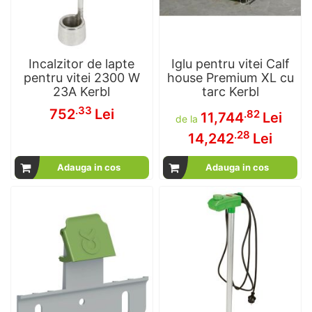
Incalzitor de lapte
Iglu pentru vitei Calf
pentru vitei 2300 W
house Premium XL cu
23A Kerbl
tarc Kerbl
.33
752
Lei
.82
11,744
Lei
de la
.28
14,242
Lei
Adauga in cos
Adauga in cos