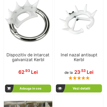
Dispozitiv de intarcat
Inel nazal antisupt
galvanizat Kerbl
Kerbl
.93
.53
62
Lei
23
Lei
de la
Rating:
100
100
% of
Vezi detalii
Adauga in cos