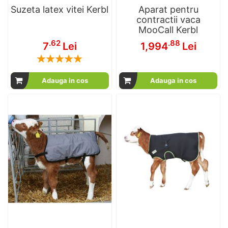
Suzeta latex vitei Kerbl
Aparat pentru
contractii vaca
MooCall Kerbl
.62
.88
7
Lei
1,994
Lei
Rating:
100
100
% of
Adauga in cos
Adauga in cos