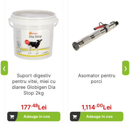
‹
›
Suport digestiv
Asomator pentru
pentru vitei, miei cu
porci
diaree Globigen Dia
Stop 2kg
.48
.00
177
Lei
1,114
Lei
Adauga in cos
Adauga in cos