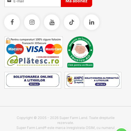
Ma abonez
Copyright © 2005 - 2026 Super Farm Land. Toate drepturile
rezervate.
Super Farm Land® este marca inregistrata OSIM, cu numarul