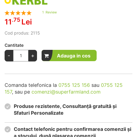
Rating:
1
Review
100
100
% of
.75
11
Lei
Cod produs:
2115
Cantitate
-
+
Adauga in cos
Comanda telefonica la
0755 125 156
sau
0755 125
157
, sau pe
comenzi@superfarmland.com
Produse rezistente, Consultanță gratuită și
Sfaturi Personalizate
Contact telefonic pentru confirmarea comenzii și
a stocului, după plasarea comenzii