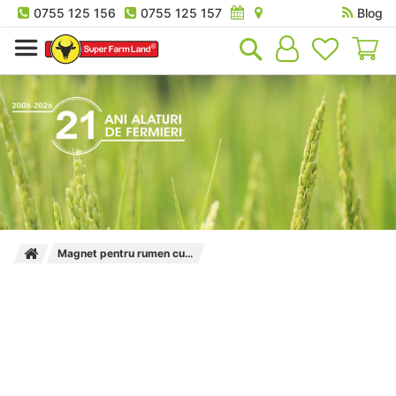
0755 125 156
0755 125 157
Blog
Co
Magnet pentru rumen cu carcasa verde Kerbl