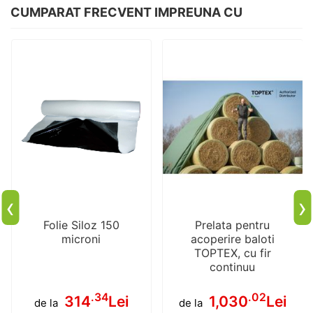
CUMPARAT FRECVENT IMPREUNA CU
‹
›
Folie Siloz 150
Prelata pentru
microni
acoperire baloti
TOPTEX, cu fir
continuu
.34
.02
314
Lei
1,030
Lei
de la
de la